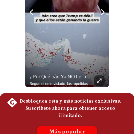
Politica
De
Cookies
Preguntas
Frecuentes
NOTICIAS DE ÚLTIMA HORA: EE.UU. Se Queda Sin Misiles En Medio Oriente
¿Por Qué Irán Ya NO Le Teme A Donald Trump? | #radar24
NOTICIAS DE ÚLTIMA HORA: 1️⃣ EE.UU.: Habría gastado casi el 80% de sus misiles más avanzados (THAAD), un factor clave en las decisiones de Donald Trump frente a Irán. 2️⃣ Argentina y Brasil: Tensión diplomática escala; Brasil solicita el regreso del embajador argentino tras fuertes declaraciones de Javier Milei. 3️⃣ México: Asesinan al influencer César Gastélum a balazos durante una transmisión en vivo en Culiacán, Sinaloa. 4️⃣ Alemania: Ataque con dron explosivo obliga a suspender el aeropuerto de Leipzig, punto logístico clave de la OTAN para enviar material a Ucrania. ¿Qué noticia te parece la más impactante del día? ¡Te leo en los comentarios! 👇 #EEUU #JavierMilei #CesarGastelum #Alemania #Noticias #UltimaHora #NoticiasDelDia 🚀 ¿Quieres entender el mundo sin ruido? Únete a nuestra comunidad y forma parte del cambio. #GestiónNewsroomLive #NoticiasGlobales #AnálisisGeopolítico #EconomíaMundial #IA #Geopolítica #LatinosEnUSA #NoticiasEnEspañol 👉 Suscríbete y activa la campana para no perderte nuestro análisis diario. 🌎 Síguenos en nuestras redes sociales: 📌 Web oficial: https://gestion.pe/mundo/ 📌 LinkedIn: http://bit.ly/3HYIET0 📌 X (Twitter): http://bit.ly/4noZtX9 📌 TikTok: http://bit.ly/4evB6TO
Según el entrevistado, las repetidas amenazas de Donald Trump y sus posteriores retrocesos habrían reducido su credibilidad ante Irán. Los nuevos sectores radicales iraníes interpretarían esta conducta como una señal de debilidad y considerarían que resistir durante meses frente a Estados Unidos ya representa una victoria. #DonaldTrump #Irán #EstadosUnidos #Geopolitica #NoticiasInternacionales #Shorts #MedioOriente 👉 Suscríbete y activa la campana para no perderte nuestro análisis diario. 🌎 Síguenos en nuestras redes sociales: 📌 Web oficial: https://gestion.pe/mundo/ 📌 LinkedIn: http://bit.ly/3HYIET0 📌 X (Twitter): http://bit.ly/4noZtX9 📌 TikTok: http://bit.ly/4evB6TO