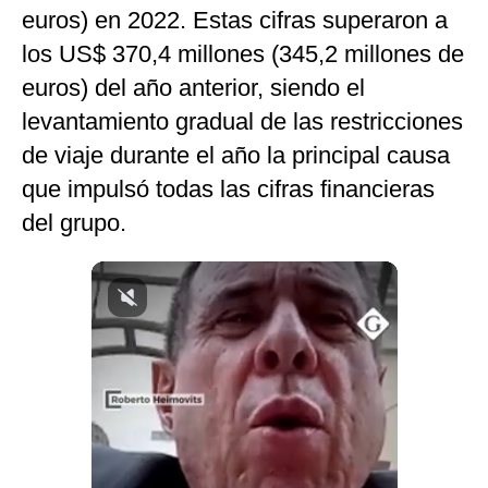
euros) en 2022. Estas cifras superaron a
Notas Contratadas
los US$ 370,4 millones (345,2 millones de
Podcast
euros) del año anterior, siendo el
Gestión TV
levantamiento gradual de las restricciones
de viaje durante el año la principal causa
Videos
que impulsó todas las cifras financieras
Fotogalerías
del grupo.
gestion.pe
¿quiénes
Somos?
Términos
Y
Condiciones
Política
De
Privacidad