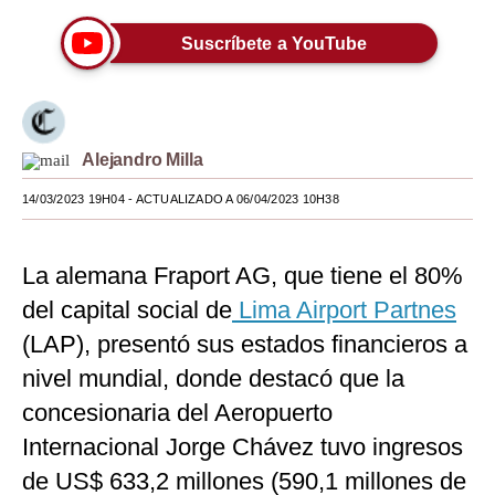
Moda
Suscríbete a YouTube
Estilos
Mundo
Alejandro Milla
EEUU
14/03/2023 19H04
- ACTUALIZADO A 06/04/2023 10H38
México
España
La alemana Fraport AG, que tiene el 80%
Internacional
del capital social de
Lima Airport Partnes
(LAP), presentó sus estados financieros a
Tecnología
nivel mundial, donde destacó que la
Club del Suscriptor
concesionaria del Aeropuerto
Mix
Internacional Jorge Chávez tuvo ingresos
G de Gestión
de US$ 633,2 millones (590,1 millones de