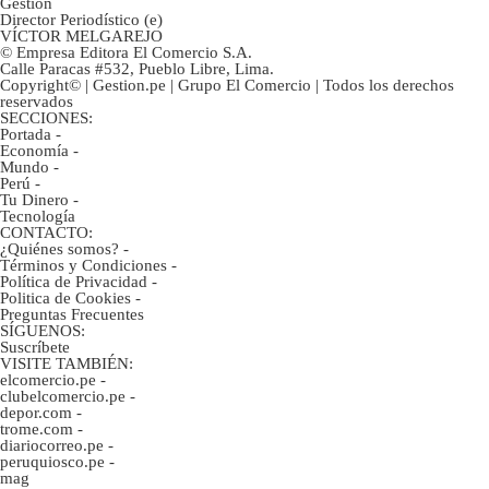
Gestión
Director Periodístico (e)
VÍCTOR MELGAREJO
© Empresa Editora El Comercio S.A.
Calle Paracas #532, Pueblo Libre, Lima.
Copyright© | Gestion.pe | Grupo El Comercio | Todos los derechos
reservados
SECCIONES:
Portada
-
Economía
-
Mundo
-
Perú
-
Tu Dinero
-
Tecnología
CONTACTO:
¿Quiénes somos?
-
Términos y Condiciones
-
Política de Privacidad
-
Politica de Cookies
-
Preguntas Frecuentes
SÍGUENOS:
Suscríbete
VISITE TAMBIÉN:
elcomercio.pe
-
clubelcomercio.pe
-
depor.com
-
trome.com
-
diariocorreo.pe
-
peruquiosco.pe
-
mag