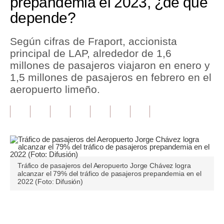
prepandemia el 2023, ¿de qué
depende?
Tu Dinero
Finanzas Personales
Según cifras de Fraport, accionista
principal de LAP, alrededor de 1,6
Inmobiliarias
millones de pasajeros viajaron en enero y
1,5 millones de pasajeros en febrero en el
Plus G
aeropuerto limeño.
Opinión
Editorial
Pregunta de hoy
Blogs
Tráfico de pasajeros del Aeropuerto Jorge Chávez logra
alcanzar el 79% del tráfico de pasajeros prepandemia en el
Tendencias
2022 (Foto: Difusión)
Lujo
Únete a nuestro canal
Viajes