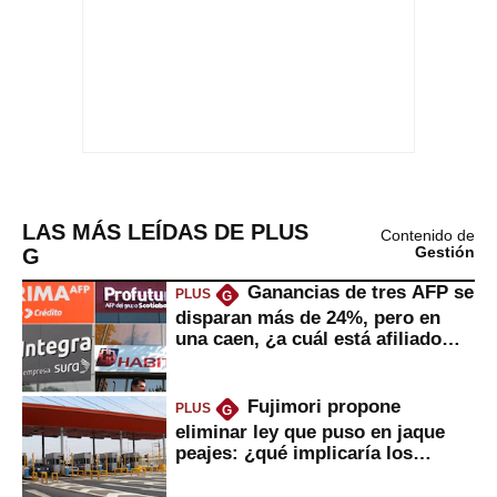
LAS MÁS LEÍDAS DE PLUS
Contenido de
G
Gestión
Ganancias de tres AFP se
PLUS
G
disparan más de 24%, pero en
una caen, ¿a cuál está afiliado
usted?
Fujimori propone
PLUS
G
eliminar ley que puso en jaque
peajes: ¿qué implicaría los
usuarios?