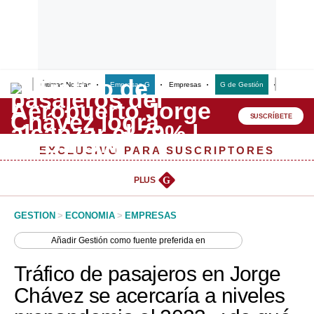
Últimas Noticias
Empresas G
Empresas
G de Gestión
Finanzas
Lo último
Peru Quiosco
SUSCRÍBETE
Portada
EXCLUSIVO PARA SUSCRIPTORES
Empresas
PLUS
G
Management & Empleo
GESTION
>
ECONOMIA
>
EMPRESAS
Economía
Añadir
Gestión
como fuente preferida en
Mercados
Tráfico de pasajeros en Jorge
Perú
Chávez se acercaría a niveles
Política