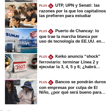
UTP, UPN y Senati: las
PLUS
G
razones por la que los capitalinos
las prefieren para estudiar
Puerto de Chancay: lo
PLUS
G
que trae la marcha blanca por
uso de tecnología de EE.UU. en
mercancías
Keiko anuncia “shock”
PLUS
G
ferroviario: terminar Línea 2 y
ejecutar la 3, 4, 5 y 6; ¿habrá
avances?
Bancos se pondrán duros
PLUS
G
con empresas por culpa de El
Niño, ¿por qué será bueno para
ahorristas?