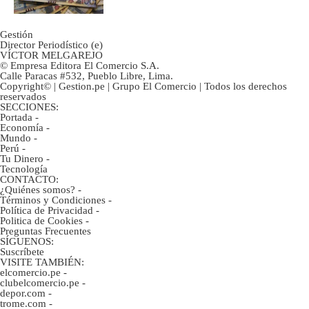
Gestión
Director Periodístico (e)
VÍCTOR MELGAREJO
© Empresa Editora El Comercio S.A.
Calle Paracas #532, Pueblo Libre, Lima.
Copyright© | Gestion.pe | Grupo El Comercio | Todos los derechos
reservados
SECCIONES:
Portada
-
Economía
-
Mundo
-
Perú
-
Tu Dinero
-
Tecnología
CONTACTO:
¿Quiénes somos?
-
Términos y Condiciones
-
Política de Privacidad
-
Politica de Cookies
-
Preguntas Frecuentes
SÍGUENOS:
Suscríbete
VISITE TAMBIÉN:
elcomercio.pe
-
clubelcomercio.pe
-
depor.com
-
trome.com
-