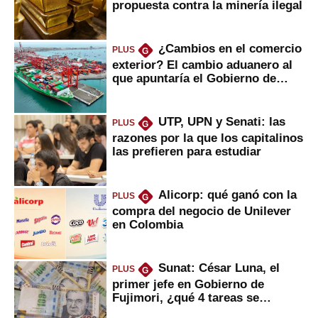
propuesta contra la minería ilegal
¿Cambios en el comercio
PLUS
G
exterior? El cambio aduanero al
que apuntaría el Gobierno de
Fujimori
UTP, UPN y Senati: las
PLUS
G
razones por la que los capitalinos
las prefieren para estudiar
Alicorp: qué ganó con la
PLUS
G
compra del negocio de Unilever
en Colombia
Sunat: César Luna, el
PLUS
G
primer jefe en Gobierno de
Fujimori, ¿qué 4 tareas se
marcan urgentes?