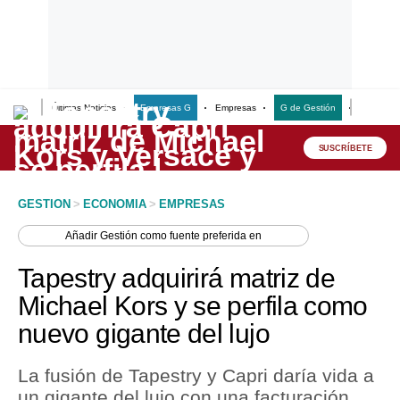
Últimas Noticias
Empresas G
Empresas
G de Gestión
Finanzas
Lo último
Peru Quiosco
SUSCRÍBETE
Portada
GESTION
>
ECONOMIA
>
EMPRESAS
Empresas
Añadir
Gestión
como fuente preferida en
Management & Empleo
Tapestry adquirirá matriz de
Economía
Michael Kors y se perfila como
nuevo gigante del lujo
Mercados
Perú
La fusión de Tapestry y Capri daría vida a
un gigante del lujo con una facturación
Política