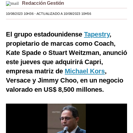
Redacción Gestión
Moda
10/08/2023 10H36
- ACTUALIZADO A 10/08/2023 10H56
Estilos
Mundo
El grupo estadounidense
Tapestry
,
propietario de marcas como Coach,
EEUU
Kate Spade o Stuart Weitzman, anunció
México
este jueves que adquirirá Capri,
España
empresa matriz de
Michael Kors
,
Versace y Jimmy Choo, en un negocio
Internacional
valorado en US$ 8,500 millones.
Tecnología
Club del Suscriptor
Mix
G de Gestión