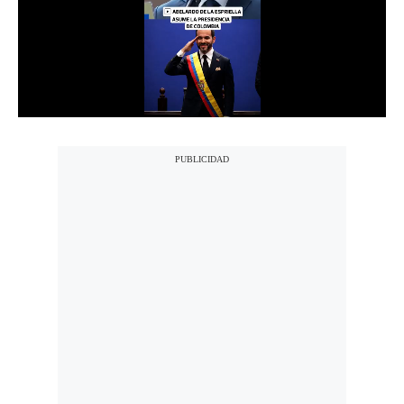
Notas Contratadas
Podcast
Gestión TV
Videos
Fotogalerías
gestion.pe
¿quiénes
Somos?
Términos
Y
Condiciones
Política
De
Privacidad