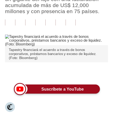
acumulada de más de US$ 12,000
Tu Dinero
millones y con presencia en 75 países.
Finanzas Personales
Inmobiliarias
Plus G
Opinión
Tapestry financiará el acuerdo a través de bonos
corporativos, préstamos bancarios y exceso de liquidez.
(Foto: Bloomberg)
Editorial
Pregunta de hoy
Únete a nuestro canal
Blogs
Suscríbete a YouTube
Tendencias
Lujo
Viajes