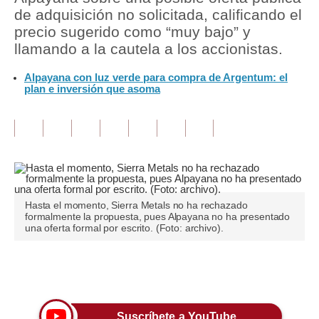
de adquisición no solicitada, calificando el
Tu Dinero
precio sugerido como “muy bajo” y
llamando a la cautela a los accionistas.
Finanzas Personales
Alpayana con luz verde para compra de Argentum: el
Inmobiliarias
plan e inversión que asoma
Plus G
Opinión
Editorial
Pregunta de hoy
Hasta el momento, Sierra Metals no ha rechazado
formalmente la propuesta, pues Alpayana no ha presentado
Blogs
una oferta formal por escrito. (Foto: archivo).
Tendencias
Únete a nuestro canal
Lujo
Viajes
Suscríbete a YouTube