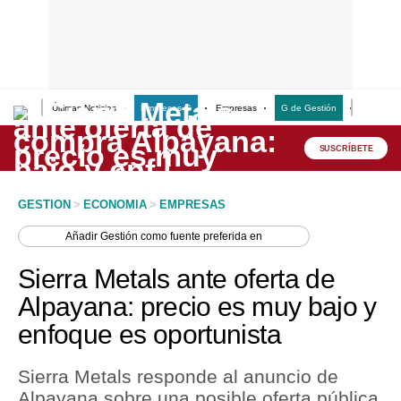
Últimas Noticias
Empresas G
Empresas
G de Gestión
Finanzas
Lo último
Peru Quiosco
SUSCRÍBETE
Portada
GESTION
>
ECONOMIA
>
EMPRESAS
Empresas
Añadir
Gestión
como fuente preferida en
Management & Empleo
Sierra Metals ante oferta de
Economía
Alpayana: precio es muy bajo y
enfoque es oportunista
Mercados
Perú
Sierra Metals responde al anuncio de
Alpayana sobre una posible oferta pública
Política