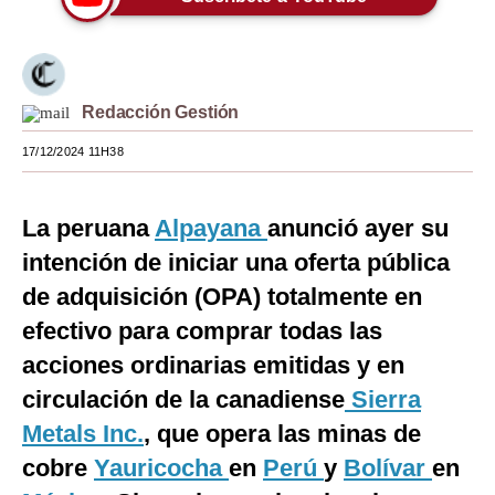
Moda
Estilos
Redacción Gestión
Mundo
17/12/2024 11H38
EEUU
México
La peruana
Alpayana
anunció ayer su
España
intención de iniciar una oferta pública
de adquisición (OPA) totalmente en
Internacional
efectivo para comprar todas las
Tecnología
acciones ordinarias emitidas y en
Club del Suscriptor
circulación de la canadiense
Sierra
Metals Inc.
, que opera las minas de
Mix
cobre
Yauricocha
en
Perú
y
Bolívar
en
G de Gestión