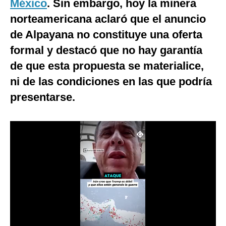
México
. Sin embargo, hoy la minera
Notas Contratadas
norteamericana aclaró que el anuncio
Podcast
de Alpayana no constituye una oferta
formal y destacó que no hay garantía
Gestión TV
de que esta propuesta se materialice,
Videos
ni de las condiciones en las que podría
Fotogalerías
presentarse.
gestion.pe
¿quiénes
Somos?
Términos
Y
Condiciones
Política
De
Privacidad