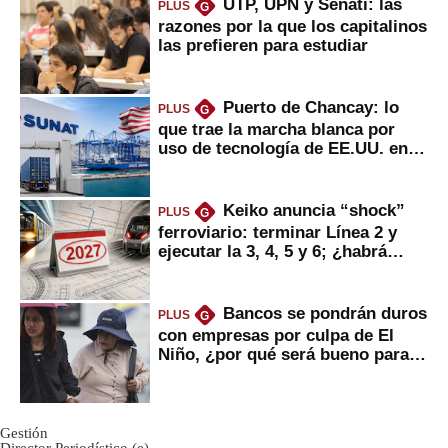
UTP, UPN y Senati: las
PLUS
G
razones por la que los capitalinos
las prefieren para estudiar
Puerto de Chancay: lo
PLUS
G
que trae la marcha blanca por
uso de tecnología de EE.UU. en
mercancías
Keiko anuncia “shock”
PLUS
G
ferroviario: terminar Línea 2 y
ejecutar la 3, 4, 5 y 6; ¿habrá
avances?
Bancos se pondrán duros
PLUS
G
con empresas por culpa de El
Niño, ¿por qué será bueno para
ahorristas?
Gestión