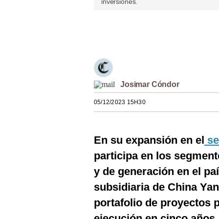
inversiones.
Estilos
Mundo
Únete a nuestro canal
EEUU
México
Josimar Cóndor
España
05/12/2023 15H30
Internacional
Tecnología
En su expansión en el
se
Club del Suscriptor
participa en los segment
Mix
y de generación en el pa
subsidiaria de China Ya
G de Gestión
portafolio de proyectos 
Notas Contratadas
ejecución en cinco años.