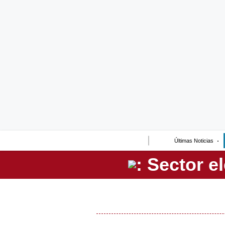
Lo último
Peru Quiosco
Portada
Empresas
Management & Empleo
Economía
Últimas Noticias
Mercados
Perú
Política
Tu Dinero