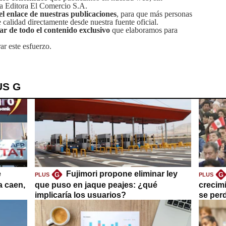
sa Editora El Comercio S.A.
el enlace de nuestras publicaciones
, para que más personas
calidad directamente desde nuestra fuente oficial.
tar de todo el contenido exclusivo
que elaboramos para
ar este esfuerzo.
US G
e
Fujimori propone eliminar ley
G
G
PLUS
PLUS
a caen,
que puso en jaque peajes: ¿qué
crecim
implicaría los usuarios?
se per