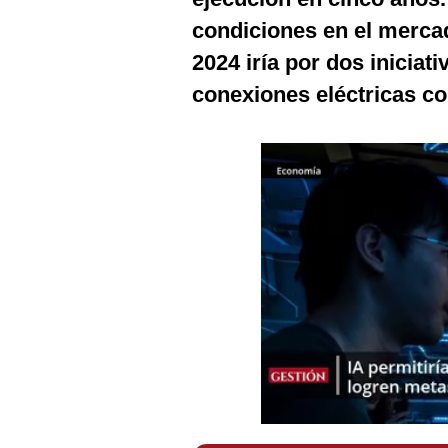
Podcast
condiciones en el mercado
Gestión TV
2024 iría por dos iniciat
conexiones eléctricas co
Videos
Fotogalerías
gestion.pe
¿quiénes
Somos?
Términos
Y
Condiciones
Política
De
Privacidad
Politica