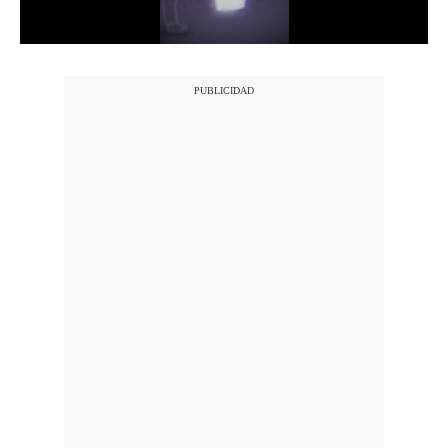
Notas Contratadas
Podcast
Gestión TV
Videos
Fotogalerías
gestion.pe
¿quiénes
Somos?
Términos
Y
Condiciones
Política
De
Privacidad