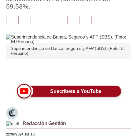
59.53%.
Tu Dinero
Finanzas Personales
Inmobiliarias
Plus G
Superintendencia de Banca, Seguros y AFP (SBS). (Foto: El
Peruano)
Opinión
Editorial
Únete a nuestro canal
Pregunta de hoy
Suscríbete a YouTube
Blogs
Tendencias
Lujo
Redacción Gestión
Viajes
22/09/2024 16H10