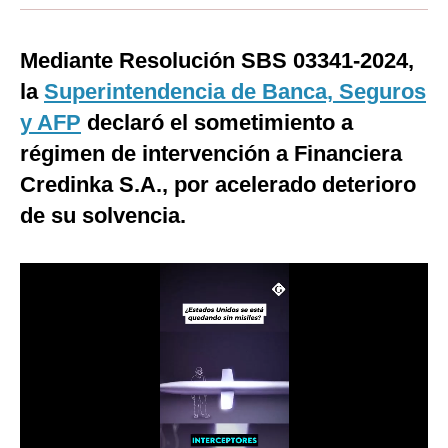
Moda
Mediante Resolución SBS 03341-2024,
Estilos
la
Superintendencia de Banca, Seguros
Mundo
y AFP
declaró el sometimiento a
régimen de intervención a Financiera
EEUU
Credinka S.A., por acelerado deterioro
México
de su solvencia.
España
Internacional
Tecnología
Club del Suscriptor
Mix
G de Gestión