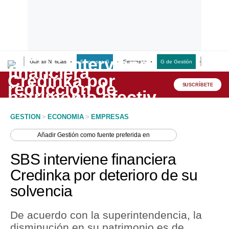
Últimas Noticias
Empresas G
Empresas
G de Gestión
Finanzas
Lo último
Peru Quiosco
SUSCRÍBETE
Portada
GESTION
>
ECONOMIA
>
EMPRESAS
Empresas
Añadir
Gestión
como fuente preferida en
Management & Empleo
SBS interviene financiera
Economía
Credinka por deterioro de su
solvencia
Mercados
Perú
De acuerdo con la superintendencia, la
disminución en su patrimonio es de
Política