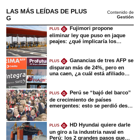
LAS MÁS LEÍDAS DE PLUS
Contenido de
G
Gestión
Fujimori propone
PLUS
G
eliminar ley que puso en jaque
peajes: ¿qué implicaría los
usuarios?
Ganancias de tres AFP se
PLUS
G
disparan más de 24%, pero en
una caen, ¿a cuál está afiliado
usted?
Perú se “bajó del barco”
PLUS
G
de crecimiento de países
emergentes: esto se perdió desde
2022
HD Hyundai quiere darle
PLUS
G
un giro a la industria naval en
Perú: los 2 grandes pasos que