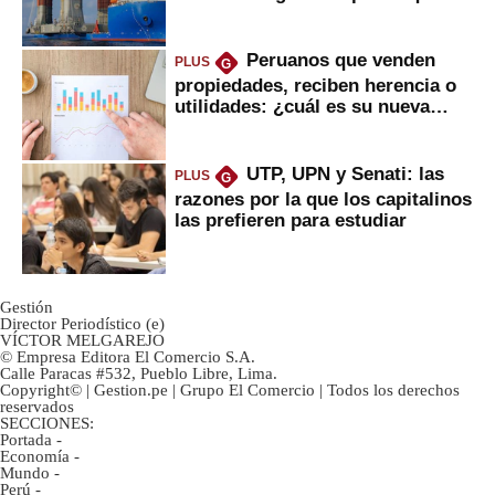
daría
Peruanos que venden
PLUS
G
propiedades, reciben herencia o
utilidades: ¿cuál es su nueva
inversión clave?
UTP, UPN y Senati: las
PLUS
G
razones por la que los capitalinos
las prefieren para estudiar
Gestión
Director Periodístico (e)
VÍCTOR MELGAREJO
© Empresa Editora El Comercio S.A.
Calle Paracas #532, Pueblo Libre, Lima.
Copyright© | Gestion.pe | Grupo El Comercio | Todos los derechos
reservados
SECCIONES:
Portada
-
Economía
-
Mundo
-
Perú
-