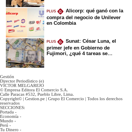
Alicorp: qué ganó con la
PLUS
G
compra del negocio de Unilever
en Colombia
Sunat: César Luna, el
PLUS
G
primer jefe en Gobierno de
Fujimori, ¿qué 4 tareas se
marcan urgentes?
Gestión
Director Periodístico (e)
VÍCTOR MELGAREJO
© Empresa Editora El Comercio S.A.
Calle Paracas #532, Pueblo Libre, Lima.
Copyright© | Gestion.pe | Grupo El Comercio | Todos los derechos
reservados
SECCIONES:
Portada
-
Economía
-
Mundo
-
Perú
-
Tu Dinero
-