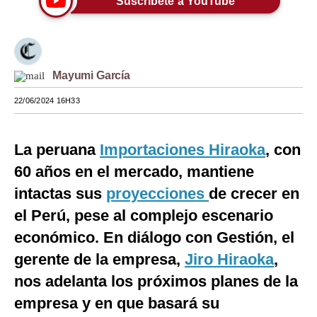
Suscríbete a YouTube
Moda
Estilos
Mayumi García
Mundo
22/06/2024 16H33
EEUU
México
La peruana
Importaciones Hiraoka
, con
España
60 años en el mercado, mantiene
intactas sus
Internacional
proyecciones
de crecer en
el Perú, pese al complejo escenario
Tecnología
económico. En diálogo con Gestión, el
Club del Suscriptor
gerente de la empresa,
Jiro Hiraoka
,
Mix
nos adelanta los próximos planes de la
empresa y en que basará su
G de Gestión