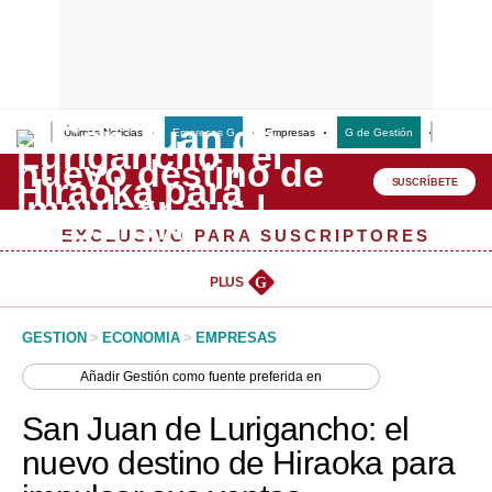
Últimas Noticias
Empresas G
Empresas
G de Gestión
Finanzas
Lo último
Peru Quiosco
SUSCRÍBETE
Portada
EXCLUSIVO PARA SUSCRIPTORES
Empresas
PLUS
G
Management & Empleo
GESTION
>
ECONOMIA
>
EMPRESAS
Economía
Añadir
Gestión
como fuente preferida en
Mercados
San Juan de Lurigancho: el
Perú
nuevo destino de Hiraoka para
Política