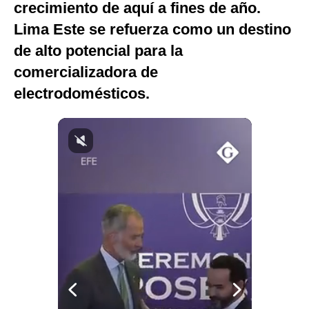
crecimiento de aquí a fines de año.
Notas Contratadas
Lima Este se refuerza como un destino
Podcast
de alto potencial para la
comercializadora de
Gestión TV
electrodomésticos.
Videos
Fotogalerías
gestion.pe
¿quiénes
Somos?
Términos
Y
Condiciones
Política
De
Privacidad