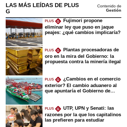
LAS MÁS LEÍDAS DE PLUS
Contenido de
G
Gestión
Fujimori propone
PLUS
G
eliminar ley que puso en jaque
peajes: ¿qué cambios implicaría?
Plantas procesadoras de
PLUS
G
oro en la mira del Gobierno: la
propuesta contra la minería ilegal
¿Cambios en el comercio
PLUS
G
exterior? El cambio aduanero al
que apuntaría el Gobierno de
Fujimori
UTP, UPN y Senati: las
PLUS
G
razones por la que los capitalinos
las prefieren para estudiar