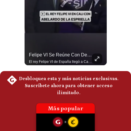
Politica
De
Cookies
Preguntas
Frecuentes
Tragedia En Tailandia: Joven De 14 Años Ataca A Su Familia Y Colegio | Gestión Mundo
Felipe VI Se Reúne Con De La Espriella Antes De La Investidura | Gestión Mundo
Un adolescente de 14 años mató a sus abuelos y luego atacó su colegio de secundaria en Tailandia, dejando cinco fallecidos adicionales y más de 30 heridos antes de quitarse la vida. Según las autoridades y el primer ministro Anutin Charnvirakul, el hecho habría sido motivado por estrés académico extremo. El suceso reabre el debate sobre la alta posesión de armas de fuego en el país asiático. #Tailandia #Noticias #UltimaHora #NoticiasInternacionales #Shorts 👉 Suscríbete y activa la campana para no perderte nuestro análisis diario. 🌎 Síguenos en nuestras redes sociales: 📌 Web oficial: https://gestion.pe/mundo/ 📌 LinkedIn: http://bit.ly/3HYIET0 📌 X (Twitter): http://bit.ly/4noZtX9 📌 TikTok: http://bit.ly/4evB6TO
El rey Felipe VI de España llegó a Cali para reunirse con el presidente electo de Colombia, Abelardo de la Espriella, horas antes de su histórica investidura presidencial. Un encuentro clave que refuerza las relaciones diplomáticas y bilaterales entre ambas naciones antes de la ceremonia oficial. ¿Qué opinas sobre el papel diplomático de España en la política latinoamericana? #FelipeVI #DeLaEspriella #Colombia #Espana #PoliticaInternacional #Shorts 👉 Suscríbete y activa la campana para no perderte nuestro análisis diario. 🌎 Síguenos en nuestras redes sociales: 📌 Web oficial: https://gestion.pe/mundo/ 📌 LinkedIn: http://bit.ly/3HYIET0 📌 X (Twitter): http://bit.ly/4noZtX9 📌 TikTok: http://bit.ly/4evB6TO