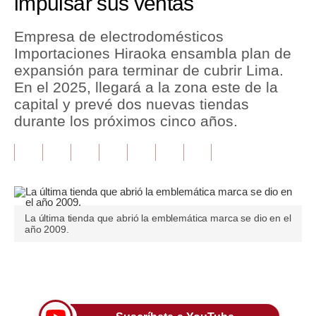
impulsar sus ventas
Tu Dinero
Empresa de electrodomésticos
Importaciones Hiraoka ensambla plan de
Finanzas Personales
expansión para terminar de cubrir Lima.
Inmobiliarias
En el 2025, llegará a la zona este de la
capital y prevé dos nuevas tiendas
Plus G
durante los próximos cinco años.
Opinión
Editorial
Pregunta de hoy
La última tienda que abrió la emblemática marca se dio en el
Blogs
año 2009.
Tendencias
Únete a nuestro canal
Lujo
Viajes