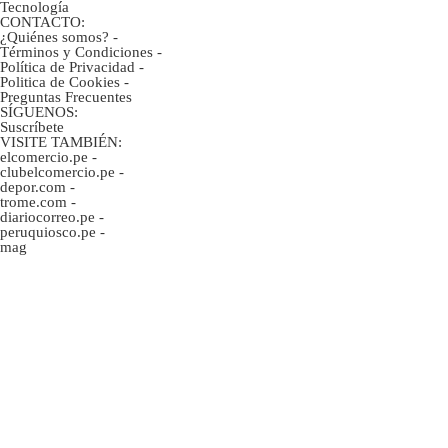
Tecnología
CONTACTO:
¿Quiénes somos?
-
Términos y Condiciones
-
Política de Privacidad
-
Politica de Cookies
-
Preguntas Frecuentes
SÍGUENOS:
Suscríbete
VISITE TAMBIÉN:
elcomercio.pe
-
clubelcomercio.pe
-
depor.com
-
trome.com
-
diariocorreo.pe
-
peruquiosco.pe
-
mag