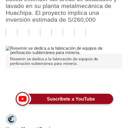
lavado en su planta metalmecánica de
Tu Dinero
Huachipa. El proyecto implica una
inversión estimada de S/260,000
Finanzas Personales
Inmobiliarias
Plus G
Opinión
Resemin se dedica a la fabricación de equipos de
perforación subterránea para minería.
Editorial
Pregunta de hoy
Únete a nuestro canal
Blogs
Suscríbete a YouTube
Tendencias
Lujo
Viajes