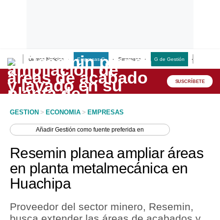
Últimas Noticias
Empresas G
Empresas
G de Gestión
Finanzas
Lo último
Peru Quiosco
SUSCRÍBETE
Portada
GESTION
>
ECONOMIA
>
EMPRESAS
Empresas
Añadir
Gestión
como fuente preferida en
Management & Empleo
Resemin planea ampliar áreas
Economía
en planta metalmecánica en
Huachipa
Mercados
Perú
Proveedor del sector minero, Resemin,
busca extender las áreas de acabados y
Política