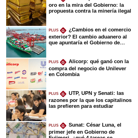
oro en la mira del Gobierno: la
propuesta contra la minería ilegal
¿Cambios en el comercio
PLUS
G
exterior? El cambio aduanero al
que apuntaría el Gobierno de
Fujimori
Alicorp: qué ganó con la
PLUS
G
compra del negocio de Unilever
en Colombia
UTP, UPN y Senati: las
PLUS
G
razones por la que los capitalinos
las prefieren para estudiar
Sunat: César Luna, el
PLUS
G
primer jefe en Gobierno de
Fujimori, ¿qué 4 tareas se