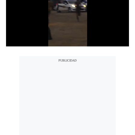
Notas Contratadas
Podcast
Gestión TV
Videos
Fotogalerías
gestion.pe
¿quiénes
Somos?
Términos
Y
Condiciones
Política
De
Privacidad