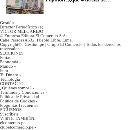
marcan urgentes?
Gestión
Director Periodístico (e)
VÍCTOR MELGAREJO
© Empresa Editora El Comercio S.A.
Calle Paracas #532, Pueblo Libre, Lima.
Copyright© | Gestion.pe | Grupo El Comercio | Todos los derechos
reservados
SECCIONES:
Portada
-
Economía
-
Mundo
-
Perú
-
Tu Dinero
-
Tecnología
CONTACTO:
¿Quiénes somos?
-
Términos y Condiciones
-
Política de Privacidad
-
Politica de Cookies
-
Preguntas Frecuentes
SÍGUENOS:
Suscríbete
VISITE TAMBIÉN:
elcomercio.pe
-
clubelcomercio.pe
-