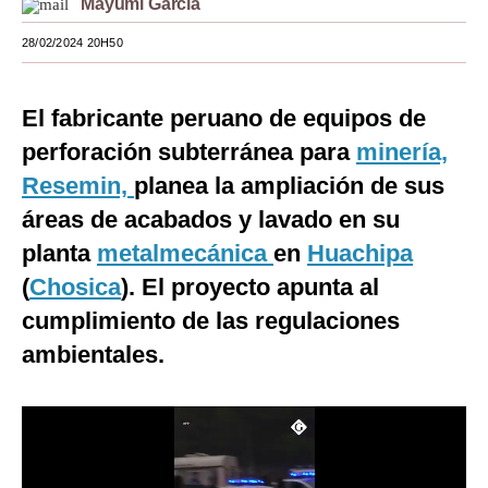
Mayumi García
Moda
28/02/2024 20H50
Estilos
El fabricante peruano de equipos de
Mundo
perforación subterránea para
minería,
EEUU
Resemin,
planea la ampliación de sus
México
áreas de acabados y lavado en su
planta
metalmecánica
en
Huachipa
España
(
Chosica
). El proyecto apunta al
Internacional
cumplimiento de las regulaciones
Tecnología
ambientales.
Club del Suscriptor
Mix
G de Gestión