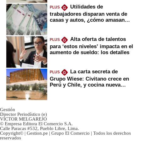
Utilidades de
PLUS
G
trabajadores disparan venta de
casas y autos, ¿cómo amasan
tanta liquidez?
Alta oferta de talentos
PLUS
G
para ‘estos niveles’ impacta en el
aumento de sueldo: los detalles
La carta secreta de
PLUS
G
Grupo Wiese: Civitano crece en
Perú y Chile, y cocina nueva
marca
Gestión
Director Periodístico (e)
VÍCTOR MELGAREJO
© Empresa Editora El Comercio S.A.
Calle Paracas #532, Pueblo Libre, Lima.
Copyright© | Gestion.pe | Grupo El Comercio | Todos los derechos
reservados