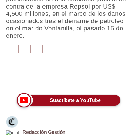
contra de la empresa Repsol por US$
Tu Dinero
4,500 millones, en el marco de los daños
ocasionados tras el derrame de petróleo
Finanzas Personales
en el mar de Ventanilla, el pasado 15 de
enero.
Inmobiliarias
Plus G
Opinión
Editorial
Únete a nuestro canal
Pregunta de hoy
Blogs
Suscríbete a YouTube
Tendencias
Lujo
Redacción Gestión
Viajes