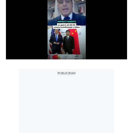
Notas Contratadas
Podcast
Gestión TV
Videos
Fotogalerías
gestion.pe
¿quiénes
Somos?
Términos
Y
Condiciones
Política
De
Privacidad