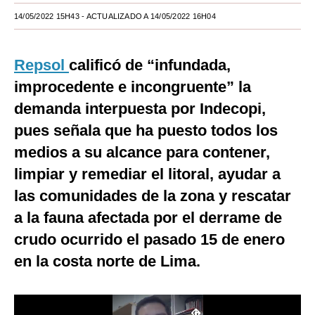
14/05/2022 15H43
- ACTUALIZADO A 14/05/2022 16H04
Moda
Estilos
Repsol
calificó de “infundada,
Mundo
improcedente e incongruente” la
EEUU
demanda interpuesta por Indecopi,
pues señala que ha puesto todos los
México
medios a su alcance para contener,
España
limpiar y remediar el litoral, ayudar a
Internacional
las comunidades de la zona y rescatar
a la fauna afectada por el derrame de
Tecnología
crudo ocurrido el pasado 15 de enero
Club del Suscriptor
en la costa norte de Lima.
Mix
G de Gestión