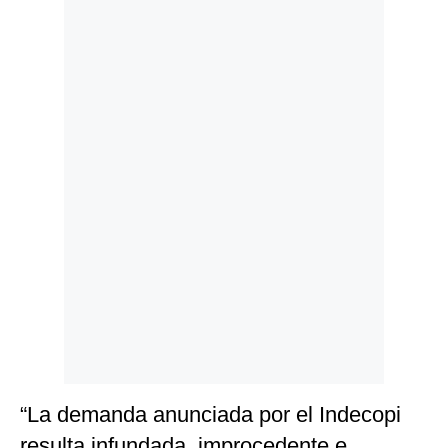
Politica
De
Cookies
Preguntas
Frecuentes
“La demanda anunciada por el Indecopi
resulta infundada, improcedente e