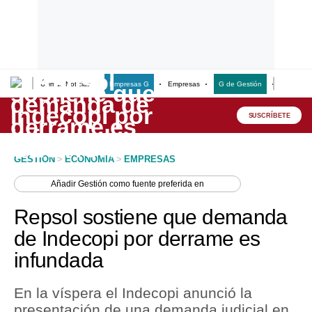
Últimas Noticias
Empresas G
Empresas
G de Gestión
Finanzas
Lo último
Peru Quiosco
SUSCRÍBETE
Portada
GESTION
>
ECONOMIA
>
EMPRESAS
Empresas
Añadir
Gestión
como fuente preferida en
Management & Empleo
Repsol sostiene que demanda
Economía
de Indecopi por derrame es
infundada
Mercados
Perú
En la víspera el Indecopi anunció la
presentación de una demanda judicial en
Política