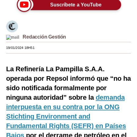
Suscríbete a YouTube
Moda
Estilos
Mundo
Redacción Gestión
EEUU
19/01/2024 18H51
México
La Refinería La Pampilla S.A.A.
España
operada por Repsol informó que “no ha
Internacional
sido notificada formalmente por
Tecnología
ninguna autoridad” sobre la
demanda
interpuesta en su contra por la ONG
Club del Suscriptor
Stichting Environment and
Mix
Fundamental Rights (SEFR) en Países
G de Gestión
Bajos
por el derrame de petróleo en el