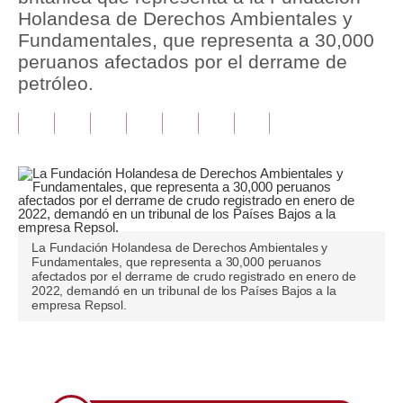
Holandesa de Derechos Ambientales y
Tu Dinero
Fundamentales, que representa a 30,000
peruanos afectados por el derrame de
Finanzas Personales
petróleo.
Inmobiliarias
Plus G
Opinión
Editorial
La Fundación Holandesa de Derechos Ambientales y
Pregunta de hoy
Fundamentales, que representa a 30,000 peruanos
afectados por el derrame de crudo registrado en enero de
Blogs
2022, demandó en un tribunal de los Países Bajos a la
empresa Repsol.
Tendencias
Lujo
Únete a nuestro canal
Viajes