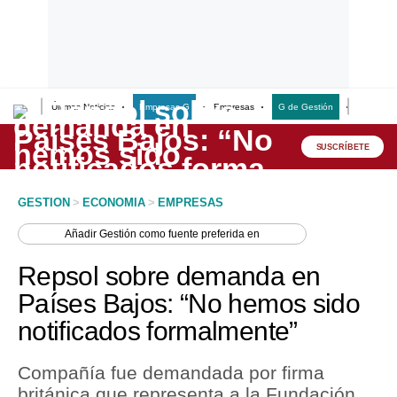
Últimas Noticias
Empresas G
Empresas
G de Gestión
Finanzas
Lo último
Peru Quiosco
SUSCRÍBETE
Portada
GESTION
>
ECONOMIA
>
EMPRESAS
Empresas
Añadir
Gestión
como fuente preferida en
Management & Empleo
Repsol sobre demanda en
Economía
Países Bajos: “No hemos sido
notificados formalmente”
Mercados
Perú
Compañía fue demandada por firma
británica que representa a la Fundación
Política