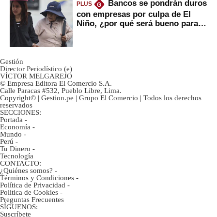
Bancos se pondrán duros
PLUS
G
con empresas por culpa de El
Niño, ¿por qué será bueno para
ahorristas?
Gestión
Director Periodístico (e)
VÍCTOR MELGAREJO
© Empresa Editora El Comercio S.A.
Calle Paracas #532, Pueblo Libre, Lima.
Copyright© | Gestion.pe | Grupo El Comercio | Todos los derechos
reservados
SECCIONES:
Portada
-
Economía
-
Mundo
-
Perú
-
Tu Dinero
-
Tecnología
CONTACTO:
¿Quiénes somos?
-
Términos y Condiciones
-
Política de Privacidad
-
Politica de Cookies
-
Preguntas Frecuentes
SÍGUENOS:
Suscríbete