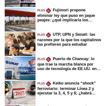
Fujimori propone
PLUS
G
eliminar ley que puso en jaque
peajes: ¿qué implicaría los
usuarios?
UTP, UPN y Senati: las
PLUS
G
razones por la que los capitalinos
las prefieren para estudiar
Puerto de Chancay: lo
PLUS
G
que trae la marcha blanca por
uso de tecnología de EE.UU. en
mercancías
Keiko anuncia “shock”
PLUS
G
ferroviario: terminar Línea 2 y
ejecutar la 3, 4, 5 y 6; ¿habrá
avances?