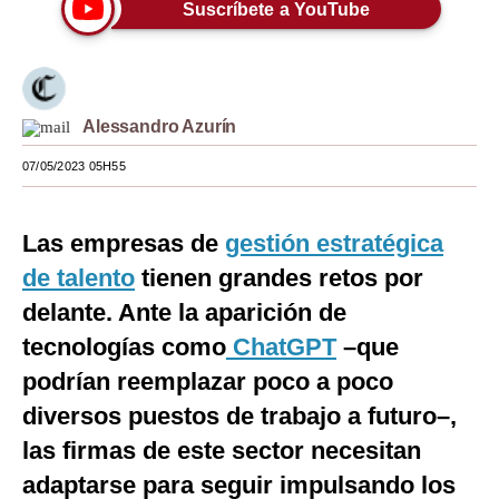
Suscríbete a YouTube
Moda
Estilos
Mundo
Alessandro Azurín
EEUU
07/05/2023 05H55
México
Las empresas de
gestión estratégica
España
de talento
tienen grandes retos por
Internacional
delante. Ante la aparición de
tecnologías como
ChatGPT
–que
Tecnología
podrían reemplazar poco a poco
Club del Suscriptor
diversos puestos de trabajo a futuro–,
Mix
las firmas de este sector necesitan
G de Gestión
adaptarse para seguir impulsando los