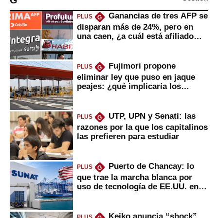
Ganancias de tres AFP se
PLUS
G
disparan más de 24%, pero en
una caen, ¿a cuál está afiliado
usted?
Fujimori propone
PLUS
G
eliminar ley que puso en jaque
peajes: ¿qué implicaría los
usuarios?
UTP, UPN y Senati: las
PLUS
G
razones por la que los capitalinos
las prefieren para estudiar
Puerto de Chancay: lo
PLUS
G
que trae la marcha blanca por
uso de tecnología de EE.UU. en
mercancías
Keiko anuncia “shock”
PLUS