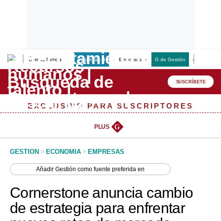
Últimas Noticias
Empresas G
Empresas
G de Gestión
Finanzas
Lo último
Peru Quiosco
SUSCRÍBETE
Portada
EXCLUSIVO PARA SUSCRIPTORES
Empresas
PLUS
G
Management & Empleo
GESTION
>
ECONOMIA
>
EMPRESAS
Economía
Añadir
Gestión
como fuente preferida en
Mercados
Cornerstone anuncia cambio
Perú
de estrategia para enfrentar
Política