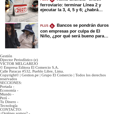
G
ferroviario: terminar Línea 2 y
ejecutar la 3, 4, 5 y 6; ¿habrá
avances?
Bancos se pondrán duros
PLUS
G
con empresas por culpa de El
Niño, ¿por qué será bueno para
ahorristas?
Gestión
Director Periodístico (e)
VÍCTOR MELGAREJO
© Empresa Editora El Comercio S.A.
Calle Paracas #532, Pueblo Libre, Lima.
Copyright© | Gestion.pe | Grupo El Comercio | Todos los derechos
reservados
SECCIONES:
Portada
-
Economía
-
Mundo
-
Perú
-
Tu Dinero
-
Tecnología
CONTACTO:
¿Quiénes somos?
-