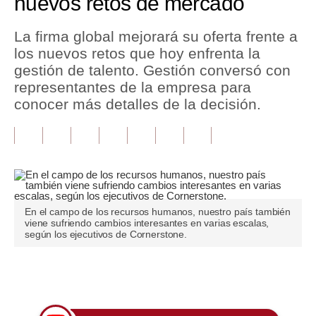
nuevos retos de mercado
Tu Dinero
La firma global mejorará su oferta frente a
los nuevos retos que hoy enfrenta la
Finanzas Personales
gestión de talento. Gestión conversó con
Inmobiliarias
representantes de la empresa para
conocer más detalles de la decisión.
Plus G
Opinión
Editorial
Pregunta de hoy
En el campo de los recursos humanos, nuestro país también
viene sufriendo cambios interesantes en varias escalas,
Blogs
según los ejecutivos de Cornerstone.
Tendencias
Únete a nuestro canal
Lujo
Viajes