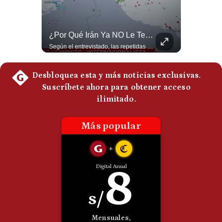
Politica
De
Cookies
¿Se ROMPEN Las Relaciones Entre Brasil Y Argentina? | Gestión Mundo
¿Por Qué Irán Ya NO Le Teme A Donald Trump? | #radar24
Preguntas
Brasil pidió formalmente que Argentina retire a su embajador tras los cruces verbales entre Javier Milei y Lula da Silva. La crisis bilateral alcanza su punto más crítico en años. #PoliticaLatinoamericana #CrisisDiplomatica #MileiVsLula #BuenosAires #NoticiasDeHoy #Shorts 👉 Suscríbete y activa la campana para no perderte nuestro análisis diario. 🌎 Síguenos en nuestras redes sociales: 📌 Web oficial: https://gestion.pe/mundo/ 📌 LinkedIn: http://bit.ly/3HYIET0 📌 X (Twitter): http://bit.ly/4noZtX9 📌 TikTok: http://bit.ly/4evB6TO
Según el entrevistado, las repetidas amenazas de Donald Trump y sus posteriores retrocesos habrían reducido su credibilidad ante Irán. Los nuevos sectores radicales iraníes interpretarían esta conducta como una señal de debilidad y considerarían que resistir durante meses frente a Estados Unidos ya representa una victoria. #DonaldTrump #Irán #EstadosUnidos #Geopolitica #NoticiasInternacionales #Shorts #MedioOriente 👉 Suscríbete y activa la campana para no perderte nuestro análisis diario. 🌎 Síguenos en nuestras redes sociales: 📌 Web oficial: https://gestion.pe/mundo/ 📌 LinkedIn: http://bit.ly/3HYIET0 📌 X (Twitter): http://bit.ly/4noZtX9 📌 TikTok: http://bit.ly/4evB6TO
Frecuentes