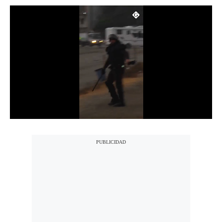
Notas Contratadas
Podcast
Gestión TV
Videos
Fotogalerías
gestion.pe
¿quiénes
Somos?
Términos
Y
Condiciones
Política
De
Privacidad