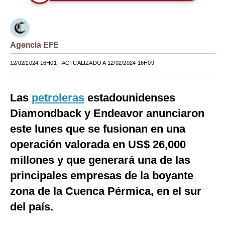
Moda
Estilos
Agencia EFE
Mundo
12/02/2024 16H01
- ACTUALIZADO A 12/02/2024 16H09
EEUU
México
Las
petroleras
estadounidenses
Diamondback y Endeavor anunciaron
España
este lunes que se fusionan en una
Internacional
operación valorada en US$ 26,000
Tecnología
millones y que generará una de las
principales empresas de la boyante
Club del Suscriptor
zona de la Cuenca Pérmica, en el sur
Mix
del país.
G de Gestión