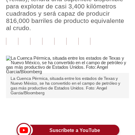
para explotar de casi 3,400 kilómetros
Tu Dinero
cuadrados y será capaz de producir
816,000 barriles de producto equivalente
Finanzas Personales
al crudo.
Inmobiliarias
Plus G
Opinión
Editorial
La Cuenca Pérmica, situada entre los estados de Texas y
Nuevo México, se ha convertido en el campo de petróleo y
Pregunta de hoy
gas más productivo de Estados Unidos. Foto: Angel
Garcia/Bloomberg
Blogs
Tendencias
Únete a nuestro canal
Lujo
Suscríbete a YouTube
Viajes