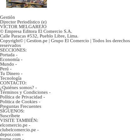
Gestión
Director Periodístico (e)
VÍCTOR MELGAREJO
© Empresa Editora El Comercio S.A.
Calle Paracas #532, Pueblo Libre, Lima.
Copyright© | Gestion.pe | Grupo El Comercio | Todos los derechos
reservados
SECCIONES:
Portada
-
Economía
-
Mundo
-
Perú
-
Tu Dinero
-
Tecnología
CONTACTO:
¿Quiénes somos?
-
Términos y Condiciones
-
Política de Privacidad
-
Politica de Cookies
-
Preguntas Frecuentes
SÍGUENOS:
Suscríbete
VISITE TAMBIÉN:
elcomercio.pe
-
clubelcomercio.pe
-
depor.com
-
trome.com
-