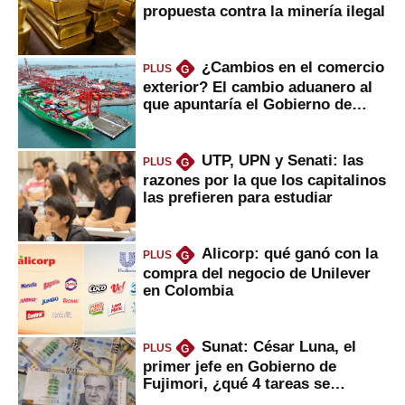
propuesta contra la minería ilegal
¿Cambios en el comercio
PLUS
G
exterior? El cambio aduanero al
que apuntaría el Gobierno de
Fujimori
UTP, UPN y Senati: las
PLUS
G
razones por la que los capitalinos
las prefieren para estudiar
Alicorp: qué ganó con la
PLUS
G
compra del negocio de Unilever
en Colombia
Sunat: César Luna, el
PLUS
G
primer jefe en Gobierno de
Fujimori, ¿qué 4 tareas se
marcan urgentes?