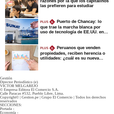
razones por la que los capitalinos
las prefieren para estudiar
Puerto de Chancay: lo
PLUS
G
que trae la marcha blanca por
uso de tecnología de EE.UU. en
mercancías
Peruanos que venden
PLUS
G
propiedades, reciben herencia o
utilidades: ¿cuál es su nueva
inversión clave?
Gestión
Director Periodístico (e)
VÍCTOR MELGAREJO
© Empresa Editora El Comercio S.A.
Calle Paracas #532, Pueblo Libre, Lima.
Copyright© | Gestion.pe | Grupo El Comercio | Todos los derechos
reservados
SECCIONES:
Portada
-
Economía
-