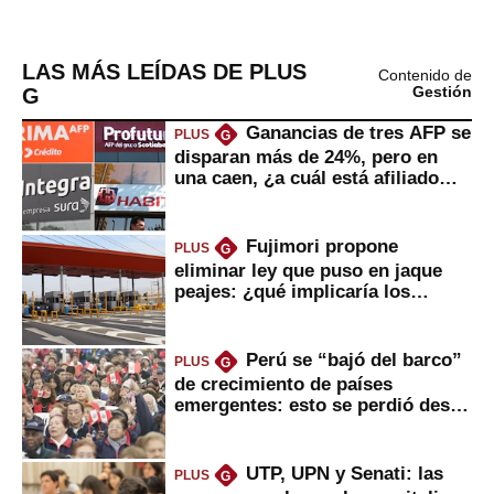
LAS MÁS LEÍDAS DE PLUS
Contenido de
G
Gestión
Ganancias de tres AFP se
PLUS
G
disparan más de 24%, pero en
una caen, ¿a cuál está afiliado
usted?
Fujimori propone
PLUS
G
eliminar ley que puso en jaque
peajes: ¿qué implicaría los
usuarios?
Perú se “bajó del barco”
PLUS
G
de crecimiento de países
emergentes: esto se perdió desde
2022
UTP, UPN y Senati: las
PLUS
G