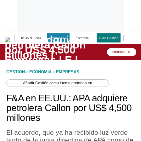
Últimas Noticias
Empresas G
Empresas
G de Gestión
Finanzas
Lo último
Peru Quiosco
SUSCRÍBETE
Portada
GESTION
>
ECONOMIA
>
EMPRESAS
Empresas
Añadir
Gestión
como fuente preferida en
Management & Empleo
F&A en EE.UU.: APA adquiere
Economía
petrolera Callon por US$ 4,500
millones
Mercados
Perú
El acuerdo, que ya ha recibido luz verde
tanto de la junta directiva de APA como de
Política