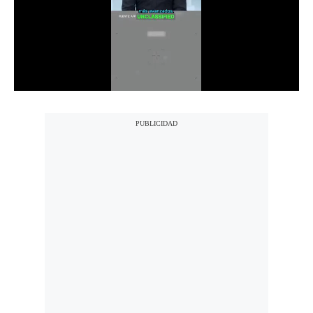
Notas Contratadas
Podcast
Gestión TV
Videos
Fotogalerías
gestion.pe
¿quiénes
Somos?
Términos
Y
Condiciones
Política
De
Privacidad