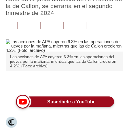
la de Callon, se cerraría en el segundo
Tu Dinero
trimestre de 2024.
Finanzas Personales
Inmobiliarias
Plus G
Opinión
Las acciones de APA cayeron 6.3% en las operaciones del
jueves por la mañana, mientras que las de Callon crecieron
4.2%. (Foto: archivo)
Editorial
Pregunta de hoy
Únete a nuestro canal
Blogs
Suscríbete a YouTube
Tendencias
Lujo
Viajes