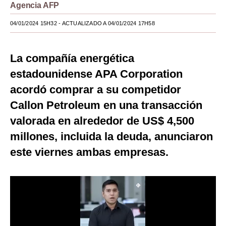
Agencia AFP
Moda
04/01/2024 15H32
- ACTUALIZADO A 04/01/2024 17H58
Estilos
Mundo
La compañía energética
estadounidense APA Corporation
EEUU
acordó comprar a su competidor
México
Callon Petroleum en una transacción
España
valorada en alrededor de US$ 4,500
millones, incluida la deuda, anunciaron
Internacional
este viernes ambas empresas.
Tecnología
Club del Suscriptor
Mix
G de Gestión