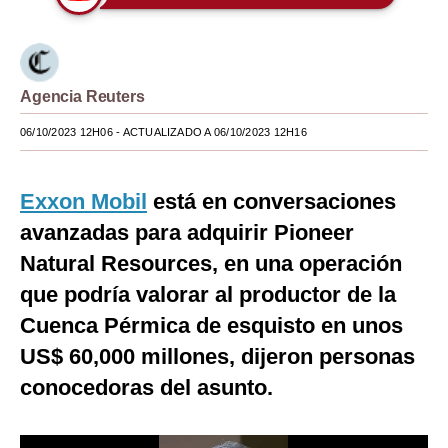
Moda
Estilos
Agencia Reuters
Mundo
06/10/2023 12H06
- ACTUALIZADO A 06/10/2023 12H16
EEUU
México
Exxon Mobil
está en conversaciones
avanzadas para adquirir Pioneer
España
Natural Resources, en una operación
Internacional
que podría valorar al productor de la
Tecnología
Cuenca Pérmica de esquisto en unos
Club del Suscriptor
US$ 60,000 millones, dijeron personas
conocedoras del asunto.
Mix
G de Gestión