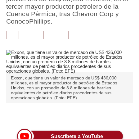
tercer mayor productor petrolero de la
Tu Dinero
Cuenca Pérmica, tras Chevron Corp y
ConocoPhillips.
Finanzas Personales
Inmobiliarias
Plus G
Opinión
Editorial
Exxon, que tiene un valor de mercado de US$ 436,000
millones, es el mayor productor de petróleo de Estados
Pregunta de hoy
Unidos, con un promedio de 3.8 millones de barriles
equivalentes de petróleo diarios procedentes de sus
operaciones globales. (Foto: EFE)
Blogs
Tendencias
Únete a nuestro canal
Lujo
Viajes
Suscríbete a YouTube