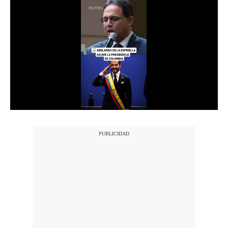
Notas Contratadas
Podcast
Gestión TV
Videos
Fotogalerías
gestion.pe
¿quiénes
Somos?
Términos
Y
Condiciones
Política
De
Privacidad