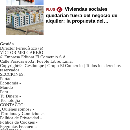
Viviendas sociales
PLUS
G
quedarían fuera del negocio de
alquiler: la propuesta del
gobierno
Gestión
Director Periodístico (e)
VÍCTOR MELGAREJO
© Empresa Editora El Comercio S.A.
Calle Paracas #532, Pueblo Libre, Lima.
Copyright© | Gestion.pe | Grupo El Comercio | Todos los derechos
reservados
SECCIONES:
Portada
-
Economía
-
Mundo
-
Perú
-
Tu Dinero
-
Tecnología
CONTACTO:
¿Quiénes somos?
-
Términos y Condiciones
-
Política de Privacidad
-
Politica de Cookies
-
Preguntas Frecuentes