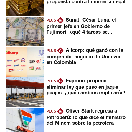
propuesta contra la minería ilegal
Sunat: César Luna, el
PLUS
G
primer jefe en Gobierno de
Fujimori, ¿qué 4 tareas se
marcan urgentes?
Alicorp: qué ganó con la
PLUS
G
compra del negocio de Unilever
en Colombia
Fujimori propone
PLUS
G
eliminar ley que puso en jaque
peajes: ¿qué cambios implicaría?
Oliver Stark regresa a
PLUS
G
Petroperú: lo que dice el ministro
del Minem sobre la petrolera