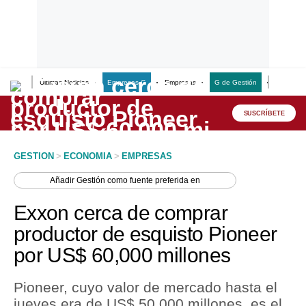
Últimas Noticias
Empresas G
Empresas
G de Gestión
Finanzas
Lo último
Peru Quiosco
SUSCRÍBETE
Portada
GESTION
>
ECONOMIA
>
EMPRESAS
Empresas
Añadir
Gestión
como fuente preferida en
Management & Empleo
Exxon cerca de comprar
Economía
productor de esquisto Pioneer
por US$ 60,000 millones
Mercados
Perú
Pioneer, cuyo valor de mercado hasta el
jueves era de US$ 50,000 millones, es el
Política