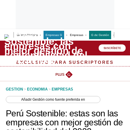
Últimas Noticias
Empresas G
Empresas
G de Gestión
Finanzas
Lo último
Peru Quiosco
SUSCRÍBETE
Portada
EXCLUSIVO PARA SUSCRIPTORES
Empresas
PLUS
G
Management & Empleo
GESTION
>
ECONOMIA
>
EMPRESAS
Economía
Añadir
Gestión
como fuente preferida en
Mercados
Perú Sostenible: estas son las
Perú
empresas con mejor gestión de
Política