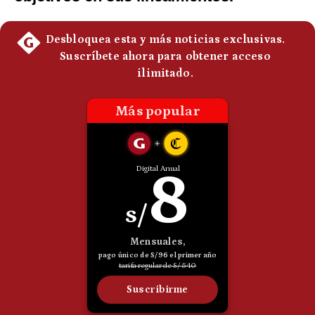
Notas Contratadas
Podcast
Gestión TV
Videos
Fotogalerías
gestion.pe
¿quiénes
Somos?
Términos
Y
Condiciones
Política
De
Privacidad