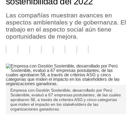
sostenibilidad del 2022
Tu Dinero
Las compañías muestran avances en
aspectos ambientales y de gobernanza. El
Finanzas Personales
trabajo en el aspecto social aún tiene
Inmobiliarias
oportunidades de mejora.
Plus G
Opinión
Editorial
Pregunta de hoy
Empresa con Gestión Sostenible, desarrollado por Perú
Blogs
Sostenible, evaluó a 67 empresas postulantes, de las cuales
aprobaron 58, a través de criterios ASG y cinco categorías
que miden el impacto en los stakeholders de las
Tendencias
organizaciones ganadoras.
Lujo
Únete a nuestro canal
Viajes