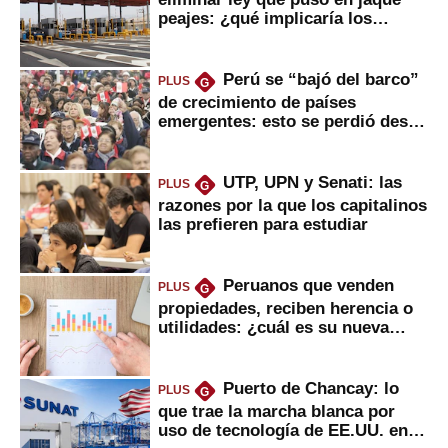
peajes: ¿qué implicaría los
usuarios?
Perú se “bajó del barco”
PLUS
G
de crecimiento de países
emergentes: esto se perdió desde
2022
UTP, UPN y Senati: las
PLUS
G
razones por la que los capitalinos
las prefieren para estudiar
Peruanos que venden
PLUS
G
propiedades, reciben herencia o
utilidades: ¿cuál es su nueva
inversión clave?
Puerto de Chancay: lo
PLUS
G
que trae la marcha blanca por
uso de tecnología de EE.UU. en