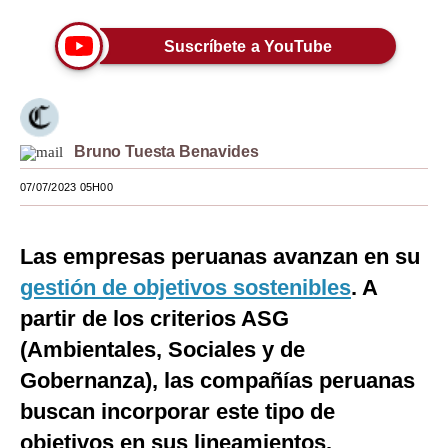
Moda
Suscríbete a YouTube
Estilos
Mundo
EEUU
Bruno Tuesta Benavides
07/07/2023 05H00
México
España
Las empresas peruanas avanzan en su
Internacional
gestión de objetivos sostenibles
. A
Tecnología
partir de los criterios ASG
(Ambientales, Sociales y de
Club del Suscriptor
Gobernanza), las compañías peruanas
Mix
buscan incorporar este tipo de
G de Gestión
objetivos en sus lineamientos.