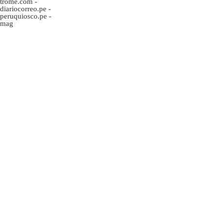
trome.com
-
diariocorreo.pe
-
peruquiosco.pe
-
mag