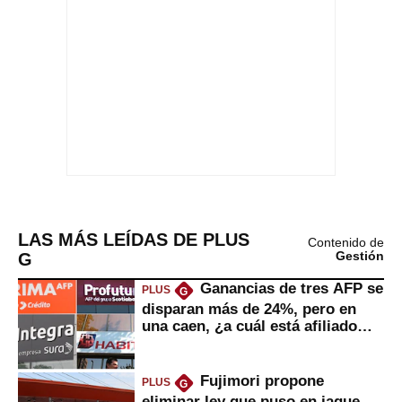
LAS MÁS LEÍDAS DE PLUS
Contenido de
G
Gestión
Ganancias de tres AFP se
PLUS
G
disparan más de 24%, pero en
una caen, ¿a cuál está afiliado
usted?
Fujimori propone
PLUS
G
eliminar ley que puso en jaque