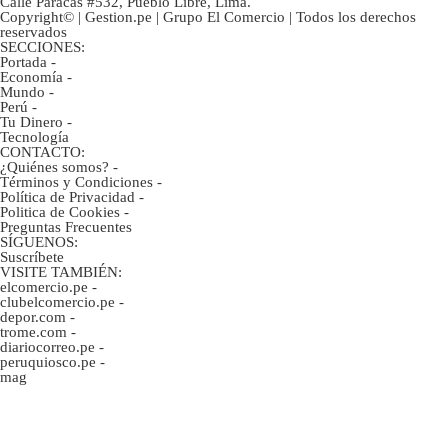
Calle Paracas #532, Pueblo Libre, Lima.
Copyright© | Gestion.pe | Grupo El Comercio | Todos los derechos
reservados
SECCIONES:
Portada
-
Economía
-
Mundo
-
Perú
-
Tu Dinero
-
Tecnología
CONTACTO:
¿Quiénes somos?
-
Términos y Condiciones
-
Política de Privacidad
-
Politica de Cookies
-
Preguntas Frecuentes
SÍGUENOS:
Suscríbete
VISITE TAMBIÉN:
elcomercio.pe
-
clubelcomercio.pe
-
depor.com
-
trome.com
-
diariocorreo.pe
-
peruquiosco.pe
-
mag