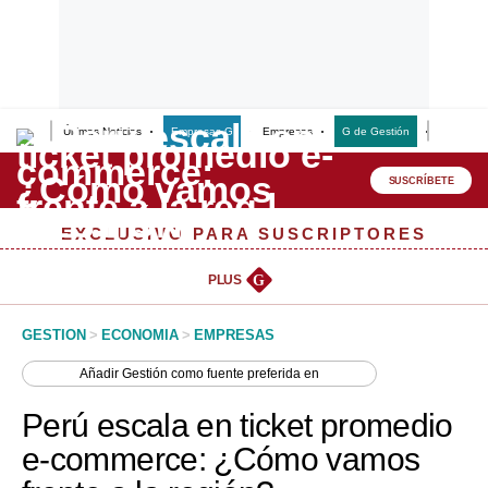
Últimas Noticias
Empresas G
Empresas
G de Gestión
Finanzas
Lo último
Peru Quiosco
SUSCRÍBETE
Portada
EXCLUSIVO PARA SUSCRIPTORES
Empresas
PLUS
G
Management & Empleo
GESTION
>
ECONOMIA
>
EMPRESAS
Economía
Añadir
Gestión
como fuente preferida en
Mercados
Perú escala en ticket promedio
Perú
e-commerce: ¿Cómo vamos
Política