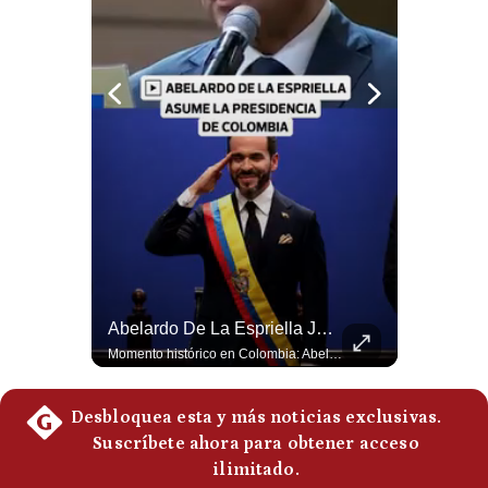
Notas Contratadas
Podcast
Gestión TV
Videos
Fotogalerías
gestion.pe
Abelardo De La Espriella Se Reúne Con Javier Milei En Cali | Gestión Mundo
Abelardo De La Espriella Juramenta Como Nuevo Presidente | Gestión Mundo
¿quiénes
Somos?
El presidente electo de Colombia, Abelardo de la Espriella, sostuvo una reunión bilateral en Cali con el mandatario argentino Javier Milei. El encuentro se dio pocas horas antes de la ceremonia de investidura presidencial para el periodo 2026-2030, marcando el inicio de una nueva alianza estratégica regional. #DeLaEspriella #JavierMilei #Colombia #Argentina #PoliticaLatina #Shorts 👉 Suscríbete y activa la campana para no perderte nuestro análisis diario. 🌎 Síguenos en nuestras redes sociales: 📌 Web oficial: https://gestion.pe/mundo/ 📌 LinkedIn: http://bit.ly/3HYIET0 📌 X (Twitter): http://bit.ly/4noZtX9 📌 TikTok: http://bit.ly/4evB6TO
Momento histórico en Colombia: Abelardo de la Espriella prestó juramento y recibió la banda presidencial en la Arena USC de Cali, convirtiéndose oficialmente en el nuevo Presidente de la República para el periodo 2026-2030. Por primera vez en la historia reciente del país, la investidura presidencial se celebró fuera de Bogotá. ¿Qué opinas del inicio de este nuevo mandato constitucional? #DeLaEspriella #Colombia #PosesionPresidencial #Cali #Shorts 👉 Suscríbete y activa la campana para no perderte nuestro análisis diario. 🌎 Síguenos en nuestras redes sociales: 📌 Web oficial: https://gestion.pe/mundo/ 📌 LinkedIn: http://bit.ly/3HYIET0 📌 X (Twitter): http://bit.ly/4noZtX9 📌 TikTok: http://bit.ly/4evB6TO
Términos
Y
Condiciones
Política
De
Privacidad