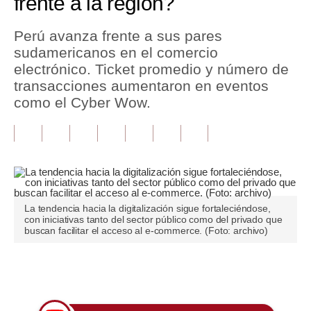
frente a la región?
Tu Dinero
Perú avanza frente a sus pares
sudamericanos en el comercio
Finanzas Personales
electrónico. Ticket promedio y número de
Inmobiliarias
transacciones aumentaron en eventos
como el Cyber Wow.
Plus G
Opinión
Editorial
Pregunta de hoy
La tendencia hacia la digitalización sigue fortaleciéndose,
con iniciativas tanto del sector público como del privado que
Blogs
buscan facilitar el acceso al e-commerce. (Foto: archivo)
Tendencias
Únete a nuestro canal
Lujo
Viajes