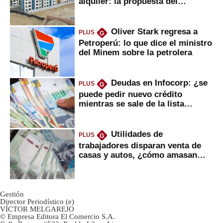
alquiler: la propuesta del
gobierno
Oliver Stark regresa a
PLUS
G
Petroperú: lo que dice el ministro
del Minem sobre la petrolera
Deudas en Infocorp: ¿se
PLUS
G
puede pedir nuevo crédito
mientras se sale de la lista
negra?
Utilidades de
PLUS
G
trabajadores disparan venta de
casas y autos, ¿cómo amasan
tanta liquidez?
Gestión
Director Periodístico (e)
VÍCTOR MELGAREJO
© Empresa Editora El Comercio S.A.