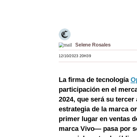
Estilos
Únete a nuestro canal
Mundo
EEUU
México
Selene Rosales
España
12/10/2023 20H39
Internacional
La firma de tecnología
O
Tecnología
participación en el mer
Club del Suscriptor
2024, que será su tercer 
Mix
estrategia de la marca o
G de Gestión
primer lugar en ventas de
marca Vivo— pasa por se
Notas Contratadas