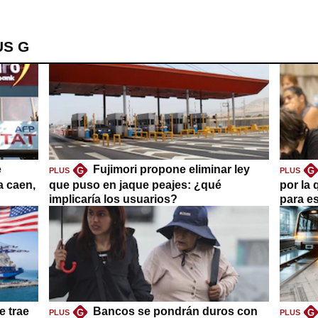
US G
e
Fujimori propone eliminar ley
G
G
PLUS
PLUS
a caen,
que puso en jaque peajes: ¿qué
por la 
implicaría los usuarios?
para es
e trae
Bancos se pondrán duros con
G
G
PLUS
PLUS