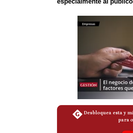
especialmente al público
Podcast
Gestión TV
Videos
Fotogalerías
gestion.pe
¿quiénes
Somos?
Términos
Y
Condiciones
Política
De
Privacidad
Politica