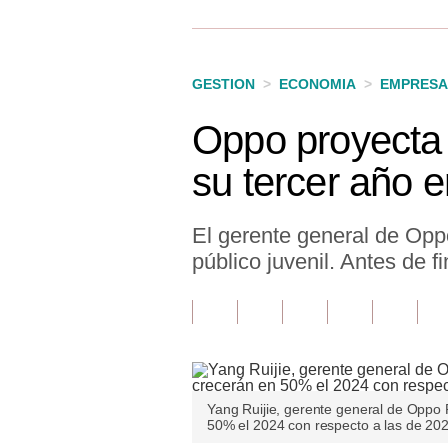
Finanzas Personales
Inmobiliarias
GESTION
>
ECONOMIA
>
EMPRESA
Plus G
Oppo proyecta
Opinión
su tercer año 
Editorial
Pregunta de hoy
El gerente general de Opp
público juvenil. Antes de 
Blogs
Tendencias
Lujo
Viajes
Yang Ruijie, gerente general de Oppo 
50% el 2024 con respecto a las de 20
Moda