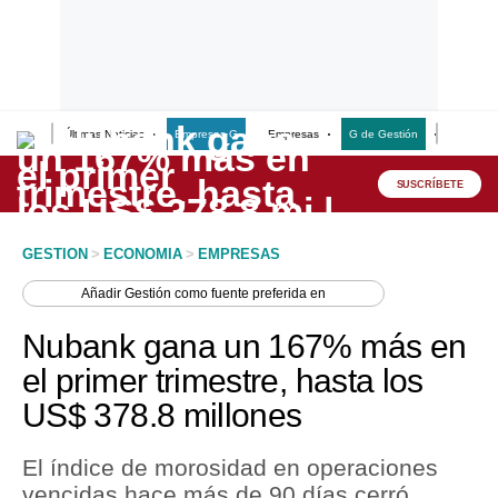
Últimas Noticias
Empresas G
Empresas
G de Gestión
Finanzas
Lo último
Peru Quiosco
SUSCRÍBETE
Portada
GESTION
>
ECONOMIA
>
EMPRESAS
Empresas
Añadir
Gestión
como fuente preferida en
Management & Empleo
Nubank gana un 167% más en
Economía
el primer trimestre, hasta los
US$ 378.8 millones
Mercados
Perú
El índice de morosidad en operaciones
vencidas hace más de 90 días cerró
Política