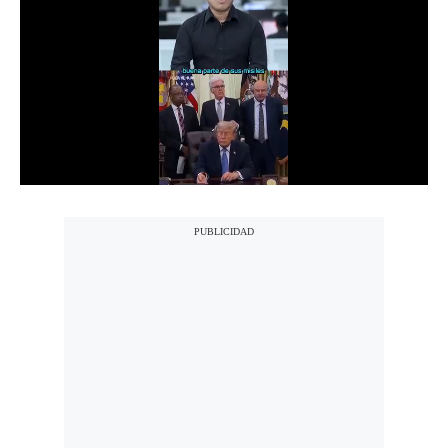
Notas Contratadas
Podcast
Gestión TV
Videos
Fotogalerías
gestion.pe
¿quiénes
Somos?
Términos
Y
Condiciones
Política
De
Privacidad