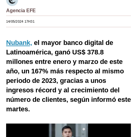
Moda
Agencia EFE
Estilos
14/05/2024 17H31
Mundo
Nubank,
el mayor banco digital de
EEUU
Latinoamérica, ganó US$ 378.8
México
millones entre enero y marzo de este
año, un 167% más respecto al mismo
España
periodo de 2023, gracias a unos
Internacional
ingresos récord y al crecimiento del
Tecnología
número de clientes, según informó este
Club del Suscriptor
martes.
Mix
G de Gestión