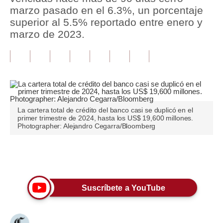
marzo pasado en el 6.3%, un porcentaje
Tu Dinero
superior al 5.5% reportado entre enero y
marzo de 2023.
Finanzas Personales
Inmobiliarias
Plus G
Opinión
La cartera total de crédito del banco casi se duplicó en el
primer trimestre de 2024, hasta los US$ 19,600 millones.
Editorial
Photographer: Alejandro Cegarra/Bloomberg
Pregunta de hoy
Únete a nuestro canal
Blogs
Tendencias
Suscríbete a YouTube
Lujo
Viajes