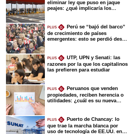
eliminar ley que puso en jaque
peajes: ¿qué implicaría los
usuarios?
Perú se “bajó del barco”
PLUS
G
de crecimiento de países
emergentes: esto se perdió desde
2022
UTP, UPN y Senati: las
PLUS
G
razones por la que los capitalinos
las prefieren para estudiar
Peruanos que venden
PLUS
G
propiedades, reciben herencia o
utilidades: ¿cuál es su nueva
inversión clave?
Puerto de Chancay: lo
PLUS
G
que trae la marcha blanca por
uso de tecnología de EE.UU. en