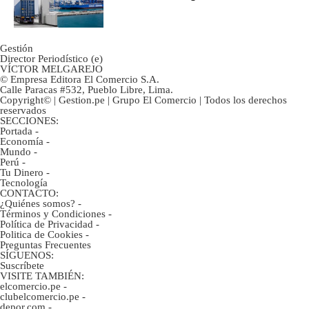
mercancías
Gestión
Director Periodístico (e)
VÍCTOR MELGAREJO
© Empresa Editora El Comercio S.A.
Calle Paracas #532, Pueblo Libre, Lima.
Copyright© | Gestion.pe | Grupo El Comercio | Todos los derechos
reservados
SECCIONES:
Portada
-
Economía
-
Mundo
-
Perú
-
Tu Dinero
-
Tecnología
CONTACTO:
¿Quiénes somos?
-
Términos y Condiciones
-
Política de Privacidad
-
Politica de Cookies
-
Preguntas Frecuentes
SÍGUENOS:
Suscríbete
VISITE TAMBIÉN:
elcomercio.pe
-
clubelcomercio.pe
-
depor.com
-