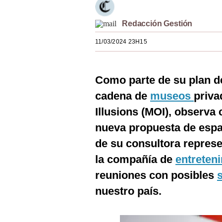
Estilos
Redacción Gestión
Mundo
11/03/2024 23H15
EEUU
México
Como parte de su plan 
España
cadena de
museos
priv
Internacional
Illusions (MOI), observa 
nueva propuesta de esp
Tecnología
de su consultora represe
Club del Suscriptor
la compañía de
entreten
Mix
reuniones con posibles
G de Gestión
nuestro país.
Notas Contratadas