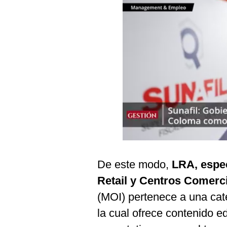
Podcast
Gestión TV
Videos
Fotogalerías
gestion.pe
¿quiénes
Somos?
Términos
De este modo,
LRA, espec
Y
Condiciones
Retail y Centros Comerc
Política
(MOI) pertenece a una ca
De
Privacidad
la cual ofrece contenido e
Politica