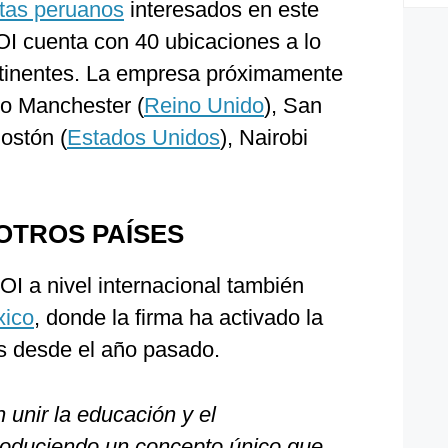
stas peruanos
interesados en este
I cuenta con 40 ubicaciones a lo
ntinentes. La empresa próximamente
o Manchester (
Reino Unido
), San
Bostón (
Estados Unidos
), Nairobi
OTROS PAÍSES
I a nivel internacional también
ico
, donde la firma ha activado la
s desde el año pasado.
 unir la educación y el
troduciendo un concepto único que