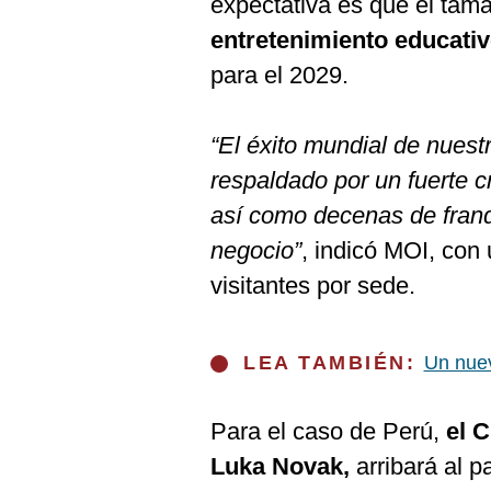
expectativa es que el tam
De
Cookies
entretenimiento educati
Preguntas
para el 2029.
Frecuentes
“El éxito mundial de nuest
respaldado por un fuerte 
así como decenas de fran
negocio”
, indicó MOI, con
visitantes por sede.
LEA TAMBIÉN:
Un nue
Para el caso de Perú,
el 
Luka Novak,
arribará al pa