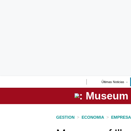
Lo último
Peru Quiosco
Portada
Empresas
Management & Empleo
Economía
Últimas Noticias
Mercados
Perú
Política
GESTION
>
ECONOMIA
>
EMPRESA
Tu Dinero