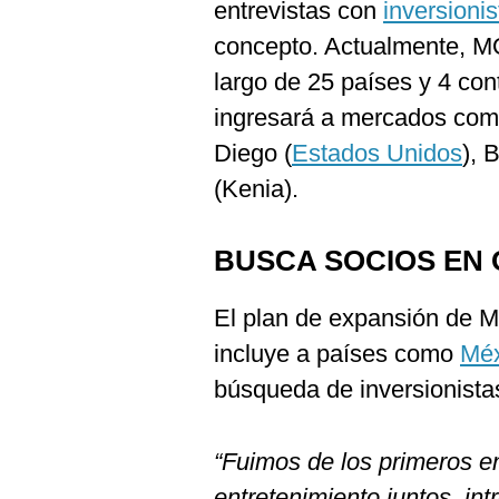
entrevistas con
inversioni
concepto. Actualmente, MO
largo de 25 países y 4 co
ingresará a mercados com
Diego (
Estados Unidos
), 
(Kenia).
BUSCA SOCIOS EN 
El plan de expansión de MO
incluye a países como
Méx
búsqueda de inversionista
“Fuimos de los primeros en
entretenimiento juntos, in