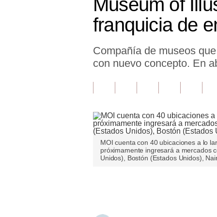
Museum of Illu
Finanzas Personales
franquicia de e
Inmobiliarias
Compañía de museos que o
Plus G
con nuevo concepto. En abr
Opinión
Editorial
Pregunta de hoy
Blogs
MOI cuenta con 40 ubicaciones a lo la
Tendencias
próximamente ingresará a mercados c
Unidos), Bostón (Estados Unidos), Nair
Lujo
Únete a nuestro canal
Viajes
Moda