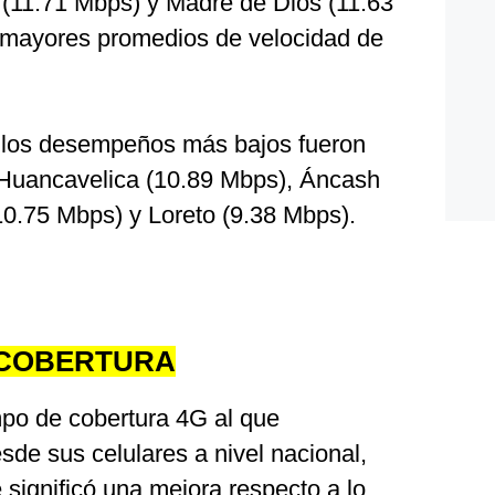
 (11.71 Mbps) y Madre de Dios (11.63
 mayores promedios de velocidad de
n los desempeños más bajos fueron
 Huancavelica (10.89 Mbps), Áncash
0.75 Mbps) y Loreto (9.38 Mbps).
 COBERTURA
empo de cobertura 4G al que
sde sus celulares a nivel nacional,
 significó una mejora respecto a lo