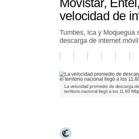
Movistar, Entel
Finanzas Personales
velocidad de in
Inmobiliarias
Tumbes, Ica y Moquegua s
Plus G
descarga de internet móvil 
Opinión
Editorial
Pregunta de hoy
Blogs
La velocidad promedio de descarga de 
territorio nacional llegó a los 11.60 M
Tendencias
Lujo
Únete a nuestro canal
Viajes
Moda