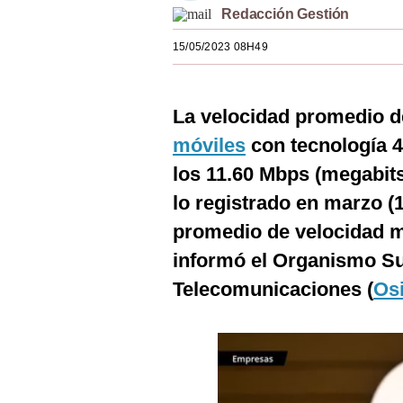
Redacción Gestión
Estilos
15/05/2023 08H49
Mundo
EEUU
La velocidad promedio 
México
móviles
con tecnología 4G
España
los 11.60 Mbps (megabits
Internacional
lo registrado en marzo (
promedio de velocidad má
Tecnología
informó el Organismo Su
Club del Suscriptor
Telecomunicaciones (
Osi
Mix
G de Gestión
Notas Contratadas