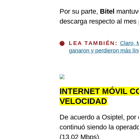
De
Cookies
Por su parte,
Bitel
mantuvo
Preguntas
descarga respecto al mes 
Frecuentes
LEA TAMBIÉN:
Claro, 
ganaron y perdieron más lín
INTERNET MÓVIL 
VELOCIDAD
De acuerdo a Osiptel, por
continuó siendo la operad
(13.02 Mbps).