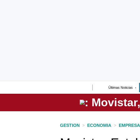
Lo último
Peru Quiosco
Portada
Empresas
Management & Empleo
Economía
Últimas Noticias
Mercados
Perú
Política
GESTION
>
ECONOMIA
>
EMPRESA
Tu Dinero