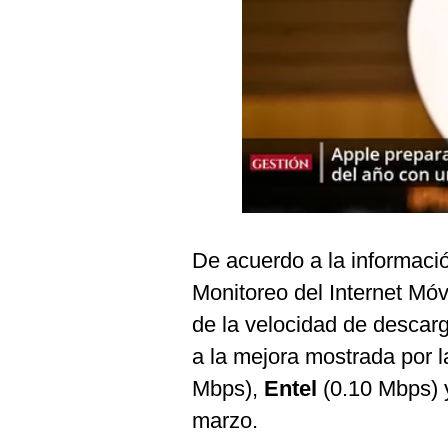
Podcast
Gestión TV
Videos
Fotogalerías
gestion.pe
¿quiénes
De acuerdo a la informaci
Somos?
Monitoreo del Internet Móvi
Términos
de la velocidad de descar
Y
Condiciones
a la mejora mostrada por 
Política
Mbps),
Entel
(0.10 Mbps)
De
Privacidad
marzo.
Politica