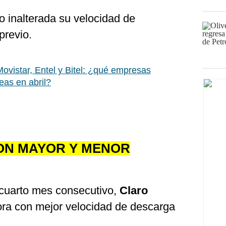
 inalterada su velocidad de
previo.
Movistar, Entel y Bitel: ¿qué empresas
eas en abril?
CON MAYOR Y MENOR
 cuarto mes consecutivo,
Claro
ora con mejor velocidad de descarga