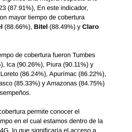
23 (87.91%), En este indicador,
on mayor tiempo de cobertura
l
(88.66%),
Bitel
(88.49%) y
Claro
iempo de cobertura fueron Tumbes
), Ica (90.26%), Piura (90.11%) y
 Loreto (86.24%), Apurímac (86.22%),
Pasco (85.33%) y Amazonas (84.75%)
esempeños.
cobertura permite conocer el
empo en el cual estamos dentro de la
4G, lo que significaría el acceso a