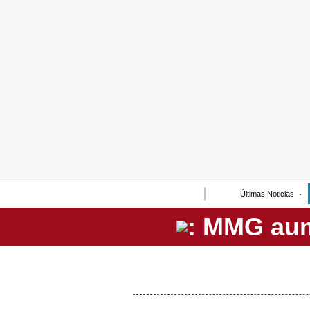
Lo último
Peru Quiosco
Portada
Empresas
Management & Empleo
Economía
Últimas Noticias
Mercados
Perú
Política
Tu Dinero