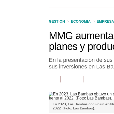
Finanzas Personales
Inmobiliarias
GESTION
>
ECONOMIA
>
EMPRESA
Plus G
MMG aumentará
Opinión
planes y produ
Editorial
Pregunta de hoy
En la presentación de sus
sus inversiones en Las B
Blogs
Tendencias
Lujo
Viajes
En 2023, Las Bambas obtuvo un ebitd
2022. (Foto: Las Bambas).
Moda