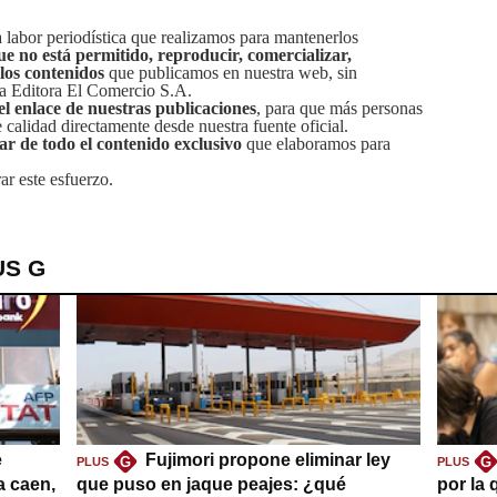
labor periodística que realizamos para mantenerlos
ue no está permitido, reproducir, comercializar,
 los contenidos
que publicamos en nuestra web, sin
sa Editora El Comercio S.A.
el enlace de nuestras publicaciones
, para que más personas
calidad directamente desde nuestra fuente oficial.
tar de todo el contenido exclusivo
que elaboramos para
ar este esfuerzo.
US G
e
Fujimori propone eliminar ley
G
G
PLUS
PLUS
a caen,
que puso en jaque peajes: ¿qué
por la 