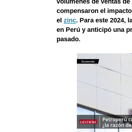
volúmenes de ventas de
Podcast
compensaron el impacto
Gestión TV
el
zinc
. Para este 2024,
Videos
en Perú y anticipó una p
pasado.
Fotogalerías
gestion.pe
¿quiénes
Somos?
Términos
Y
Condiciones
Política
De
Privacidad
Politica