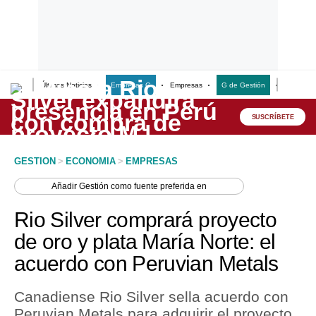
Últimas Noticias
Empresas G
Empresas
G de Gestión
Finanzas
Lo último
Peru Quiosco
SUSCRÍBETE
Portada
GESTION
>
ECONOMIA
>
EMPRESAS
Empresas
Añadir
Gestión
como fuente preferida en
Management & Empleo
Rio Silver comprará proyecto
Economía
de oro y plata María Norte: el
acuerdo con Peruvian Metals
Mercados
Perú
Canadiense Rio Silver sella acuerdo con
Peruvian Metals para adquirir el proyecto
Política