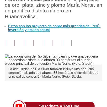
de oro, plata, zinc y plomo María Norte, en
Tu Dinero
un prolífico distrito minero en
Huancavelica.
Finanzas Personales
Estos son los proyecto de cobre más grandes del Perú:
Inmobiliarias
inversión y estado actual
Plus G
Opinión
Editorial
Pregunta de hoy
La adquisición de Rio Silver también incluye una pequeña
concesión aislada que abarca 33 hectáreas al sur del bloque
Blogs
principal de concesión María Norte. (Foto: Stock).
Tendencias
Únete a nuestro canal
Lujo
Viajes
Suscríbete a YouTube