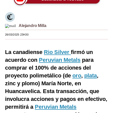
Moda
Estilos
Alejandro Milla
Mundo
26/03/2025 23H30
EEUU
México
La canadiense
Rio Silver
firmó un
España
acuerdo con
Peruvian Metals
para
comprar el 100% de acciones del
Internacional
proyecto polimetálico (de
oro
,
plata
,
Tecnología
zinc y plomo) María Norte, en
Club del Suscriptor
Huancavelica. Esta transacción, que
involucra acciones y pagos en efectivo,
Mix
permitirá a
Peruvian Metals
G de Gestión