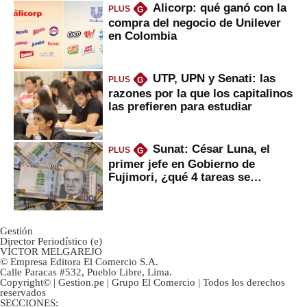
Alicorp: qué ganó con la
PLUS
G
compra del negocio de Unilever
en Colombia
UTP, UPN y Senati: las
PLUS
G
razones por la que los capitalinos
las prefieren para estudiar
Sunat: César Luna, el
PLUS
G
primer jefe en Gobierno de
Fujimori, ¿qué 4 tareas se
marcan urgentes?
Gestión
Director Periodístico (e)
VÍCTOR MELGAREJO
© Empresa Editora El Comercio S.A.
Calle Paracas #532, Pueblo Libre, Lima.
Copyright© | Gestion.pe | Grupo El Comercio | Todos los derechos
reservados
SECCIONES: