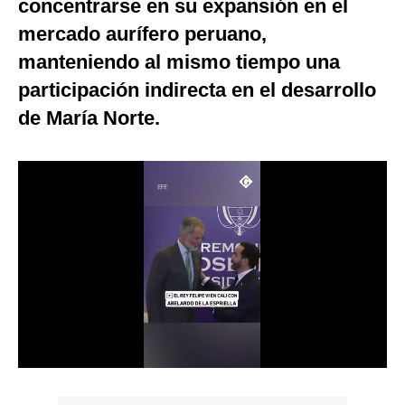
concentrarse en su expansión en el
Notas Contratadas
mercado aurífero peruano,
Podcast
manteniendo al mismo tiempo una
participación indirecta en el desarrollo
Gestión TV
de María Norte.
Videos
Fotogalerías
gestion.pe
¿quiénes
Somos?
Términos
Y
Condiciones
Política
De
Privacidad