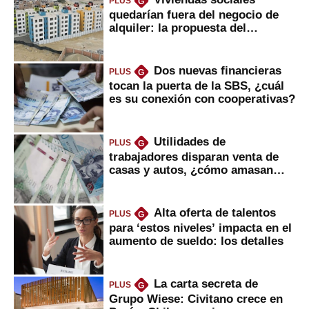
PLUS
G
quedarían fuera del negocio de
alquiler: la propuesta del
gobierno
Dos nuevas financieras
PLUS
G
tocan la puerta de la SBS, ¿cuál
es su conexión con cooperativas?
Utilidades de
PLUS
G
trabajadores disparan venta de
casas y autos, ¿cómo amasan
tanta liquidez?
Alta oferta de talentos
PLUS
G
para ‘estos niveles’ impacta en el
aumento de sueldo: los detalles
La carta secreta de
PLUS
G
Grupo Wiese: Civitano crece en