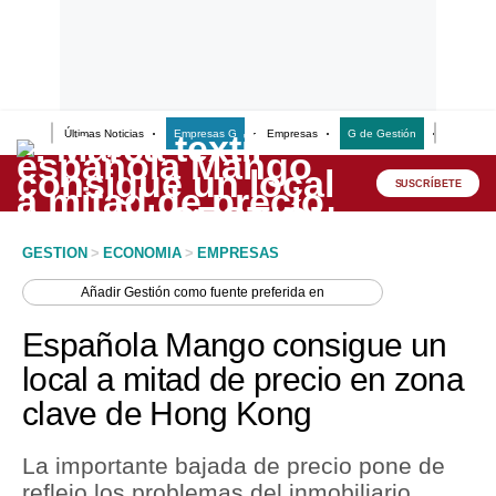
Últimas Noticias
Empresas G
Empresas
G de Gestión
Finanzas
Lo último
Peru Quiosco
SUSCRÍBETE
Portada
GESTION
>
ECONOMIA
>
EMPRESAS
Empresas
Añadir
Gestión
como fuente preferida en
Management & Empleo
Española Mango consigue un
Economía
local a mitad de precio en zona
clave de Hong Kong
Mercados
Perú
La importante bajada de precio pone de
reflejo los problemas del inmobiliario
Política