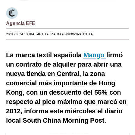
Moda
Estilos
Agencia EFE
Mundo
28/08/2024 13H04
- ACTUALIZADO A 28/08/2024 13H14
EEUU
La marca textil española
Mango
firmó
México
un contrato de alquiler para abrir una
España
nueva tienda en Central, la zona
Internacional
comercial más importante de Hong
Kong, con un descuento del 55% con
Tecnología
respecto al pico máximo que marcó en
Club del Suscriptor
2012, informa este miércoles el diario
Mix
local South China Morning Post.
G de Gestión