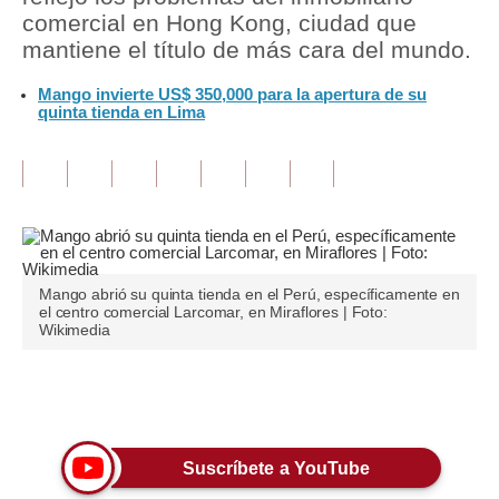
comercial en Hong Kong, ciudad que
Tu Dinero
mantiene el título de más cara del mundo.
Finanzas Personales
Mango invierte US$ 350,000 para la apertura de su
quinta tienda en Lima
Inmobiliarias
Plus G
Opinión
Editorial
Mango abrió su quinta tienda en el Perú, específicamente en
Pregunta de hoy
el centro comercial Larcomar, en Miraflores | Foto:
Wikimedia
Blogs
Tendencias
Únete a nuestro canal
Lujo
Suscríbete a YouTube
Viajes