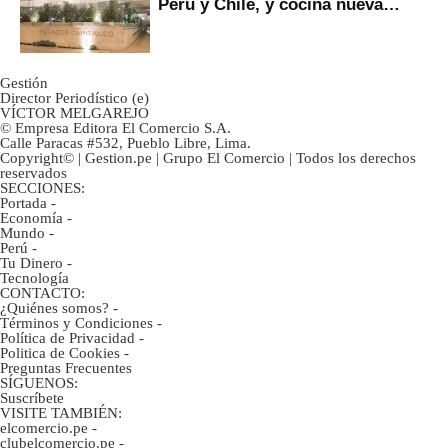
Perú y Chile, y cocina nueva
marca
Gestión
Director Periodístico (e)
VÍCTOR MELGAREJO
© Empresa Editora El Comercio S.A.
Calle Paracas #532, Pueblo Libre, Lima.
Copyright© | Gestion.pe | Grupo El Comercio | Todos los derechos
reservados
SECCIONES:
Portada
-
Economía
-
Mundo
-
Perú
-
Tu Dinero
-
Tecnología
CONTACTO:
¿Quiénes somos?
-
Términos y Condiciones
-
Política de Privacidad
-
Politica de Cookies
-
Preguntas Frecuentes
SÍGUENOS:
Suscríbete
VISITE TAMBIÉN:
elcomercio.pe
-
clubelcomercio.pe
-