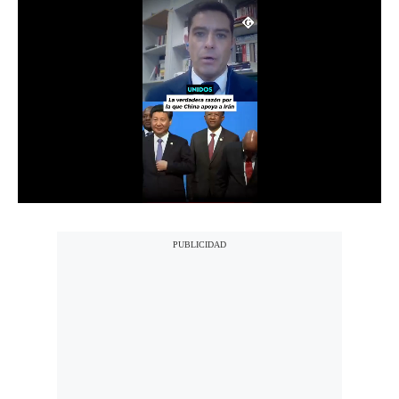
Notas Contratadas
Podcast
Gestión TV
Videos
Fotogalerías
gestion.pe
¿quiénes
Somos?
Términos
Y
Condiciones
Política
De
Privacidad