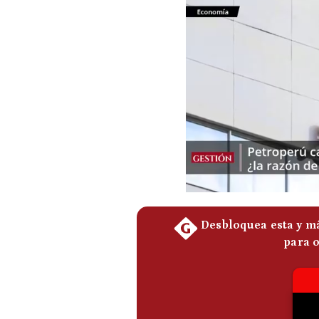
Podcast
Gestión TV
Videos
Fotogalerías
gestion.pe
¿quiénes
Somos?
Términos
Y
Condiciones
Política
De
Privacidad
Politica