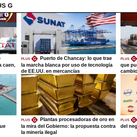
US G
e
Puerto de Chancay: lo que trae
G
G
PLUS
PLUS
a caen,
la marcha blanca por uso de tecnología
que pu
de EE.UU. en mercancías
cambio
Plantas procesadoras de oro en
G
G
PLUS
PLUS
que
la mira del Gobierno: la propuesta contra
del ne
la minería ilegal