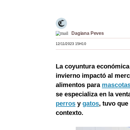
Únete a nuestro canal
Estilos
Mundo
EEUU
Dagiana Peves
México
12/11/2023 15H10
España
Internacional
La coyuntura económica 
invierno impactó al mer
Tecnología
alimentos para
mascota
Club del Suscriptor
se especializa en la ve
Mix
perros
y
gatos
, tuvo que
G de Gestión
contexto.
Notas Contratadas