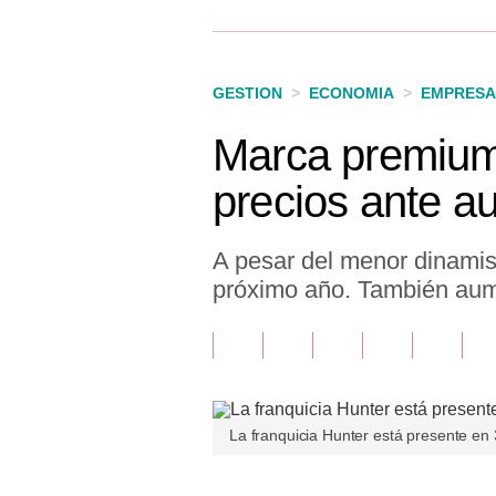
Finanzas Personales
Inmobiliarias
GESTION
>
ECONOMIA
>
EMPRESA
Plus G
Marca premium
Opinión
precios ante a
Editorial
Pregunta de hoy
A pesar del menor dinamism
próximo año. También aume
Blogs
Tendencias
Lujo
Viajes
La franquicia Hunter está presente en 
Moda