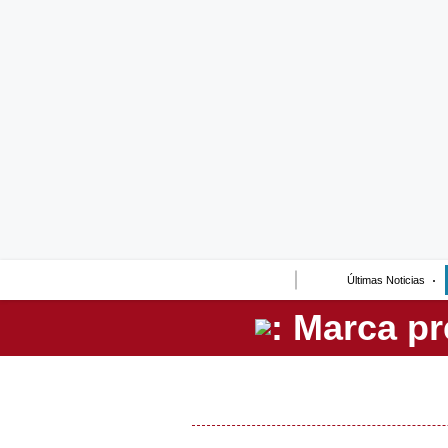
Lo último
Peru Quiosco
Portada
Empresas
Management & Empleo
Economía
Últimas Noticias
Mercados
Perú
Política
Tu Dinero