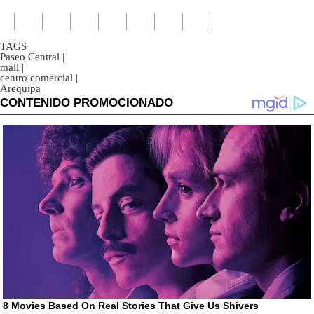
TAGS
Paseo Central
|
mall
|
centro comercial
|
Arequipa