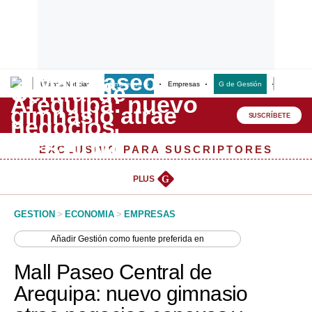
Últimas Noticias
Empresas G
Empresas
G de Gestión
Finanzas
Lo último
Peru Quiosco
SUSCRÍBETE
Portada
EXCLUSIVO PARA SUSCRIPTORES
Empresas
PLUS
G
Management & Empleo
GESTION
>
ECONOMIA
>
EMPRESAS
Economía
Añadir
Gestión
como fuente preferida en
Mercados
Mall Paseo Central de
Perú
Arequipa: nuevo gimnasio
Política