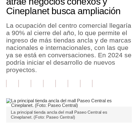
atrae negocios conexos y
Cineplanet busca ampliación
Tu Dinero
Finanzas Personales
La ocupación del centro comercial llegaría
a 90% al cierre del año, lo que permite el
Inmobiliarias
ingreso de más tiendas ancla y de marcas
nacionales e internacionales, con las que
Plus G
ya se está en conversaciones. En 2024 se
Opinión
podría iniciar el desarrollo de nuevos
proyectos.
Editorial
Pregunta de hoy
Blogs
Tendencias
La principal tienda ancla del mall Paseo Central es
Cineplanet. (Foto: Paseo Central)
Lujo
Viajes
Únete a nuestro canal