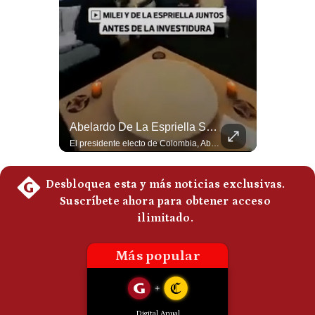
Politica
De
Cookies
Preguntas
Frecuentes
Abelardo De La Espriella Juramenta Como Nuevo Presidente | Gestión Mundo
Abelardo De La Espriella Se Reúne Con Javier Milei En Cali | Gestión Mundo
Momento histórico en Colombia: Abelardo de la Espriella prestó juramento y recibió la banda presidencial en la Arena USC de Cali, convirtiéndose oficialmente en el nuevo Presidente de la República para el periodo 2026-2030. Por primera vez en la historia reciente del país, la investidura presidencial se celebró fuera de Bogotá. ¿Qué opinas del inicio de este nuevo mandato constitucional? #DeLaEspriella #Colombia #PosesionPresidencial #Cali #Shorts 👉 Suscríbete y activa la campana para no perderte nuestro análisis diario. 🌎 Síguenos en nuestras redes sociales: 📌 Web oficial: https://gestion.pe/mundo/ 📌 LinkedIn: http://bit.ly/3HYIET0 📌 X (Twitter): http://bit.ly/4noZtX9 📌 TikTok: http://bit.ly/4evB6TO
El presidente electo de Colombia, Abelardo de la Espriella, sostuvo una reunión bilateral en Cali con el mandatario argentino Javier Milei. El encuentro se dio pocas horas antes de la ceremonia de investidura presidencial para el periodo 2026-2030, marcando el inicio de una nueva alianza estratégica regional. #DeLaEspriella #JavierMilei #Colombia #Argentina #PoliticaLatina #Shorts 👉 Suscríbete y activa la campana para no perderte nuestro análisis diario. 🌎 Síguenos en nuestras redes sociales: 📌 Web oficial: https://gestion.pe/mundo/ 📌 LinkedIn: http://bit.ly/3HYIET0 📌 X (Twitter): http://bit.ly/4noZtX9 📌 TikTok: http://bit.ly/4evB6TO