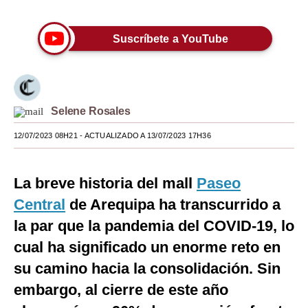
Moda
Suscríbete a YouTube
Estilos
Mundo
EEUU
Selene Rosales
México
12/07/2023 08H21
- ACTUALIZADO A 13/07/2023 17H36
España
La breve historia del mall
Paseo
Internacional
Central
de Arequipa ha transcurrido a
Tecnología
la par que la pandemia del COVID-19, lo
Club del Suscriptor
cual ha significado un enorme reto en
su camino hacia la consolidación. Sin
Mix
embargo, al cierre de este año
G de Gestión