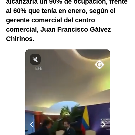
alcanzaría un 90% de ocupación, frente
Notas Contratadas
al 60% que tenía en enero, según el
Podcast
gerente comercial del centro
comercial, Juan Francisco Gálvez
Gestión TV
Chirinos.
Videos
Fotogalerías
gestion.pe
¿quiénes
Somos?
Términos
Y
Condiciones
Política
De
Privacidad