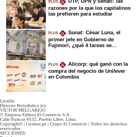
UTP, UPN y Senati: las
PLUS
G
razones por la que los capitalinos
las prefieren para estudiar
Sunat: César Luna, el
PLUS
G
primer jefe en Gobierno de
Fujimori, ¿qué 4 tareas se
marcan urgentes?
Alicorp: qué ganó con la
PLUS
G
compra del negocio de Unilever
en Colombia
Gestión
Director Periodístico (e)
VÍCTOR MELGAREJO
© Empresa Editora El Comercio S.A.
Calle Paracas #532, Pueblo Libre, Lima.
Copyright© | Gestion.pe | Grupo El Comercio | Todos los derechos
reservados
SECCIONES: