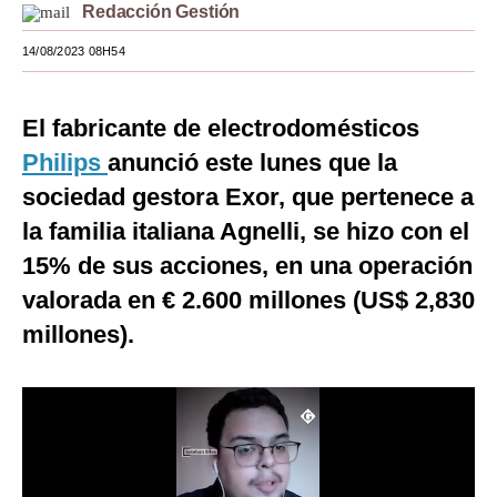
Redacción Gestión
Moda
14/08/2023 08H54
Estilos
Mundo
El fabricante de electrodomésticos
Philips
anunció este lunes que la
EEUU
sociedad gestora Exor, que pertenece a
México
la familia italiana Agnelli, se hizo con el
España
15% de sus acciones, en una operación
valorada en € 2.600 millones (US$ 2,830
Internacional
millones).
Tecnología
Club del Suscriptor
Mix
G de Gestión