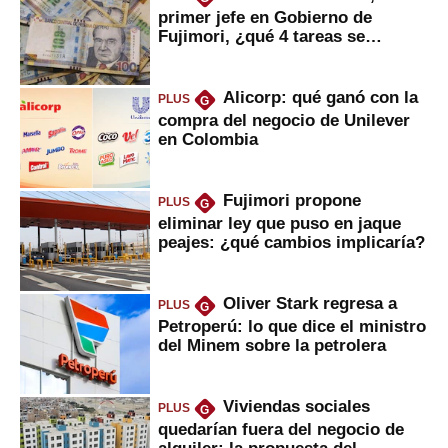
primer jefe en Gobierno de
Fujimori, ¿qué 4 tareas se
marcan urgentes?
Alicorp: qué ganó con la
PLUS
G
compra del negocio de Unilever
en Colombia
Fujimori propone
PLUS
G
eliminar ley que puso en jaque
peajes: ¿qué cambios implicaría?
Oliver Stark regresa a
PLUS
G
Petroperú: lo que dice el ministro
del Minem sobre la petrolera
Viviendas sociales
PLUS
G
quedarían fuera del negocio de
alquiler: la propuesta del