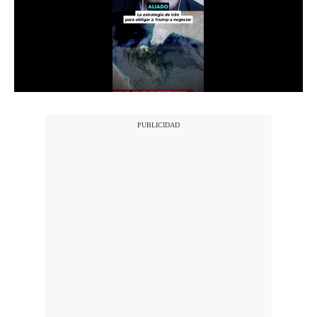
Notas Contratadas
Podcast
Gestión TV
Videos
Fotogalerías
gestion.pe
¿quiénes
Somos?
Términos
Y
Condiciones
Política
De
Privacidad