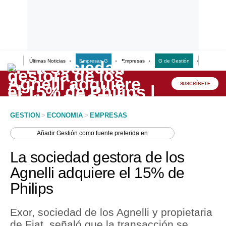
Últimas Noticias
Empresas G
Empresas
G de Gestión
Finanzas
Lo último
Peru Quiosco
SUSCRÍBETE
Portada
GESTION
>
ECONOMIA
>
EMPRESAS
Empresas
Añadir
Gestión
como fuente preferida en
Management & Empleo
La sociedad gestora de los
Economía
Agnelli adquiere el 15% de
Philips
Mercados
Perú
Exor, sociedad de los Agnelli y propietaria
de Fiat, señaló que la transacción se
Política