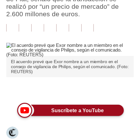
realizó por “un precio de mercado” de
Tu Dinero
2.600 millones de euros.
Finanzas Personales
Inmobiliarias
Plus G
Opinión
El acuerdo prevé que Exor nombre a un miembro en el
consejo de vigilancia de Philips, según el comunicado. (Foto:
REUTERS)
Editorial
Pregunta de hoy
Únete a nuestro canal
Blogs
Suscríbete a YouTube
Tendencias
Lujo
Viajes