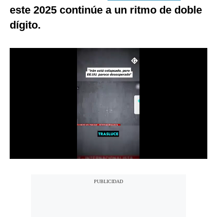
este 2025 continúe a un ritmo de doble
Notas Contratadas
dígito.
Podcast
Gestión TV
Videos
Fotogalerías
gestion.pe
¿quiénes
Somos?
Términos
Y
Condiciones
Política
De
Privacidad