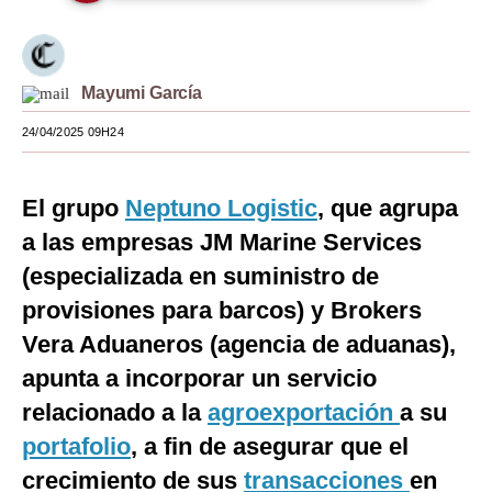
Moda
Estilos
Mayumi García
Mundo
24/04/2025 09H24
EEUU
El grupo
Neptuno Logistic
, que agrupa
México
a las empresas JM Marine Services
España
(especializada en suministro de
Internacional
provisiones para barcos) y Brokers
Vera Aduaneros (agencia de aduanas),
Tecnología
apunta a incorporar un servicio
Club del Suscriptor
relacionado a la
agroexportación
a su
Mix
portafolio
, a fin de asegurar que el
G de Gestión
crecimiento de sus
transacciones
en