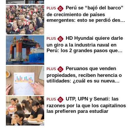
Perú se “bajó del barco”
PLUS
G
de crecimiento de países
emergentes: esto se perdió desde
2022
HD Hyundai quiere darle
PLUS
G
un giro a la industria naval en
Perú: los 2 grandes pasos que
daría
Peruanos que venden
PLUS
G
propiedades, reciben herencia o
utilidades: ¿cuál es su nueva
inversión clave?
UTP, UPN y Senati: las
PLUS
G
razones por la que los capitalinos
las prefieren para estudiar