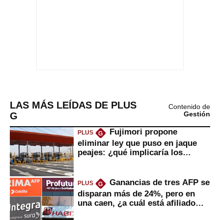
LAS MÁS LEÍDAS DE PLUS
Contenido de
G
Gestión
Fujimori propone
PLUS
G
eliminar ley que puso en jaque
peajes: ¿qué implicaría los
usuarios?
Ganancias de tres AFP se
PLUS
G
disparan más de 24%, pero en
una caen, ¿a cuál está afiliado
usted?