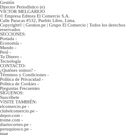
Gestión
Director Periodístico (e)
VÍCTOR MELGAREJO
© Empresa Editora El Comercio S.A.
Calle Paracas #532, Pueblo Libre, Lima.
Copyright© | Gestion.pe | Grupo El Comercio | Todos los derechos
reservados
SECCIONES:
Portada
-
Economía
-
Mundo
-
Perú
-
Tu Dinero
-
Tecnología
CONTACTO:
¿Quiénes somos?
-
Términos y Condiciones
-
Política de Privacidad
-
Politica de Cookies
-
Preguntas Frecuentes
SÍGUENOS:
Suscríbete
VISITE TAMBIÉN:
elcomercio.pe
-
clubelcomercio.pe
-
depor.com
-
trome.com
-
diariocorreo.pe
-
peruquiosco.pe
-
mag