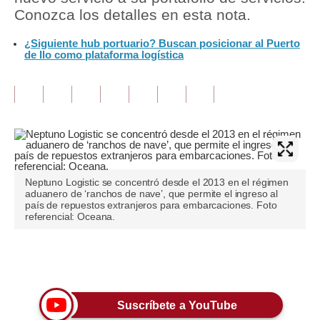
Conozca los detalles en esta nota.
Tu Dinero
¿Siguiente hub portuario? Buscan posicionar al Puerto
de Ilo como plataforma logística
Finanzas Personales
Inmobiliarias
Plus G
Opinión
Editorial
Neptuno Logistic se concentró desde el 2013 en el régimen
aduanero de ‘ranchos de nave’, que permite el ingreso al
Pregunta de hoy
país de repuestos extranjeros para embarcaciones. Foto
referencial: Oceana.
Blogs
Tendencias
Únete a nuestro canal
Lujo
Suscríbete a YouTube
Viajes