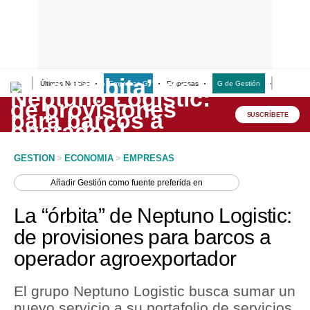
Últimas Noticias
Empresas G
Empresas
G de Gestión
Finanzas
Lo último
Peru Quiosco
SUSCRÍBETE
Portada
GESTION
>
ECONOMIA
>
EMPRESAS
Empresas
Añadir
Gestión
como fuente preferida en
Management & Empleo
La “órbita” de Neptuno Logistic:
Economía
de provisiones para barcos a
operador agroexportador
Mercados
Perú
El grupo Neptuno Logistic busca sumar un
nuevo servicio a su portafolio de servicios.
Política