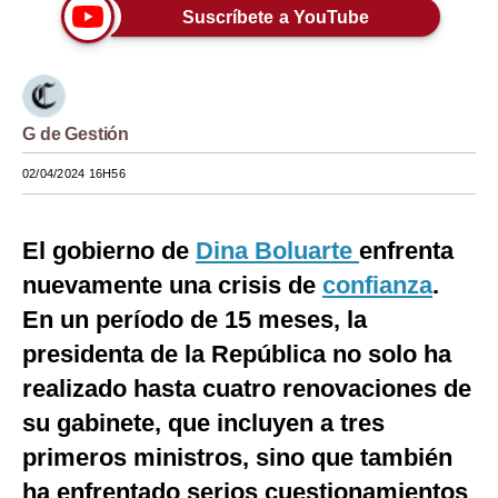
Suscríbete a YouTube
Moda
Estilos
Mundo
G de Gestión
EEUU
02/04/2024 16H56
México
El gobierno de
Dina Boluarte
enfrenta
España
nuevamente una crisis de
confianza
.
Internacional
En un período de 15 meses, la
Tecnología
presidenta de la República no solo ha
realizado hasta cuatro renovaciones de
Club del Suscriptor
su gabinete, que incluyen a tres
Mix
primeros ministros, sino que también
G de Gestión
ha enfrentado serios cuestionamientos