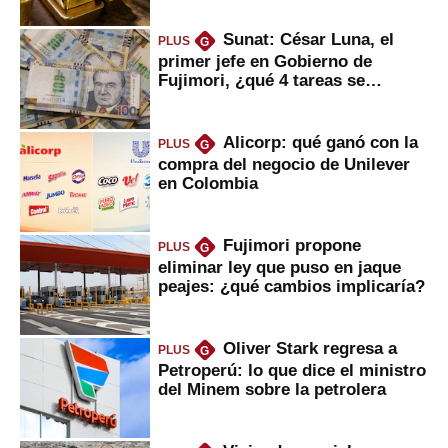
Sunat: César Luna, el
PLUS
G
primer jefe en Gobierno de
Fujimori, ¿qué 4 tareas se
marcan urgentes?
Alicorp: qué ganó con la
PLUS
G
compra del negocio de Unilever
en Colombia
Fujimori propone
PLUS
G
eliminar ley que puso en jaque
peajes: ¿qué cambios implicaría?
Oliver Stark regresa a
PLUS
G
Petroperú: lo que dice el ministro
del Minem sobre la petrolera