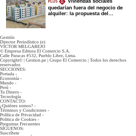
Viviendas sociales
PLUS
G
quedarían fuera del negocio de
alquiler: la propuesta del
gobierno
Gestión
Director Periodístico (e)
VÍCTOR MELGAREJO
© Empresa Editora El Comercio S.A.
Calle Paracas #532, Pueblo Libre, Lima.
Copyright© | Gestion.pe | Grupo El Comercio | Todos los derechos
reservados
SECCIONES:
Portada
-
Economía
-
Mundo
-
Perú
-
Tu Dinero
-
Tecnología
CONTACTO:
¿Quiénes somos?
-
Términos y Condiciones
-
Política de Privacidad
-
Politica de Cookies
-
Preguntas Frecuentes
SÍGUENOS:
Suscríbete