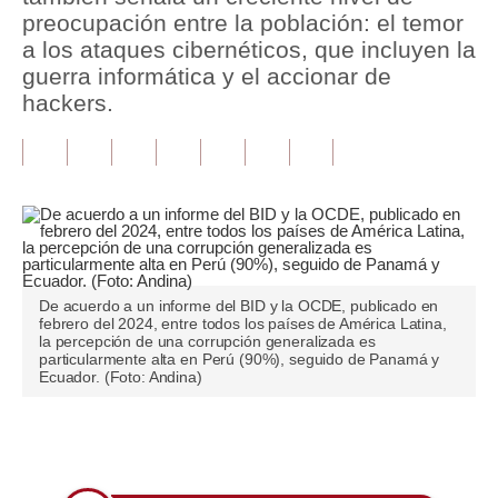
preocupación entre la población: el temor
Tu Dinero
a los ataques cibernéticos, que incluyen la
guerra informática y el accionar de
Finanzas Personales
hackers.
Inmobiliarias
Plus G
Opinión
Editorial
De acuerdo a un informe del BID y la OCDE, publicado en
Pregunta de hoy
febrero del 2024, entre todos los países de América Latina,
la percepción de una corrupción generalizada es
Blogs
particularmente alta en Perú (90%), seguido de Panamá y
Ecuador. (Foto: Andina)
Tendencias
Lujo
Únete a nuestro canal
Viajes