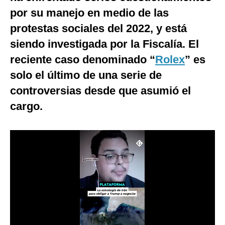
por su manejo en medio de las
Notas Contratadas
protestas sociales del 2022, y está
Podcast
siendo investigada por la Fiscalía. El
Gestión TV
reciente caso denominado “
Rolex
” es
Videos
solo el último de una serie de
controversias desde que asumió el
Fotogalerías
cargo.
gestion.pe
¿quiénes
Somos?
Términos
Y
Condiciones
Política
De
Privacidad