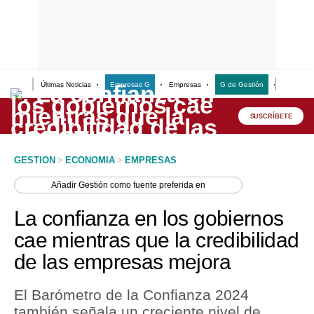
Últimas Noticias
Empresas G
Empresas
G de Gestión
Finanzas
Lo último
Peru Quiosco
SUSCRÍBETE
Portada
GESTION
>
ECONOMIA
>
EMPRESAS
Empresas
Añadir
Gestión
como fuente preferida en
Management & Empleo
La confianza en los gobiernos
Economía
cae mientras que la credibilidad
de las empresas mejora
Mercados
Perú
El Barómetro de la Confianza 2024
también señala un creciente nivel de
Política