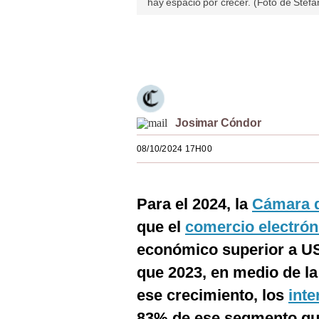
hay espacio por crecer. (Foto de Stefa
Estilos
Mundo
Únete a nuestro canal
EEUU
México
Josimar Cóndor
España
08/10/2024 17H00
Internacional
Tecnología
Para el 2024, la
Cámara d
Club del Suscriptor
que el
comercio electrón
Mix
económico superior a U
que 2023, en medio de la
G de Gestión
ese crecimiento, los
int
Notas Contratadas
83% de ese segmento que