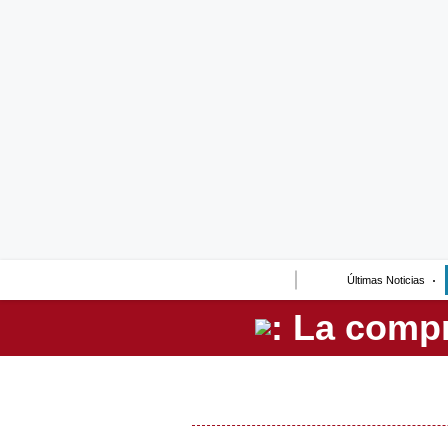
Lo último
Peru Quiosco
Portada
Empresas
Management & Empleo
Economía
Últimas Noticias
Mercados
Perú
Política
Tu Dinero