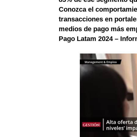
Podcast
Conozca el comportamien
Gestión TV
transacciones en portale
medios de pago más emp
Videos
Pago Latam 2024 – Info
Fotogalerías
gestion.pe
¿quiénes
Somos?
Términos
Y
Condiciones
Política
De
Privacidad
Politica