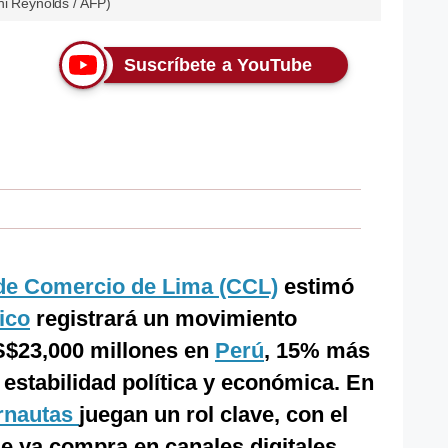
ni Reynolds / AFP)
Suscríbete a YouTube
e Comercio de Lima (CCL)
estimó
ico
registrará un movimiento
S$23,000 millones en
Perú
, 15% más
 estabilidad política y económica. En
ernautas
juegan un rol clave, con el
 ya compra en canales digitales.