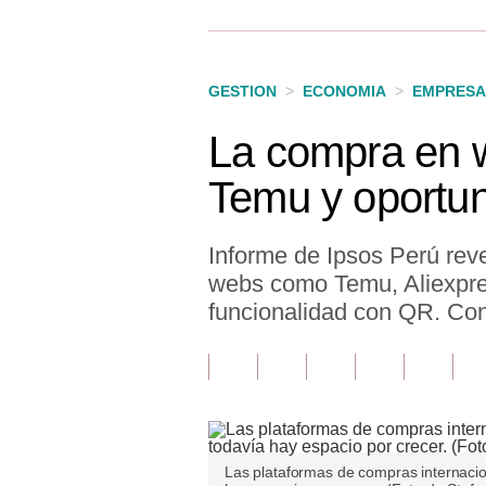
Finanzas Personales
Inmobiliarias
GESTION
>
ECONOMIA
>
EMPRESA
Plus G
La compra en w
Opinión
Temu y oportu
Editorial
Pregunta de hoy
Informe de Ipsos Perú rev
webs como Temu, Aliexpres
Blogs
funcionalidad con QR. Con
Tendencias
Lujo
Viajes
Moda
Las plataformas de compras internaci