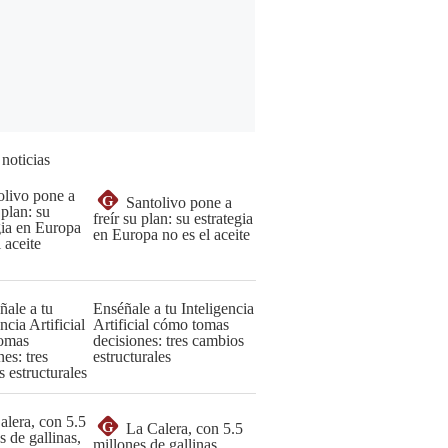
 noticias
G
Santolivo pone a
freír su plan: su estrategia
en Europa no es el aceite
Enséñale a tu Inteligencia
Artificial cómo tomas
decisiones: tres cambios
estructurales
G
La Calera, con 5.5
millones de gallinas,