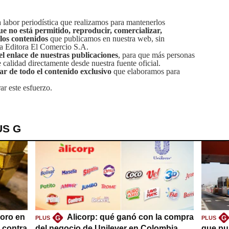
labor periodística que realizamos para mantenerlos
ue no está permitido, reproducir, comercializar,
 los contenidos
que publicamos en nuestra web, sin
sa Editora El Comercio S.A.
el enlace de nuestras publicaciones
, para que más personas
calidad directamente desde nuestra fuente oficial.
tar de todo el contenido exclusivo
que elaboramos para
ar este esfuerzo.
US G
oro en
Alicorp: qué ganó con la compra
G
G
PLUS
PLUS
a contra
del negocio de Unilever en Colombia
que pu