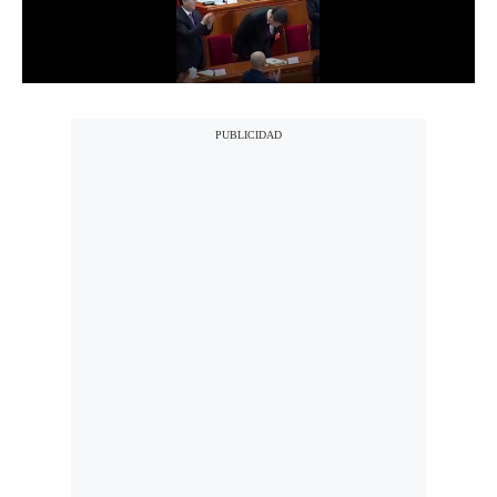
Notas Contratadas
Podcast
Gestión TV
Videos
Fotogalerías
gestion.pe
¿quiénes
Somos?
Términos
Y
Condiciones
Política
De
Privacidad