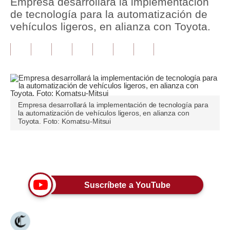
Empresa desarrollará la implementación
de tecnología para la automatización de
Tu Dinero
vehículos ligeros, en alianza con Toyota.
Finanzas Personales
Inmobiliarias
Plus G
Opinión
Empresa desarrollará la implementación de tecnología para
la automatización de vehículos ligeros, en alianza con
Toyota. Foto: Komatsu-Mitsui
Editorial
Pregunta de hoy
Únete a nuestro canal
Blogs
Tendencias
Suscríbete a YouTube
Lujo
Viajes