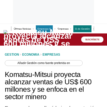
Últimas Noticias
Empresas G
Empresas
G de Gestión
Finanzas
Lo último
Peru Quiosco
SUSCRÍBETE
Portada
GESTION
>
ECONOMIA
>
EMPRESAS
Empresas
Añadir
Gestión
como fuente preferida en
Management & Empleo
Komatsu-Mitsui proyecta
Economía
alcanzar ventas de US$ 600
millones y se enfoca en el
Mercados
sector minero
Perú
Política