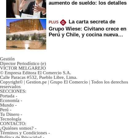
aumento de sueldo: los detalles
La carta secreta de
PLUS
G
Grupo Wiese: Civitano crece en
Perú y Chile, y cocina nueva
marca
Gestión
Director Periodístico (e)
VÍCTOR MELGAREJO
© Empresa Editora El Comercio S.A.
Calle Paracas #532, Pueblo Libre, Lima.
Copyright© | Gestion.pe | Grupo El Comercio | Todos los derechos
reservados
SECCIONES:
Portada
-
Economía
-
Mundo
-
Perú
-
Tu Dinero
-
Tecnología
CONTACTO:
¿Quiénes somos?
-
Términos y Condiciones
-
Política de Privacidad
-