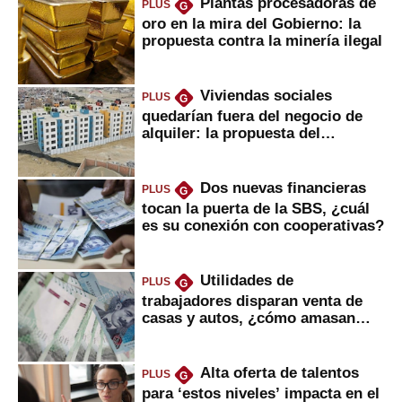
Plantas procesadoras de
PLUS
G
oro en la mira del Gobierno: la
propuesta contra la minería ilegal
Viviendas sociales
PLUS
G
quedarían fuera del negocio de
alquiler: la propuesta del
gobierno
Dos nuevas financieras
PLUS
G
tocan la puerta de la SBS, ¿cuál
es su conexión con cooperativas?
Utilidades de
PLUS
G
trabajadores disparan venta de
casas y autos, ¿cómo amasan
tanta liquidez?
Alta oferta de talentos
PLUS
G
para ‘estos niveles’ impacta en el