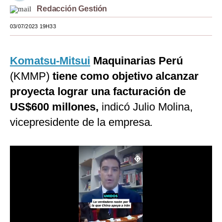
Redacción Gestión
Moda
03/07/2023 19H33
Estilos
Mundo
Komatsu-Mitsui
Maquinarias Perú
(KMMP)
EEUU
tiene como objetivo alcanzar
proyecta lograr una facturación de
México
US$600 millones,
indicó Julio Molina,
España
vicepresidente de la empresa
.
Internacional
Tecnología
Club del Suscriptor
Mix
G de Gestión