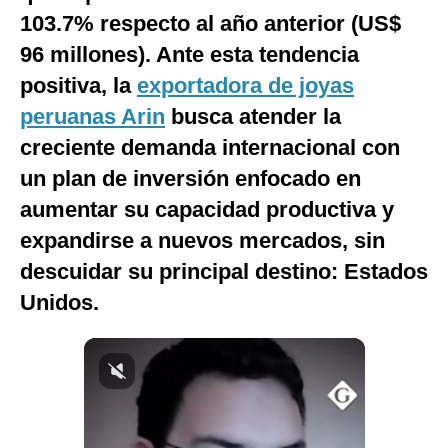
103.7% respecto al año anterior (US$
Notas Contratadas
96 millones). Ante esta tendencia
Podcast
positiva, la
exportadora de joyas
Gestión TV
peruanas Arin
busca atender la
Videos
creciente demanda internacional con
un plan de inversión enfocado en
Fotogalerías
aumentar su capacidad productiva y
expandirse a nuevos mercados, sin
descuidar su principal destino: Estados
gestion.pe
Unidos.
¿quiénes
Somos?
Términos
Y
Condiciones
Política
De
Privacidad