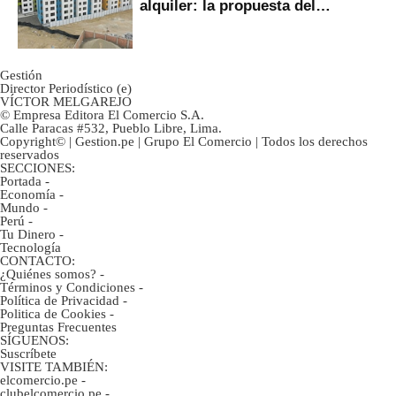
alquiler: la propuesta del
gobierno
Gestión
Director Periodístico (e)
VÍCTOR MELGAREJO
© Empresa Editora El Comercio S.A.
Calle Paracas #532, Pueblo Libre, Lima.
Copyright© | Gestion.pe | Grupo El Comercio | Todos los derechos
reservados
SECCIONES:
Portada
-
Economía
-
Mundo
-
Perú
-
Tu Dinero
-
Tecnología
CONTACTO:
¿Quiénes somos?
-
Términos y Condiciones
-
Política de Privacidad
-
Politica de Cookies
-
Preguntas Frecuentes
SÍGUENOS:
Suscríbete
VISITE TAMBIÉN:
elcomercio.pe
-
clubelcomercio.pe
-