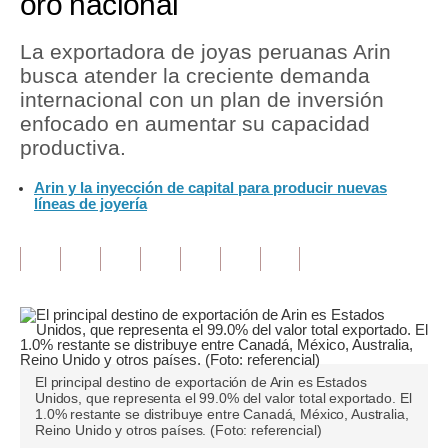
oro nacional
Tu Dinero
La exportadora de joyas peruanas Arin
busca atender la creciente demanda
Finanzas Personales
internacional con un plan de inversión
Inmobiliarias
enfocado en aumentar su capacidad
productiva.
Plus G
Arin y la inyección de capital para producir nuevas
Opinión
líneas de joyería
Editorial
Pregunta de hoy
Blogs
Tendencias
El principal destino de exportación de Arin es Estados
Lujo
Unidos, que representa el 99.0% del valor total exportado. El
1.0% restante se distribuye entre Canadá, México, Australia,
Reino Unido y otros países. (Foto: referencial)
Viajes