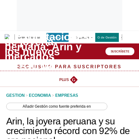
Últimas Noticias
Empresas G
Empresas
G de Gestión
Finanzas
Lo último
Peru Quiosco
SUSCRÍBETE
Portada
EXCLUSIVO PARA SUSCRIPTORES
Empresas
PLUS
G
Management & Empleo
GESTION
>
ECONOMIA
>
EMPRESAS
Economía
Añadir
Gestión
como fuente preferida en
Mercados
Arin, la joyera peruana y su
Perú
crecimiento récord con 92% de
Política