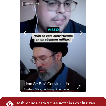
Politica
De
Cookies
Preguntas
Frecuentes
La Verdadera Razón Por La Que China Apoya A Irán | Gestión Mundo
¿Irán Se Está Convirtiendo En Un Régimen Militar? | #radar24
Guido Larson, analista internacional explica que la guerra no puede entenderse únicamente como un enfrentamiento entre Estados Unidos e Irán, sino también dentro de la competencia global entre Washington y Pekín. El analista sostiene que China mantiene su relación petrolera con Irán y que le interesa que Estados Unidos consuma recursos y pierda influencia. 🚀 ¿Quieres entender el mundo sin ruido? Únete a nuestra comunidad y forma parte del cambio. #GestiónNewsroomLive #NoticiasGlobales #AnálisisGeopolítico #EconomíaMundial #IA #Geopolítica #LatinosEnUSA #NoticiasEnEspañol 👉 Suscríbete y activa la campana para no perderte nuestro análisis diario. 🌎 Síguenos en nuestras redes sociales: 📌 Web oficial: https://gestion.pe/mundo/ 📌 LinkedIn: http://bit.ly/3HYIET0 📌 X (Twitter): http://bit.ly/4noZtX9 📌 TikTok: http://bit.ly/4evB6TO
Esteban Silva, politólogo internacional, señala que algunos analistas consideran que la estructura religiosa iraní estaría sirviendo para sostener el poder de una cúpula militar. Explica que la Guardia Revolucionaria está aumentando su influencia sobre la seguridad, las decisiones estratégicas y hasta asuntos económicos como el estrecho de Ormuz. #Iran #GuardiaRevolucionaria #Geopolitica #NoticiasInternacionales #Shorts 👉 Suscríbete y activa la campana para no perderte nuestro análisis diario. 🌎 Síguenos en nuestras redes sociales: 📌 Web oficial: https://gestion.pe/mundo/ 📌 LinkedIn: http://bit.ly/3HYIET0 📌 X (Twitter): http://bit.ly/4noZtX9 📌 TikTok: http://bit.ly/4evB6TO