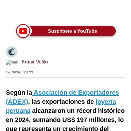
Moda
Únete a nuestro canal
Estilos
Suscríbete a YouTube
Mundo
EEUU
México
Edgar Velito
España
19/03/2025 21H23
Internacional
Tecnología
Según la
Asociación de Exportadores
(ADEX)
, las exportaciones de
joyería
Club del Suscriptor
peruana
alcanzaron un récord histórico
Mix
en 2024, sumando US$ 197 millones, lo
G de Gestión
que representa un crecimiento del