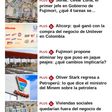
Sunat: César Luna, el
PLUS
G
primer jefe en Gobierno de
Fujimori, ¿qué 4 tareas se
marcan urgentes?
Alicorp: qué ganó con la
PLUS
G
compra del negocio de Unilever
en Colombia
Fujimori propone
PLUS
G
eliminar ley que puso en jaque
peajes: ¿qué cambios implicaría?
Oliver Stark regresa a
PLUS
G
Petroperú: lo que dice el ministro
del Minem sobre la petrolera
Viviendas sociales
PLUS
G
quedarían fuera del negocio de