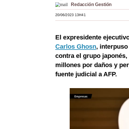
Redacción Gestión
Estilos
20/06/2023 13H41
Mundo
EEUU
El expresidente ejecutivo
México
Carlos Ghosn
, interpuso
España
contra el grupo japonés,
Internacional
millones por daños y per
fuente judicial a AFP.
Tecnología
Club del Suscriptor
Mix
G de Gestión
Notas Contratadas