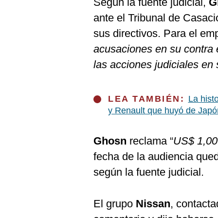
Según la fuente judicial,
G
De
Cookies
ante el Tribunal de Casaci
Preguntas
sus directivos. Para el emp
Frecuentes
acusaciones en su contra e
las acciones judiciales en 
LEA TAMBIÉN:
La hist
y Renault que huyó de Japó
Ghosn
reclama “
US$ 1,00
fecha de la audiencia que
según la fuente judicial.
El grupo
Nissan
, contact