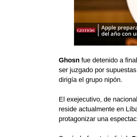
Podcast
Gestión TV
Videos
Fotogalerías
Ghosn
fue detenido a fin
gestion.pe
ser juzgado por supuestas
¿quiénes
dirigía el grupo nipón.
Somos?
Términos
El exejecutivo, de naciona
Y
Condiciones
reside actualmente en Líba
Política
protagonizar una espectacu
De
Privacidad
Politica