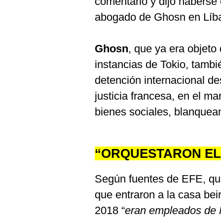
comentario y dijo haberse 
abogado de Ghosn en Líban
Ghosn
, que ya era objeto
instancias de Tokio, tamb
detención internacional de
justicia francesa, en el m
bienes sociales, blanquea
“ORQUESTARON EL
Según fuentes de EFE, que
que entraron a la casa be
2018 “
eran empleados de 