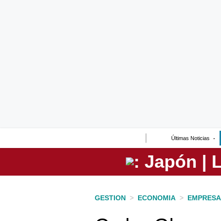
Lo último
Peru Quiosco
Portada
Empresas
Management & Empleo
Economía
Últimas Noticias
Mercados
Perú
Política
GESTION
>
ECONOMIA
>
EMPRESA
Tu Dinero