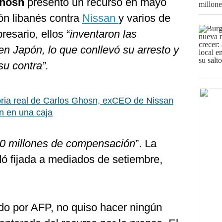
hosn
presentó un recurso en mayo
ón libanés contra
Nissan
y varios de
resario, ellos “
inventaron las
n Japón, lo que conllevó su arresto y
su contra”.
oria real de Carlos Ghosn, exCEO de Nissan
n en una caja
0 millones de compensación
”. La
dó fijada a mediados de setiembre,
ado por AFP, no quiso hacer ningún