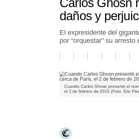
Carlos Ghosn r
Finanzas Personales
daños y perjuic
Inmobiliarias
El expresidente del gigan
Plus G
por “orquestar” su arresto
Opinión
Editorial
Pregunta de hoy
Blogs
Cuando Carlos Ghosn presentó el nuevo
el 2 de febrero de 2015 (Foto: Eric Pi
Tendencias
Lujo
Únete a nuestro canal
Viajes
Moda