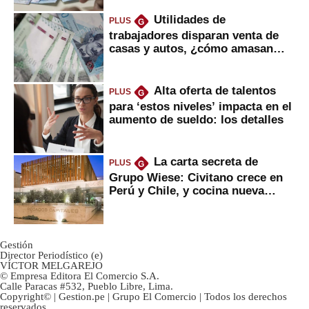
Utilidades de
PLUS
G
trabajadores disparan venta de
casas y autos, ¿cómo amasan
tanta liquidez?
Alta oferta de talentos
PLUS
G
para ‘estos niveles’ impacta en el
aumento de sueldo: los detalles
La carta secreta de
PLUS
G
Grupo Wiese: Civitano crece en
Perú y Chile, y cocina nueva
marca
Gestión
Director Periodístico (e)
VÍCTOR MELGAREJO
© Empresa Editora El Comercio S.A.
Calle Paracas #532, Pueblo Libre, Lima.
Copyright© | Gestion.pe | Grupo El Comercio | Todos los derechos
reservados