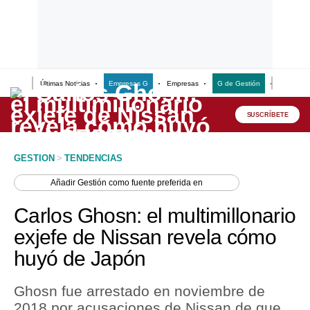
Últimas Noticias
Empresas G
Empresas
G de Gestión
Finanzas
Lo último
Peru Quiosco
SUSCRÍBETE
Portada
GESTION
>
TENDENCIAS
Empresas
Añadir
Gestión
como fuente preferida en
Management & Empleo
Carlos Ghosn: el multimillonario
Economía
exjefe de Nissan revela cómo
huyó de Japón
Mercados
Perú
Ghosn fue arrestado en noviembre de
2018 por acusaciones de Nissan de que
Política