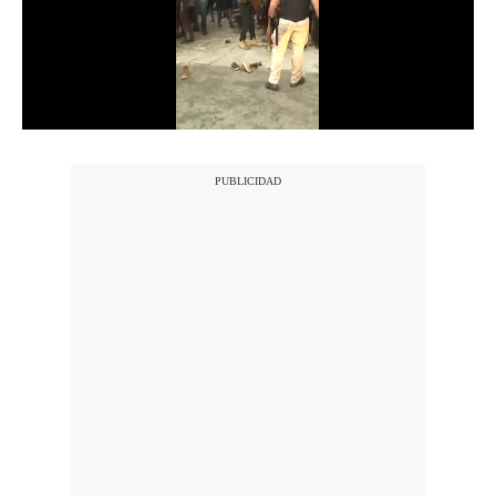
Notas Contratadas
Podcast
Gestión TV
Videos
Fotogalerías
gestion.pe
¿quiénes
Somos?
Términos
Y
Condiciones
Política
De
Privacidad