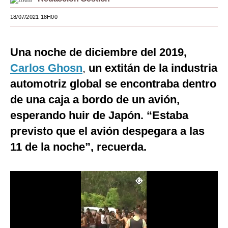
Moda
18/07/2021 18H00
Estilos
Una noche de diciembre del 2019,
Mundo
Carlos Ghosn
,
un extitán de la industria
EEUU
automotriz global se encontraba dentro
México
de una caja a bordo de un avión,
esperando huir de Japón. “Estaba
España
previsto que el avión despegara a las
Internacional
11 de la noche”, recuerda.
Tecnología
Club del Suscriptor
Mix
G de Gestión