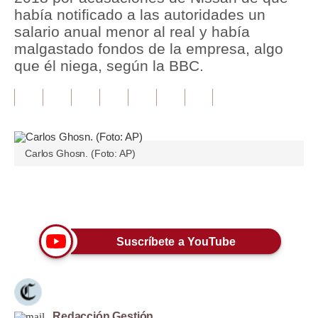
había notificado a las autoridades un
Tu Dinero
salario anual menor al real y había
malgastado fondos de la empresa, algo
Finanzas Personales
que él niega, según la BBC.
Inmobiliarias
Plus G
Opinión
Carlos Ghosn. (Foto: AP)
Editorial
Pregunta de hoy
Únete a nuestro canal
Blogs
Suscríbete a YouTube
Tendencias
Lujo
Viajes
Redacción Gestión