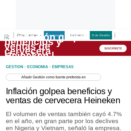
Últimas Noticias
Empresas G
Empresas
G de Gestión
Finanzas
Lo último
Peru Quiosco
SUSCRÍBETE
Portada
GESTION
>
ECONOMIA
>
EMPRESAS
Empresas
Añadir
Gestión
como fuente preferida en
Management & Empleo
Inflación golpea beneficios y
Economía
ventas de cervecera Heineken
Mercados
El volumen de ventas también cayó 4.7%
Perú
en el año, en gran parte por los declives
en Nigeria y Vietnam, señaló la empresa.
Política