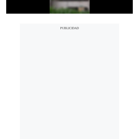
Notas Contratadas
Podcast
Gestión TV
Videos
Fotogalerías
gestion.pe
¿quiénes
Somos?
Términos
Y
Condiciones
Política
De
Privacidad