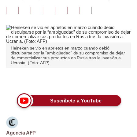
Tu Dinero
Finanzas Personales
Inmobiliarias
Plus G
Heineken se vio en aprietos en marzo cuando debió
disculparse por la “ambigüedad” de su compromiso de dejar
de comercializar sus productos en Rusia tras la invasión a
Opinión
Ucrania. (Foto: AFP)
Editorial
Únete a nuestro canal
Pregunta de hoy
Blogs
Suscríbete a YouTube
Tendencias
Lujo
Agencia AFP
Viajes