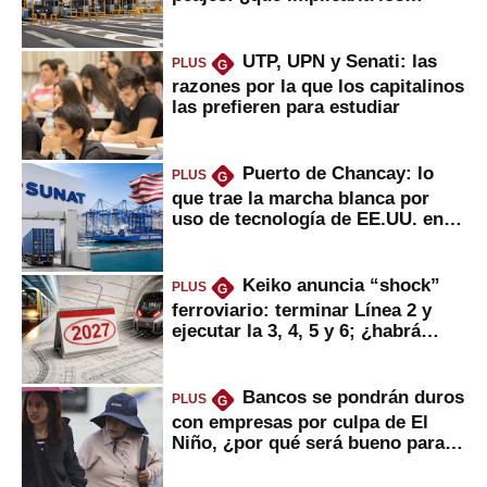
usuarios?
UTP, UPN y Senati: las
PLUS
G
razones por la que los capitalinos
las prefieren para estudiar
Puerto de Chancay: lo
PLUS
G
que trae la marcha blanca por
uso de tecnología de EE.UU. en
mercancías
Keiko anuncia “shock”
PLUS
G
ferroviario: terminar Línea 2 y
ejecutar la 3, 4, 5 y 6; ¿habrá
avances?
Bancos se pondrán duros
PLUS
G
con empresas por culpa de El
Niño, ¿por qué será bueno para
ahorristas?