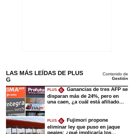
LAS MÁS LEÍDAS DE PLUS
Contenido de
G
Gestión
Ganancias de tres AFP se
PLUS
G
disparan más de 24%, pero en
una caen, ¿a cuál está afiliado
usted?
Fujimori propone
PLUS
G
eliminar ley que puso en jaque
peajes: ¿qué implicaría los