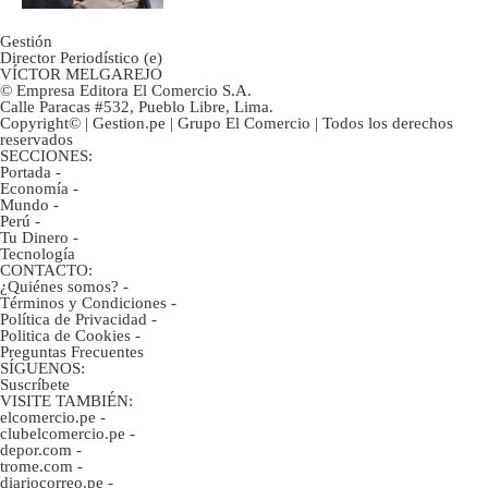
Gestión
Director Periodístico (e)
VÍCTOR MELGAREJO
© Empresa Editora El Comercio S.A.
Calle Paracas #532, Pueblo Libre, Lima.
Copyright© | Gestion.pe | Grupo El Comercio | Todos los derechos
reservados
SECCIONES:
Portada
-
Economía
-
Mundo
-
Perú
-
Tu Dinero
-
Tecnología
CONTACTO:
¿Quiénes somos?
-
Términos y Condiciones
-
Política de Privacidad
-
Politica de Cookies
-
Preguntas Frecuentes
SÍGUENOS:
Suscríbete
VISITE TAMBIÉN:
elcomercio.pe
-
clubelcomercio.pe
-
depor.com
-
trome.com
-
diariocorreo.pe
-