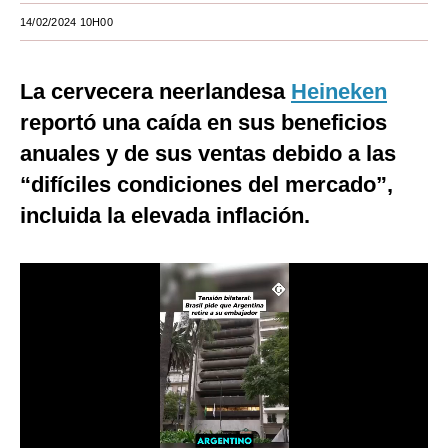
14/02/2024 10H00
Moda
Estilos
La cervecera neerlandesa
Heineken
Mundo
reportó una caída en sus beneficios
anuales y de sus ventas debido a las
EEUU
“difíciles condiciones del mercado”,
México
incluida la elevada inflación.
España
Internacional
Tecnología
Club del Suscriptor
Mix
G de Gestión