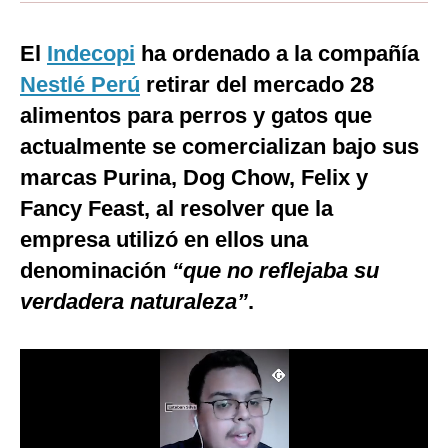
Moda
El
Indecopi
ha ordenado a la compañía
Estilos
Nestlé Perú
retirar del mercado 28
Mundo
alimentos para perros y gatos que
actualmente se comercializan bajo sus
EEUU
marcas Purina, Dog Chow, Felix y
México
Fancy Feast, al resolver que la
España
empresa utilizó en ellos una
denominación
“que no reflejaba su
Internacional
verdadera naturaleza”
.
Tecnología
Club del Suscriptor
Mix
G de Gestión