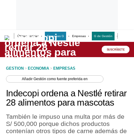
Últimas Noticias
Empresas G
Empresas
G de Gestión
Finanzas
Lo último
Peru Quiosco
SUSCRÍBETE
Portada
GESTION
>
ECONOMIA
>
EMPRESAS
Empresas
Añadir
Gestión
como fuente preferida en
Management & Empleo
Indecopi ordena a Nestlé retirar
Economía
28 alimentos para mascotas
Mercados
También le impuso una multa por más de
Perú
S/ 500,000 porque dichos productos
contenían otros tipos de carne además de
Política