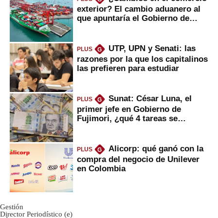
exterior? El cambio aduanero al
que apuntaría el Gobierno de
Fujimori
UTP, UPN y Senati: las
PLUS
G
razones por la que los capitalinos
las prefieren para estudiar
Sunat: César Luna, el
PLUS
G
primer jefe en Gobierno de
Fujimori, ¿qué 4 tareas se
marcan urgentes?
Alicorp: qué ganó con la
PLUS
G
compra del negocio de Unilever
en Colombia
Gestión
Director Periodístico (e)