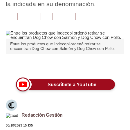
la indicada en su denominación.
Tu Dinero
Finanzas Personales
Inmobiliarias
Entre los productos que Indecopi ordenó retirar se
Plus G
encuentran Dog Chow con Salmón y Dog Chow con Pollo.
Opinión
Únete a nuestro canal
Editorial
Pregunta de hoy
Suscríbete a YouTube
Blogs
Tendencias
Redacción Gestión
Lujo
03/10/2023 15H35
Viajes