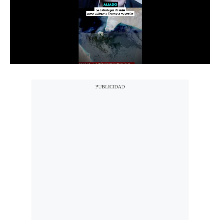
Notas Contratadas
Podcast
Gestión TV
Videos
Fotogalerías
gestion.pe
¿quiénes
Somos?
Términos
Y
Condiciones
Política
De
Privacidad