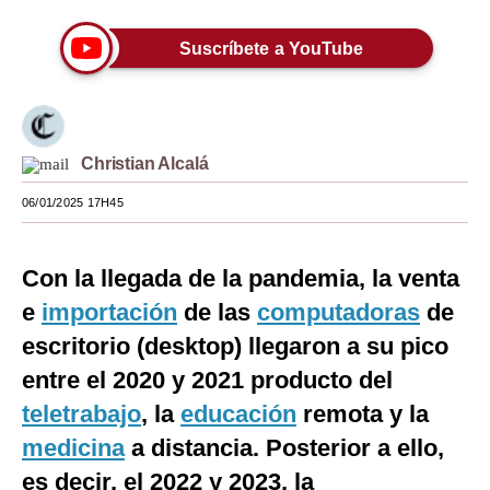
Moda
Suscríbete a YouTube
Estilos
Mundo
EEUU
Christian Alcalá
06/01/2025 17H45
México
España
Con la llegada de la pandemia, la venta
Internacional
e
importación
de las
computadoras
de
Tecnología
escritorio (desktop) llegaron a su pico
entre el 2020 y 2021 producto del
Club del Suscriptor
teletrabajo
, la
educación
remota y la
Mix
medicina
a distancia. Posterior a ello,
G de Gestión
es decir, el 2022 y 2023, la