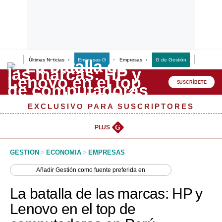
Últimas Noticias
Empresas G
Empresas
G de Gestión
Finanzas
Lo último
Peru Quiosco
SUSCRÍBETE
Portada
EXCLUSIVO PARA SUSCRIPTORES
Empresas
PLUS
G
Management & Empleo
GESTION
>
ECONOMIA
>
EMPRESAS
Economía
Añadir
Gestión
como fuente preferida en
Mercados
La batalla de las marcas: HP y
Perú
Lenovo en el top de
Política