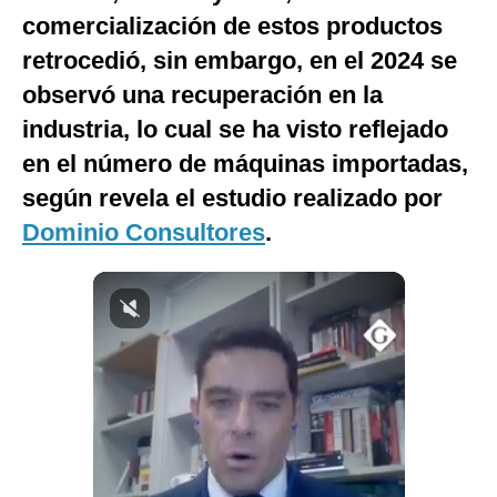
comercialización de estos productos
Notas Contratadas
retrocedió, sin embargo, en el 2024 se
Podcast
observó una recuperación en la
Gestión TV
industria, lo cual se ha visto reflejado
Videos
en el número de máquinas importadas,
según revela el estudio realizado por
Fotogalerías
Dominio Consultores
.
gestion.pe
¿quiénes
Somos?
Términos
Y
Condiciones
Política
De
Privacidad