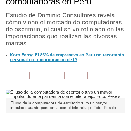
computadoras en Perú
Tu Dinero
Estudio de Dominio Consultores revela
cómo viene el mercado de computadoras
Finanzas Personales
de escritorio, el cual se ve reflejado en las
Inmobiliarias
importaciones que realizan las diversas
marcas.
Plus G
Korn Ferry: El 85% de empresavs en Perú no recortarán
Opinión
personal por incorporación de IA
Editorial
Pregunta de hoy
Blogs
El uso de la computadora de escritorio tuvo un mayor
Tendencias
impulso durante pandemia con el teletrabajo. Foto: Pexels
Lujo
Únete a nuestro canal
Viajes