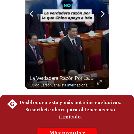
Politica
De
Cookies
Preguntas
Frecuentes
Abelardo De La Espriella Se Reúne Con Javier Milei En Cali | Gestión Mundo
La Verdadera Razón Por La Que China Apoya A Irán | Gestión Mundo
El presidente electo de Colombia, Abelardo de la Espriella, sostuvo una reunión bilateral en Cali con el mandatario argentino Javier Milei. El encuentro se dio pocas horas antes de la ceremonia de investidura presidencial para el periodo 2026-2030, marcando el inicio de una nueva alianza estratégica regional. #DeLaEspriella #JavierMilei #Colombia #Argentina #PoliticaLatina #Shorts 👉 Suscríbete y activa la campana para no perderte nuestro análisis diario. 🌎 Síguenos en nuestras redes sociales: 📌 Web oficial: https://gestion.pe/mundo/ 📌 LinkedIn: http://bit.ly/3HYIET0 📌 X (Twitter): http://bit.ly/4noZtX9 📌 TikTok: http://bit.ly/4evB6TO
Guido Larson, analista internacional explica que la guerra no puede entenderse únicamente como un enfrentamiento entre Estados Unidos e Irán, sino también dentro de la competencia global entre Washington y Pekín. El analista sostiene que China mantiene su relación petrolera con Irán y que le interesa que Estados Unidos consuma recursos y pierda influencia. 🚀 ¿Quieres entender el mundo sin ruido? Únete a nuestra comunidad y forma parte del cambio. #GestiónNewsroomLive #NoticiasGlobales #AnálisisGeopolítico #EconomíaMundial #IA #Geopolítica #LatinosEnUSA #NoticiasEnEspañol 👉 Suscríbete y activa la campana para no perderte nuestro análisis diario. 🌎 Síguenos en nuestras redes sociales: 📌 Web oficial: https://gestion.pe/mundo/ 📌 LinkedIn: http://bit.ly/3HYIET0 📌 X (Twitter): http://bit.ly/4noZtX9 📌 TikTok: http://bit.ly/4evB6TO