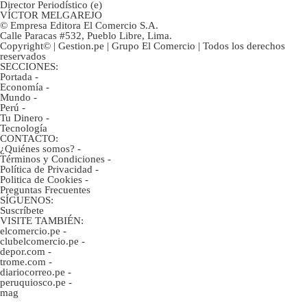
Director Periodístico (e)
VÍCTOR MELGAREJO
© Empresa Editora El Comercio S.A.
Calle Paracas #532, Pueblo Libre, Lima.
Copyright© | Gestion.pe | Grupo El Comercio | Todos los derechos
reservados
SECCIONES:
Portada
-
Economía
-
Mundo
-
Perú
-
Tu Dinero
-
Tecnología
CONTACTO:
¿Quiénes somos?
-
Términos y Condiciones
-
Política de Privacidad
-
Politica de Cookies
-
Preguntas Frecuentes
SÍGUENOS:
Suscríbete
VISITE TAMBIÉN:
elcomercio.pe
-
clubelcomercio.pe
-
depor.com
-
trome.com
-
diariocorreo.pe
-
peruquiosco.pe
-
mag