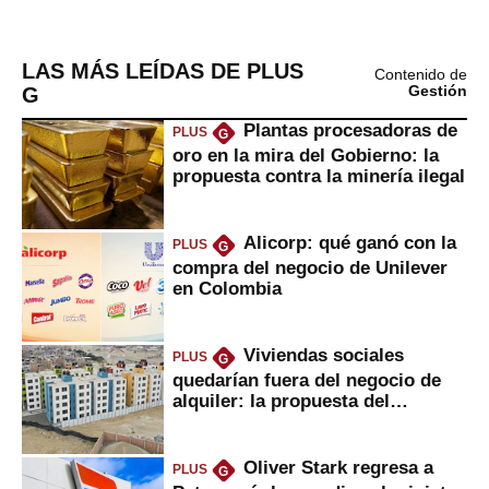
LAS MÁS LEÍDAS DE PLUS
Contenido de
G
Gestión
Plantas procesadoras de
PLUS
G
oro en la mira del Gobierno: la
propuesta contra la minería ilegal
Alicorp: qué ganó con la
PLUS
G
compra del negocio de Unilever
en Colombia
Viviendas sociales
PLUS
G
quedarían fuera del negocio de
alquiler: la propuesta del
gobierno
Oliver Stark regresa a
PLUS
G