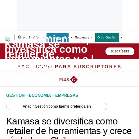
Últimas Noticias
Empresas G
Empresas
G de Gestión
Finanzas
Lo último
Peru Quiosco
SUSCRÍBETE
Portada
EXCLUSIVO PARA SUSCRIPTORES
Empresas
PLUS
G
Management & Empleo
GESTION
>
ECONOMIA
>
EMPRESAS
Economía
Añadir
Gestión
como fuente preferida en
Mercados
Kamasa se diversifica como
Perú
retailer de herramientas y crece
Política