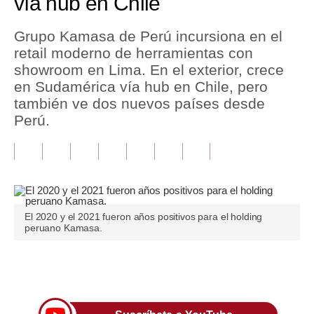
vía hub en Chile
Tu Dinero
Grupo Kamasa de Perú incursiona en el
retail moderno de herramientas con
Finanzas Personales
showroom en Lima. En el exterior, crece
Inmobiliarias
en Sudamérica vía hub en Chile, pero
también ve dos nuevos países desde
Plus G
Perú.
Opinión
Editorial
Pregunta de hoy
El 2020 y el 2021 fueron años positivos para el holding
Blogs
peruano Kamasa.
Tendencias
Únete a nuestro canal
Lujo
Viajes