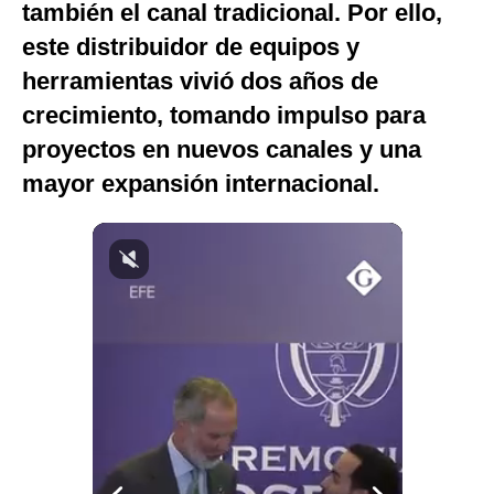
también el canal tradicional. Por ello,
Notas Contratadas
este distribuidor de equipos y
Podcast
herramientas vivió dos años de
crecimiento, tomando impulso para
Gestión TV
proyectos en nuevos canales y una
Videos
mayor expansión internacional.
Fotogalerías
gestion.pe
¿quiénes
Somos?
Términos
Y
Condiciones
Política
De
Privacidad