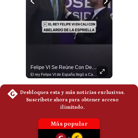
Politica
De
Cookies
Preguntas
Frecuentes
La Verdadera Razón Por La Que China Apoya A Irán | Gestión Mundo
Felipe VI Se Reúne Con De La Espriella Antes De La Investidura | Gestión Mundo
Guido Larson, analista internacional explica que la guerra no puede entenderse únicamente como un enfrentamiento entre Estados Unidos e Irán, sino también dentro de la competencia global entre Washington y Pekín. El analista sostiene que China mantiene su relación petrolera con Irán y que le interesa que Estados Unidos consuma recursos y pierda influencia. 🚀 ¿Quieres entender el mundo sin ruido? Únete a nuestra comunidad y forma parte del cambio. #GestiónNewsroomLive #NoticiasGlobales #AnálisisGeopolítico #EconomíaMundial #IA #Geopolítica #LatinosEnUSA #NoticiasEnEspañol 👉 Suscríbete y activa la campana para no perderte nuestro análisis diario. 🌎 Síguenos en nuestras redes sociales: 📌 Web oficial: https://gestion.pe/mundo/ 📌 LinkedIn: http://bit.ly/3HYIET0 📌 X (Twitter): http://bit.ly/4noZtX9 📌 TikTok: http://bit.ly/4evB6TO
El rey Felipe VI de España llegó a Cali para reunirse con el presidente electo de Colombia, Abelardo de la Espriella, horas antes de su histórica investidura presidencial. Un encuentro clave que refuerza las relaciones diplomáticas y bilaterales entre ambas naciones antes de la ceremonia oficial. ¿Qué opinas sobre el papel diplomático de España en la política latinoamericana? #FelipeVI #DeLaEspriella #Colombia #Espana #PoliticaInternacional #Shorts 👉 Suscríbete y activa la campana para no perderte nuestro análisis diario. 🌎 Síguenos en nuestras redes sociales: 📌 Web oficial: https://gestion.pe/mundo/ 📌 LinkedIn: http://bit.ly/3HYIET0 📌 X (Twitter): http://bit.ly/4noZtX9 📌 TikTok: http://bit.ly/4evB6TO