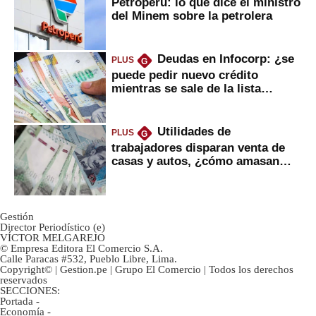
Petroperú: lo que dice el ministro
del Minem sobre la petrolera
Deudas en Infocorp: ¿se
PLUS
G
puede pedir nuevo crédito
mientras se sale de la lista
negra?
Utilidades de
PLUS
G
trabajadores disparan venta de
casas y autos, ¿cómo amasan
tanta liquidez?
Gestión
Director Periodístico (e)
VÍCTOR MELGAREJO
© Empresa Editora El Comercio S.A.
Calle Paracas #532, Pueblo Libre, Lima.
Copyright© | Gestion.pe | Grupo El Comercio | Todos los derechos
reservados
SECCIONES:
Portada
-
Economía
-