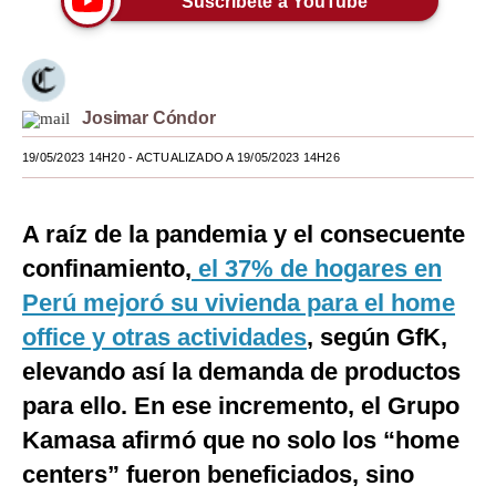
Suscríbete a YouTube
Moda
Estilos
Josimar Cóndor
Mundo
19/05/2023 14H20
- ACTUALIZADO A 19/05/2023 14H26
EEUU
México
A raíz de la pandemia y el consecuente
España
confinamiento,
el 37% de hogares en
Perú mejoró su vivienda para el home
Internacional
office y otras actividades
, según GfK,
Tecnología
elevando así la demanda de productos
Club del Suscriptor
para ello. En ese incremento, el Grupo
Mix
Kamasa afirmó que no solo los “home
centers” fueron beneficiados, sino
G de Gestión