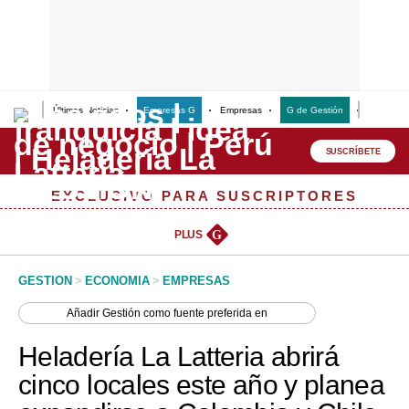
Últimas Noticias
Empresas G
Empresas
G de Gestión
Finanzas
Lo último
Peru Quiosco
SUSCRÍBETE
Portada
EXCLUSIVO PARA SUSCRIPTORES
Empresas
PLUS
G
Management & Empleo
GESTION
>
ECONOMIA
>
EMPRESAS
Economía
Añadir
Gestión
como fuente preferida en
Mercados
Heladería La Latteria abrirá
Perú
cinco locales este año y planea
Política