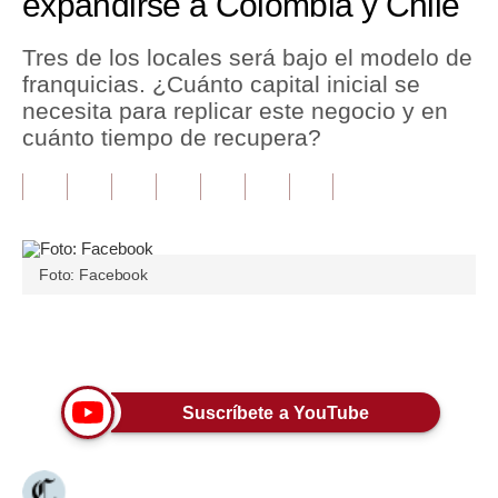
expandirse a Colombia y Chile
Tu Dinero
Tres de los locales será bajo el modelo de
franquicias. ¿Cuánto capital inicial se
Finanzas Personales
necesita para replicar este negocio y en
Inmobiliarias
cuánto tiempo de recupera?
Plus G
Opinión
Editorial
Foto: Facebook
Pregunta de hoy
Únete a nuestro canal
Blogs
Tendencias
Suscríbete a YouTube
Lujo
Viajes