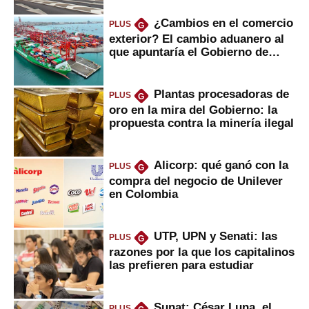
¿Cambios en el comercio
PLUS
G
exterior? El cambio aduanero al
que apuntaría el Gobierno de
Fujimori
Plantas procesadoras de
PLUS
G
oro en la mira del Gobierno: la
propuesta contra la minería ilegal
Alicorp: qué ganó con la
PLUS
G
compra del negocio de Unilever
en Colombia
UTP, UPN y Senati: las
PLUS
G
razones por la que los capitalinos
las prefieren para estudiar
Sunat: César Luna, el
PLUS