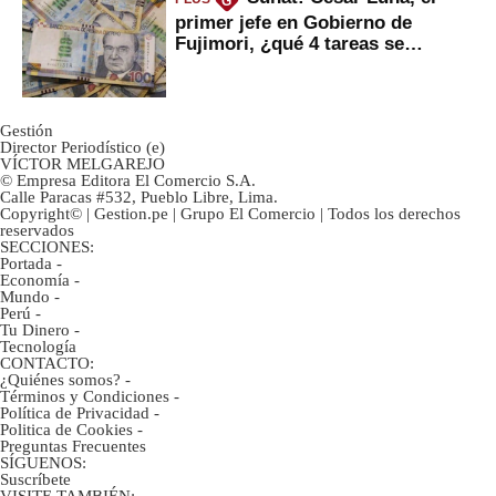
G
primer jefe en Gobierno de
Fujimori, ¿qué 4 tareas se
marcan urgentes?
Gestión
Director Periodístico (e)
VÍCTOR MELGAREJO
© Empresa Editora El Comercio S.A.
Calle Paracas #532, Pueblo Libre, Lima.
Copyright© | Gestion.pe | Grupo El Comercio | Todos los derechos
reservados
SECCIONES:
Portada
-
Economía
-
Mundo
-
Perú
-
Tu Dinero
-
Tecnología
CONTACTO:
¿Quiénes somos?
-
Términos y Condiciones
-
Política de Privacidad
-
Politica de Cookies
-
Preguntas Frecuentes
SÍGUENOS:
Suscríbete
VISITE TAMBIÉN: