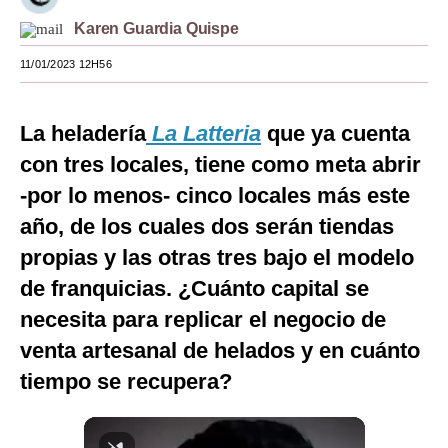
Karen Guardia Quispe
Moda
11/01/2023 12H56
Estilos
Mundo
La heladería
La Latteria
que ya cuenta
EEUU
con tres locales, tiene como meta abrir
México
-por lo menos- cinco locales más este
año, de los cuales dos serán tiendas
España
propias y las otras tres bajo el modelo
Internacional
de franquicias. ¿Cuánto capital se
Tecnología
necesita para replicar el negocio de
venta artesanal de helados y en cuánto
Club del Suscriptor
tiempo se recupera?
Mix
G de Gestión