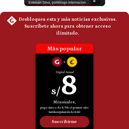
El rey Felipe VI de España llegó a Cali para reunirse con el presidente electo de Colombia, Abelardo de la Espriella, horas antes de su histórica investidura presidencial. Un encuentro clave que refuerza las relaciones diplomáticas y bilaterales entre ambas naciones antes de la ceremonia oficial. ¿Qué opinas sobre el papel diplomático de España en la política latinoamericana? #FelipeVI #DeLaEspriella #Colombia #Espana #PoliticaInternacional #Shorts 👉 Suscríbete y activa la campana para no perderte nuestro análisis diario. 🌎 Síguenos en nuestras redes sociales: 📌 Web oficial: https://gestion.pe/mundo/ 📌 LinkedIn: http://bit.ly/3HYIET0 📌 X (Twitter): http://bit.ly/4noZtX9 📌 TikTok: http://bit.ly/4evB6TO
Esteban Silva, politólogo internacional, explica que Estados Unidos necesita el apoyo territorial y marítimo de sus aliados del Golfo para operar cerca de Irán. Según su análisis, Teherán busca amenazar su estabilidad energética y económica para que estos gobiernos presionen a Washington y lo obliguen a negociar. #Iran #EEUU #Geopolitica #NoticiasInternacionales #Shorts 👉 Suscríbete y activa la campana para no perderte nuestro análisis diario. 🌎 Síguenos en nuestras redes sociales: 📌 Web oficial: https://gestion.pe/mundo/ 📌 LinkedIn: http://bit.ly/3HYIET0 📌 X (Twitter): http://bit.ly/4noZtX9 📌 TikTok: http://bit.ly/4evB6TO
Politica
De
Cookies
Preguntas
Frecuentes