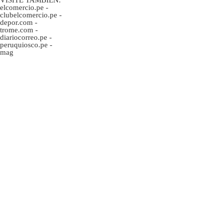
elcomercio.pe
-
clubelcomercio.pe
-
depor.com
-
trome.com
-
diariocorreo.pe
-
peruquiosco.pe
-
mag