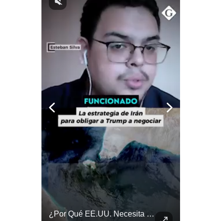
Notas Contratadas
Podcast
Gestión TV
Videos
Fotogalerías
gestion.pe
¿quiénes
Somos?
Términos
Y
Condiciones
Política
De
Felipe VI Se Reúne Con De La Espriella Antes De La Investidura | Gestión Mundo
¿Por Qué EE.UU. Necesita Desesperadamente Al Golfo? | Gestión Mundo
Privacidad