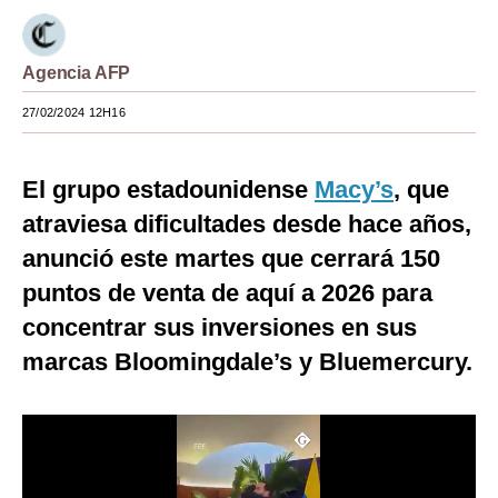
Moda
Agencia AFP
Estilos
27/02/2024 12H16
Mundo
EEUU
El grupo estadounidense
Macy’s
, que
México
atraviesa dificultades desde hace años,
anunció este martes que cerrará 150
España
puntos de venta de aquí a 2026 para
Internacional
concentrar sus inversiones en sus
Tecnología
marcas Bloomingdale’s y Bluemercury.
Club del Suscriptor
Mix
G de Gestión