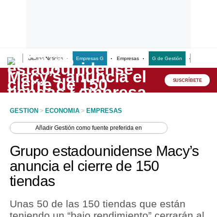
Últimas Noticias
Empresas G
Empresas
G de Gestión
Finanzas
Lo último
Peru Quiosco
SUSCRÍBETE
Portada
GESTION
>
ECONOMIA
>
EMPRESAS
Empresas
Añadir
Gestión
como fuente preferida en
Management & Empleo
Grupo estadounidense Macy’s
Economía
anuncia el cierre de 150
tiendas
Mercados
Perú
Unas 50 de las 150 tiendas que están
teniendo un “bajo rendimiento” cerrarán al
Política