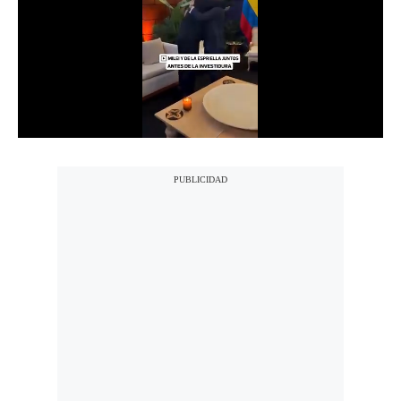
Notas Contratadas
Podcast
Gestión TV
Videos
Fotogalerías
gestion.pe
¿quiénes
Somos?
Términos
Y
Condiciones
Política
De
Privacidad