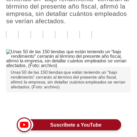
término del presente año fiscal, afirmó la
Tu Dinero
empresa, sin detallar cuántos empleados
se verían afectados.
Finanzas Personales
Inmobiliarias
Plus G
Opinión
Unas 50 de las 150 tiendas que están teniendo un “bajo
Editorial
rendimiento” cerrarán al término del presente año fiscal,
afirmó la empresa, sin detallar cuántos empleados se verían
Pregunta de hoy
afectados. (Foto: archivo)
Blogs
Únete a nuestro canal
Tendencias
Lujo
Suscríbete a YouTube
Viajes