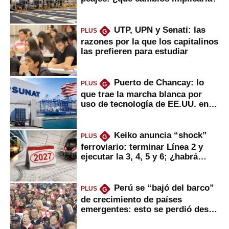
UTP, UPN y Senati: las
PLUS
G
razones por la que los capitalinos
las prefieren para estudiar
Puerto de Chancay: lo
PLUS
G
que trae la marcha blanca por
uso de tecnología de EE.UU. en
mercancías
Keiko anuncia “shock”
PLUS
G
ferroviario: terminar Línea 2 y
ejecutar la 3, 4, 5 y 6; ¿habrá
avances?
Perú se “bajó del barco”
PLUS
G
de crecimiento de países
emergentes: esto se perdió desde
2022