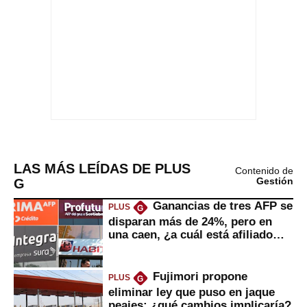
LAS MÁS LEÍDAS DE PLUS
Contenido de
G
Gestión
Ganancias de tres AFP se
PLUS
G
disparan más de 24%, pero en
una caen, ¿a cuál está afiliado
usted?
Fujimori propone
PLUS
G
eliminar ley que puso en jaque
peajes: ¿qué cambios implicaría?