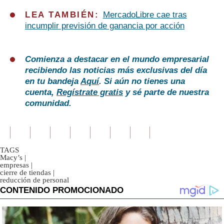
LEA TAMBIÉN:
MercadoLibre cae tras
incumplir previsión de ganancia por acción
Comienza a destacar en el mundo empresarial
recibiendo las noticias más exclusivas del día
en tu bandeja
Aquí
. Si aún no tienes una
cuenta,
Regístrate gratis
y sé parte de nuestra
comunidad.
TAGS
Macy’s
|
empresas
|
cierre de tiendas
|
reducción de personal