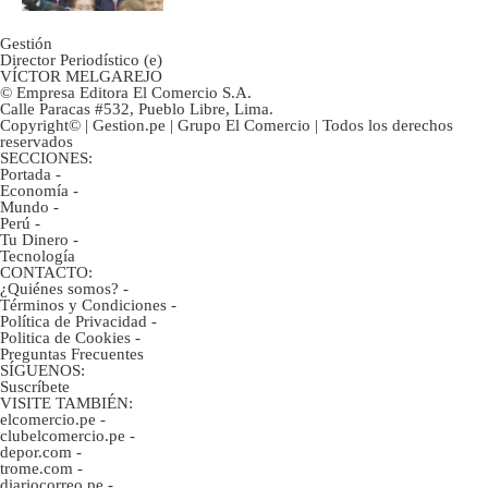
Gestión
Director Periodístico (e)
VÍCTOR MELGAREJO
© Empresa Editora El Comercio S.A.
Calle Paracas #532, Pueblo Libre, Lima.
Copyright© | Gestion.pe | Grupo El Comercio | Todos los derechos
reservados
SECCIONES:
Portada
-
Economía
-
Mundo
-
Perú
-
Tu Dinero
-
Tecnología
CONTACTO:
¿Quiénes somos?
-
Términos y Condiciones
-
Política de Privacidad
-
Politica de Cookies
-
Preguntas Frecuentes
SÍGUENOS:
Suscríbete
VISITE TAMBIÉN:
elcomercio.pe
-
clubelcomercio.pe
-
depor.com
-
trome.com
-
diariocorreo.pe
-