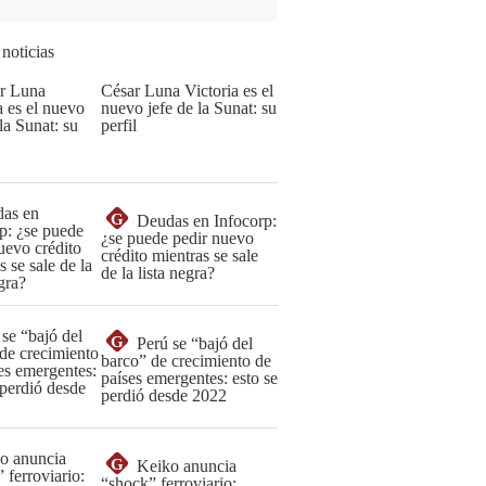
 noticias
César Luna Victoria es el
nuevo jefe de la Sunat: su
perfil
G
Deudas en Infocorp:
¿se puede pedir nuevo
crédito mientras se sale
de la lista negra?
G
Perú se “bajó del
barco” de crecimiento de
países emergentes: esto se
perdió desde 2022
G
Keiko anuncia
“shock” ferroviario: