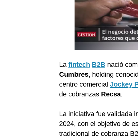
Podcast
Gestión TV
Videos
Fotogalerías
La
fintech
B2B
nació com
gestion.pe
Cumbres,
holding conoci
¿quiénes
centro comercial
Jockey P
Somos?
de cobranzas
Recsa
.
Términos
Y
Condiciones
La iniciativa fue validada
Política
De
2024, con el objetivo de e
Privacidad
tradicional de cobranza B
Politica