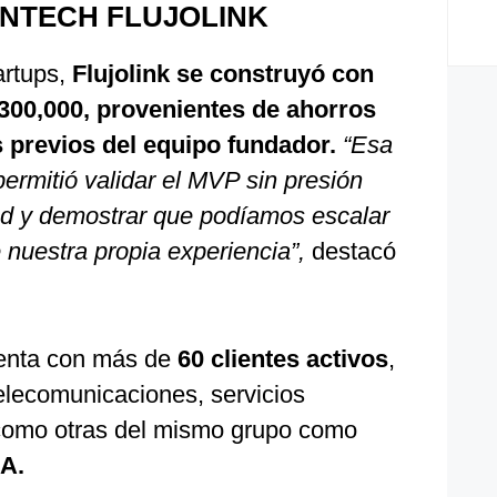
INTECH
FLUJOLINK
artups,
Flujolink
se construyó con
$ 300,000, provenientes de ahorros
 previos del equipo fundador.
“Esa
ermitió validar el MVP sin presión
dad y demostrar que podíamos escalar
nuestra propia experiencia”,
destacó
nta con más de
60 clientes activos
,
elecomunicaciones, servicios
 como otras del mismo grupo como
MA.