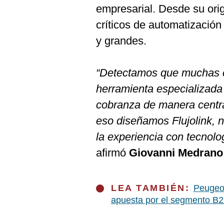
De
empresarial. Desde su ori
Cookies
críticos de automatizaci
Preguntas
Frecuentes
y grandes.
“Detectamos que muchas 
herramienta especializada
cobranza de manera central
eso diseñamos Flujolink, 
la experiencia con tecnolo
afirmó
Giovanni Medrano 
LEA TAMBIÉN:
Peugeot
apuesta por el segmento B