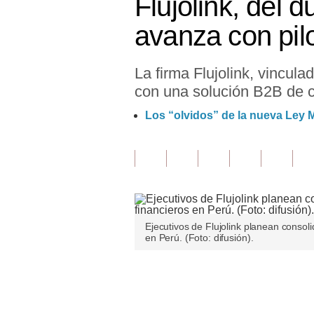
Flujolink, del 
Finanzas Personales
avanza con pil
Inmobiliarias
La firma Flujolink, vincul
Plus G
con una solución B2B de 
Opinión
Los “olvidos” de la nueva Ley M
Editorial
Pregunta de hoy
Blogs
Tendencias
Ejecutivos de Flujolink planean consoli
en Perú. (Foto: difusión).
Lujo
Viajes
Únete a nuestro canal
Moda