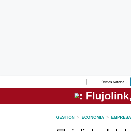
Lo último
Peru Quiosco
Portada
Empresas
Management & Empleo
Economía
Últimas Noticias
Mercados
Perú
Política
GESTION
>
ECONOMIA
>
EMPRESA
Tu Dinero