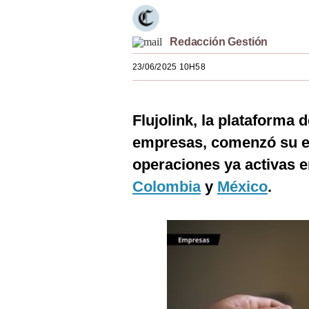
Estilos
Mundo
Redacción Gestión
23/06/2025 10H58
EEUU
México
Flujolink, la plataforma
España
empresas, comenzó su e
Internacional
operaciones ya activas 
Tecnología
Colombia
y
México
.
Club del Suscriptor
Mix
G de Gestión
Notas Contratadas