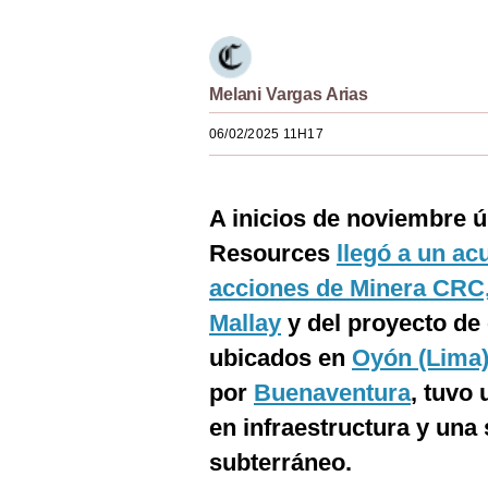
Estilos
Mundo
Melani Vargas Arias
EEUU
06/02/2025 11H17
México
España
A inicios de noviembre ú
Internacional
Resources
llegó a un ac
Tecnología
acciones de Minera CRC, 
Mallay
y del proyecto de
Club del Suscriptor
ubicados en
Oyón (Lima
Mix
por
Buenaventura
, tuvo
G de Gestión
en infraestructura y una 
Notas Contratadas
subterráneo.