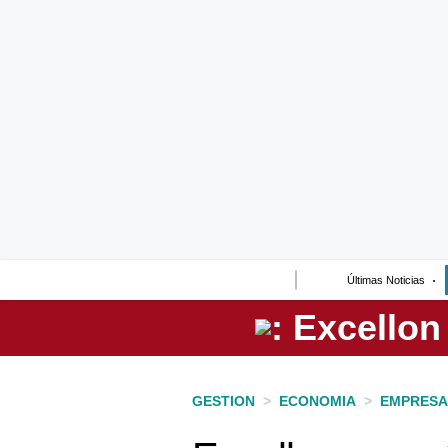
Lo último
Peru Quiosco
Portada
Empresas
Management & Empleo
Economía
Últimas Noticias
Mercados
Perú
Política
GESTION
>
ECONOMIA
>
EMPRESA
Tu Dinero