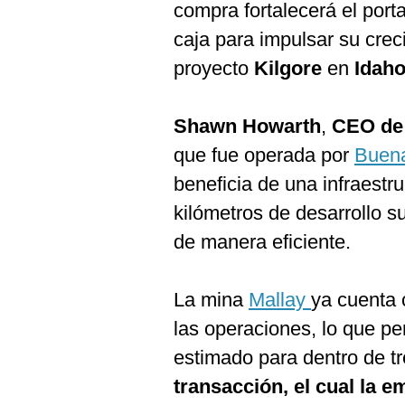
De
compra fortalecerá el porta
Cookies
caja para impulsar su crec
Preguntas
Frecuentes
proyecto
Kilgore
en
Idaho
Shawn Howarth
,
CEO de 
que fue operada por
Buen
beneficia de una infraestru
kilómetros de desarrollo su
de manera eficiente.
La mina
Mallay
ya cuenta 
las operaciones, lo que p
estimado para dentro de t
transacción, el cual la 