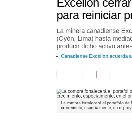
Excellon cerra
Finanzas Personales
para reiniciar 
Inmobiliarias
La minera canadiense Exce
Plus G
(Oyón, Lima) hasta mediad
Opinión
producir dicho activo ant
Editorial
Canadiense Excellon acuerda a
Pregunta de hoy
Blogs
Tendencias
Lujo
La compra fortalecerá el portafolio de 
crecimiento, especialmente, en el proy
Viajes
Únete a nuestro canal
Moda