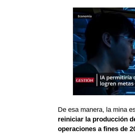
Podcast
Gestión TV
Videos
Fotogalerías
gestion.pe
¿quiénes
Somos?
Términos
Y
Condiciones
De esa manera, la mina e
Política
De
reiniciar la producción 
Privacidad
operaciones a fines de 2
Politica