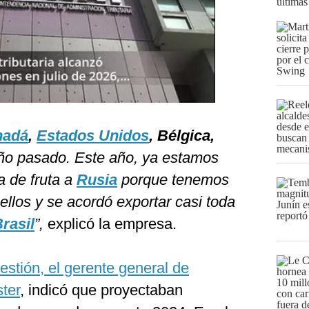
últimas
nadá
,
Estados Unidos
, Bélgica,
año pasado. Este año, ya estamos
a de fruta a
Rusia
porque tenemos
llos y se acordó exportar casi toda
rasil
”,
explicó la empresa.
estión, el gerente general de
ter
, indicó que proyectaban