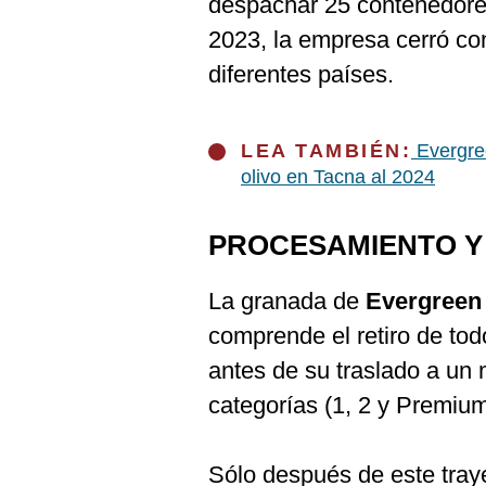
despachar 25 contenedore
De
Cookies
2023, la empresa cerró co
Preguntas
diferentes países.
Frecuentes
LEA TAMBIÉN:
Evergree
olivo en Tacna al 2024
PROCESAMIENTO Y
La granada de
Evergreen
comprende el retiro de tod
antes de su traslado a un m
categorías (1, 2 y Premium
Sólo después de este tray