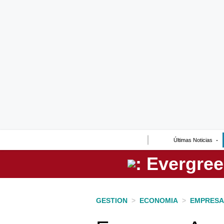
Lo último
Peru Quiosco
Portada
Empresas
Management & Empleo
Economía
Últimas Noticias
Mercados
Perú
Política
GESTION
>
ECONOMIA
>
EMPRESA
Tu Dinero