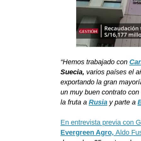
Podcast
Gestión TV
Videos
Fotogalerías
“Hemos trabajado con
Ca
gestion.pe
Suecia,
varios países el 
¿quiénes
exportando la gran mayorí
Somos?
un muy buen contrato con e
Términos
la fruta a
Rusia
y parte a
B
Y
Condiciones
Política
En entrevista previa con G
De
Privacidad
Evergreen Agro,
Aldo Fus
Politica