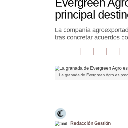
Evergreen Agr
Finanzas Personales
principal desti
Inmobiliarias
La compañía agroexportado
Plus G
tras concretar acuerdos c
Opinión
Editorial
Pregunta de hoy
La granada de Evergreen Agro es produ
Blogs
Tendencias
Únete a nuestro canal
Lujo
Viajes
Moda
Redacción Gestión