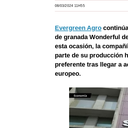
Estilos
08/03/2024 11H55
Mundo
Evergreen Agro
continúa
EEUU
de granada Wonderful d
México
esta ocasión, la compañ
España
parte de su producción 
Internacional
preferente tras llegar a
europeo.
Tecnología
Club del Suscriptor
Mix
G de Gestión
Notas Contratadas