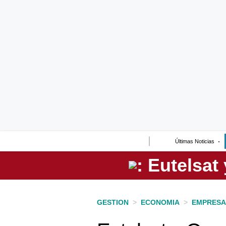
Lo último
Peru Quiosco
Portada
Empresas
Management & Empleo
Economía
Últimas Noticias
Mercados
Perú
Política
GESTION
>
ECONOMIA
>
EMPRESA
Tu Dinero