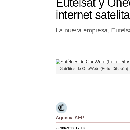
Eutelsat y One
Finanzas Personales
internet satelita
Inmobiliarias
La nueva empresa, Eutelsa
Plus G
Opinión
Editorial
Pregunta de hoy
Satélites de OneWeb. (Foto: Difusión)
Blogs
Únete a nuestro canal
Tendencias
Lujo
Viajes
Agencia AFP
Moda
28/09/2023 17H16