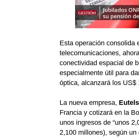
Podcast
Gestión TV
Videos
Fotogalerías
Esta operación consolida e
telecomunicaciones, ahora
conectividad espacial de b
gestion.pe
especialmente útil para dar
¿quiénes
óptica, alcanzará los US$
Somos?
Términos
Y
La nueva empresa,
Eutel
Condiciones
Francia y cotizará en la B
Política
De
unos ingresos de “unos 2,
Privacidad
2,100 millones), según un
Politica