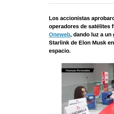
Estilos
Mundo
Los accionistas aprobaro
operadores de satélites 
EEUU
Oneweb
, dando luz a un
México
Starlink de Elon Musk en 
España
espacio.
Internacional
Tecnología
Club del Suscriptor
Mix
G de Gestión
Notas Contratadas