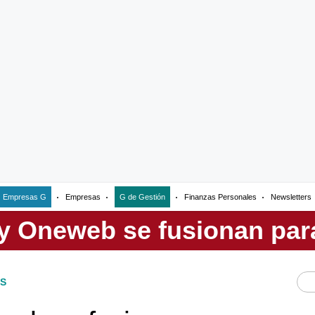
Empresas G
Empresas
G de Gestión
Finanzas Personales
Newsletters
S