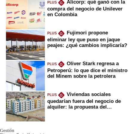
Alicorp: qué ganó con la
PLUS
G
compra del negocio de Unilever
en Colombia
Fujimori propone
PLUS
G
eliminar ley que puso en jaque
peajes: ¿qué cambios implicaría?
Oliver Stark regresa a
PLUS
G
Petroperú: lo que dice el ministro
del Minem sobre la petrolera
Viviendas sociales
PLUS
G
quedarían fuera del negocio de
alquiler: la propuesta del
gobierno
Gestión