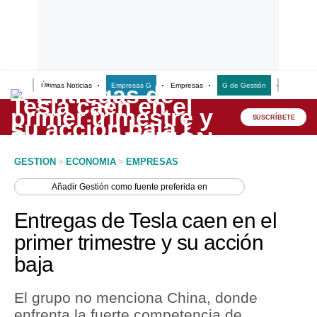
Últimas Noticias
Empresas G
Empresas
G de Gestión
Finanzas
Lo último
Peru Quiosco
SUSCRÍBETE
Portada
GESTION
>
ECONOMIA
>
EMPRESAS
Empresas
Añadir
Gestión
como fuente preferida en
Management & Empleo
Entregas de Tesla caen en el
Economía
primer trimestre y su acción
baja
Mercados
Perú
El grupo no menciona China, donde
enfrenta la fuerte competencia de
Política