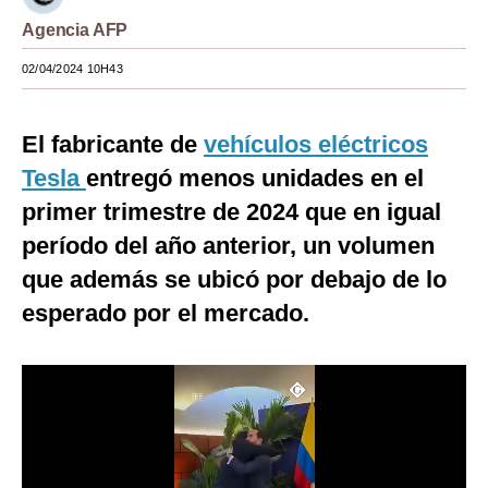
Agencia AFP
Moda
02/04/2024 10H43
Estilos
Mundo
El fabricante de
vehículos eléctricos
EEUU
Tesla
entregó menos unidades en el
México
primer trimestre de 2024 que en igual
período del año anterior, un volumen
España
que además se ubicó por debajo de lo
Internacional
esperado por el mercado.
Tecnología
Club del Suscriptor
Mix
G de Gestión