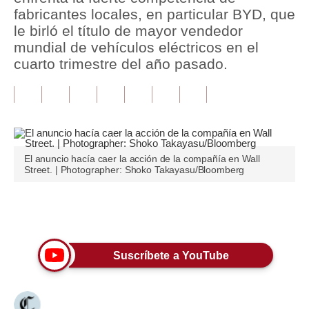
fabricantes locales, en particular BYD, que
Tu Dinero
le birló el título de mayor vendedor
mundial de vehículos eléctricos en el
Finanzas Personales
cuarto trimestre del año pasado.
Inmobiliarias
Plus G
Opinión
El anuncio hacía caer la acción de la compañía en Wall
Editorial
Street. | Photographer: Shoko Takayasu/Bloomberg
Pregunta de hoy
Únete a nuestro canal
Blogs
Tendencias
Suscríbete a YouTube
Lujo
Viajes