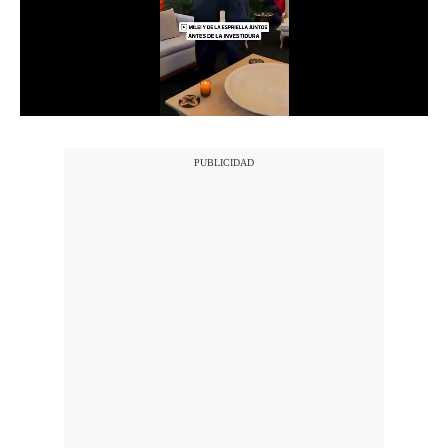
Notas Contratadas
Podcast
Gestión TV
Videos
Fotogalerías
gestion.pe
¿quiénes
Somos?
Términos
Y
Condiciones
Política
De
Privacidad