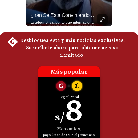
Politica
De
Felipe VI Se Reúne Con De La Espriella Antes De La Investidura | Gestión Mundo
¿Irán Se Está Convirtiendo En Un Régimen Militar? | #radar24
Cookies
El rey Felipe VI de España llegó a Cali para reunirse con el presidente electo de Colombia, Abelardo de la Espriella, horas antes de su histórica investidura presidencial. Un encuentro clave que refuerza las relaciones diplomáticas y bilaterales entre ambas naciones antes de la ceremonia oficial. ¿Qué opinas sobre el papel diplomático de España en la política latinoamericana? #FelipeVI #DeLaEspriella #Colombia #Espana #PoliticaInternacional #Shorts 👉 Suscríbete y activa la campana para no perderte nuestro análisis diario. 🌎 Síguenos en nuestras redes sociales: 📌 Web oficial: https://gestion.pe/mundo/ 📌 LinkedIn: http://bit.ly/3HYIET0 📌 X (Twitter): http://bit.ly/4noZtX9 📌 TikTok: http://bit.ly/4evB6TO
Esteban Silva, politólogo internacional, señala que algunos analistas consideran que la estructura religiosa iraní estaría sirviendo para sostener el poder de una cúpula militar. Explica que la Guardia Revolucionaria está aumentando su influencia sobre la seguridad, las decisiones estratégicas y hasta asuntos económicos como el estrecho de Ormuz. #Iran #GuardiaRevolucionaria #Geopolitica #NoticiasInternacionales #Shorts 👉 Suscríbete y activa la campana para no perderte nuestro análisis diario. 🌎 Síguenos en nuestras redes sociales: 📌 Web oficial: https://gestion.pe/mundo/ 📌 LinkedIn: http://bit.ly/3HYIET0 📌 X (Twitter): http://bit.ly/4noZtX9 📌 TikTok: http://bit.ly/4evB6TO
Preguntas
Frecuentes