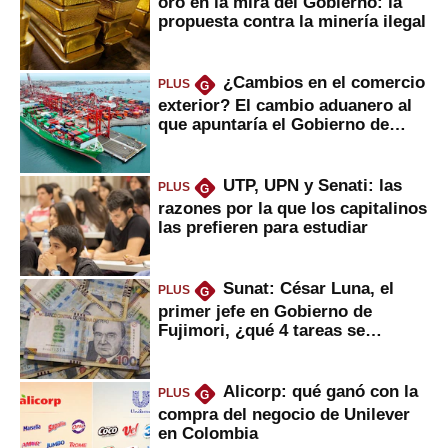
oro en la mira del Gobierno: la
propuesta contra la minería ilegal
¿Cambios en el comercio
PLUS
G
exterior? El cambio aduanero al
que apuntaría el Gobierno de
Fujimori
UTP, UPN y Senati: las
PLUS
G
razones por la que los capitalinos
las prefieren para estudiar
Sunat: César Luna, el
PLUS
G
primer jefe en Gobierno de
Fujimori, ¿qué 4 tareas se
marcan urgentes?
Alicorp: qué ganó con la
PLUS
G
compra del negocio de Unilever
en Colombia