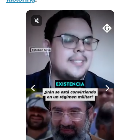
Notas Contratadas
Podcast
Gestión TV
Videos
Fotogalerías
gestion.pe
¿quiénes
Somos?
Términos
Y
Condiciones
Política
De
Privacidad