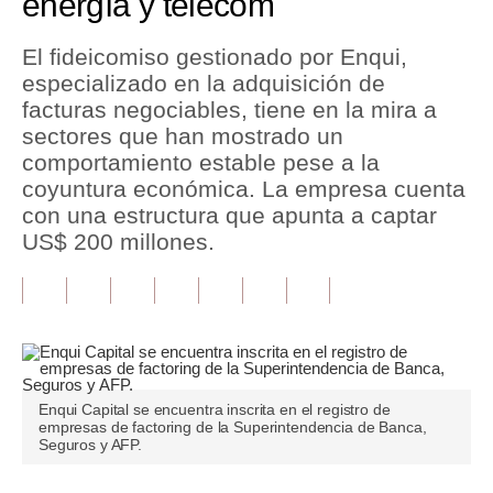
energía y telecom
Tu Dinero
El fideicomiso gestionado por Enqui,
especializado en la adquisición de
Finanzas Personales
facturas negociables, tiene en la mira a
Inmobiliarias
sectores que han mostrado un
comportamiento estable pese a la
Plus G
coyuntura económica. La empresa cuenta
con una estructura que apunta a captar
Opinión
US$ 200 millones.
Editorial
Pregunta de hoy
Blogs
Tendencias
Enqui Capital se encuentra inscrita en el registro de
empresas de factoring de la Superintendencia de Banca,
Lujo
Seguros y AFP.
Viajes