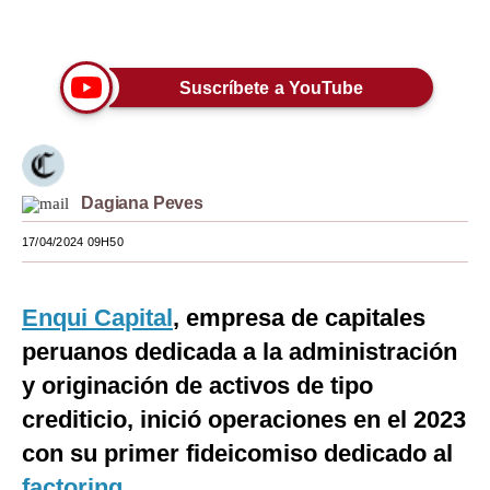
Únete a nuestro canal
Moda
Estilos
Suscríbete a YouTube
Mundo
EEUU
Dagiana Peves
México
17/04/2024 09H50
España
Internacional
Enqui Capital
, empresa de capitales
Tecnología
peruanos dedicada a la administración
y originación de activos de tipo
Club del Suscriptor
crediticio, inició operaciones en el 2023
Mix
con su primer fideicomiso dedicado al
G de Gestión
factoring
.