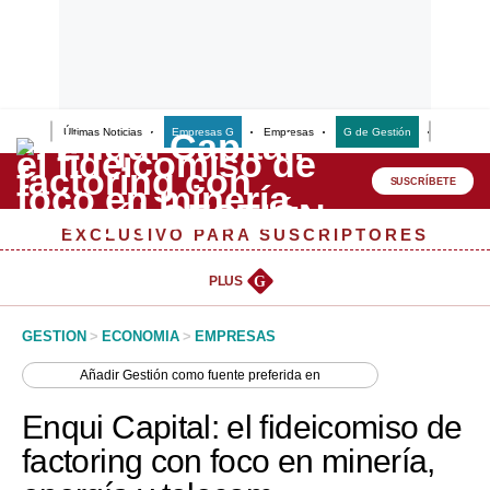
Últimas Noticias
Empresas G
Empresas
G de Gestión
Finanzas
Lo último
Peru Quiosco
SUSCRÍBETE
Portada
EXCLUSIVO PARA SUSCRIPTORES
Empresas
PLUS
G
Management & Empleo
GESTION
>
ECONOMIA
>
EMPRESAS
Economía
Añadir
Gestión
como fuente preferida en
Mercados
Enqui Capital: el fideicomiso de
Perú
factoring con foco en minería,
Política