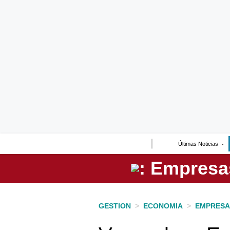
Lo último
Peru Quiosco
Portada
Empresas
Management & Empleo
Economía
Últimas Noticias
Mercados
Perú
Política
GESTION
>
ECONOMIA
>
EMPRESA
Tu Dinero