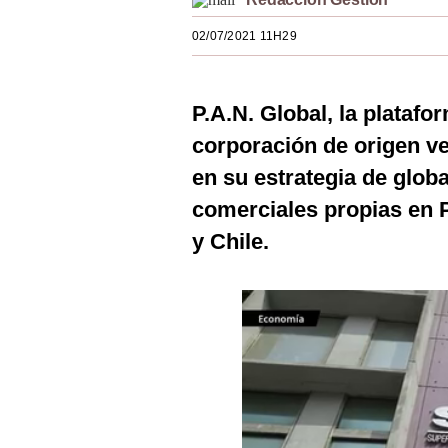
Estilos
02/07/2021 11H29
Mundo
EEUU
P.A.N. Global, la platafo
México
corporación de origen v
en su estrategia de globa
España
comerciales propias en 
Internacional
y Chile.
Tecnología
Club del Suscriptor
Mix
G de Gestión
Notas Contratadas