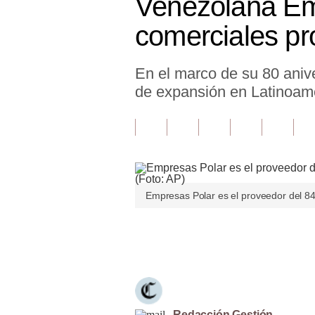
Venezolana Em
Finanzas Personales
comerciales pr
Inmobiliarias
En el marco de su 80 anive
Plus G
de expansión en Latinoamé
Opinión
Editorial
Pregunta de hoy
Blogs
Empresas Polar es el proveedor del 8
Tendencias
Únete a nuestro canal
Lujo
Viajes
Moda
Redacción Gestión