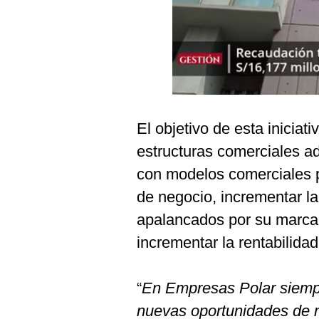
Podcast
Gestión TV
Videos
Fotogalerías
El objetivo de esta iniciat
estructuras comerciales a
gestion.pe
con modelos comerciales pr
¿quiénes
Somos?
de negocio, incrementar la
apalancados por su marca 
Términos
Y
incrementar la rentabilidad
Condiciones
Política
De
“
En Empresas Polar siemp
Privacidad
nuevas oportunidades de n
Politica