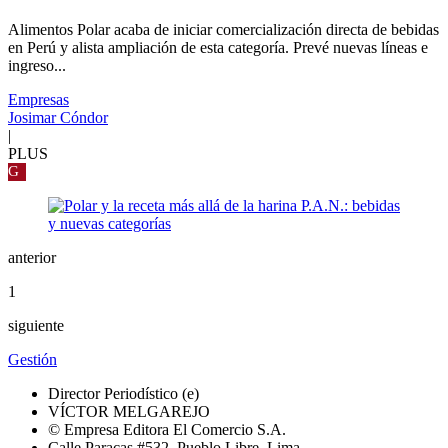
Alimentos Polar acaba de iniciar comercialización directa de bebidas
en Perú y alista ampliación de esta categoría. Prevé nuevas líneas e
ingreso...
Empresas
Josimar Cóndor
|
PLUS
G
anterior
1
siguiente
Gestión
Director Periodístico (e)
VÍCTOR MELGAREJO
© Empresa Editora El Comercio S.A.
Calle Paracas #532, Pueblo Libre, Lima.