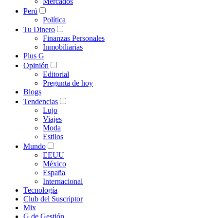
Mercados
Perú
Política
Tu Dinero
Finanzas Personales
Inmobiliarias
Plus G
Opinión
Editorial
Pregunta de hoy
Blogs
Tendencias
Lujo
Viajes
Moda
Estilos
Mundo
EEUU
México
España
Internacional
Tecnología
Club del Suscriptor
Mix
G de Gestión