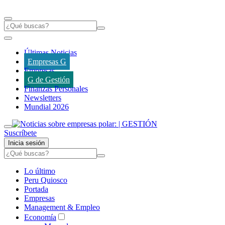
Últimas Noticias
Empresas G
Empresas
G de Gestión
Finanzas Personales
Newsletters
Mundial 2026
Suscríbete
Inicia sesión
Lo último
Peru Quiosco
Portada
Empresas
Management & Empleo
Economía