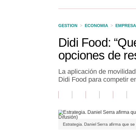
Finanzas Personales
Inmobiliarias
GESTION
>
ECONOMIA
>
EMPRESA
Plus G
Didi Food: “Qu
Opinión
opciones de re
Editorial
Pregunta de hoy
La aplicación de movilidad
Didi Food para competir e
Blogs
Tendencias
Lujo
Viajes
Estrategia. Daniel Serra afirma que se
Moda