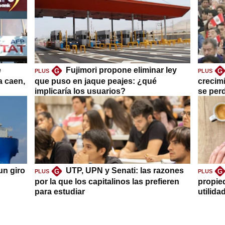
e
Fujimori propone eliminar ley
G
G
PLUS
PLUS
a caen,
que puso en jaque peajes: ¿qué
crecim
implicaría los usuarios?
se per
un giro
UTP, UPN y Senati: las razones
G
G
PLUS
PLUS
por la que los capitalinos las prefieren
propie
para estudiar
utilida
clave?