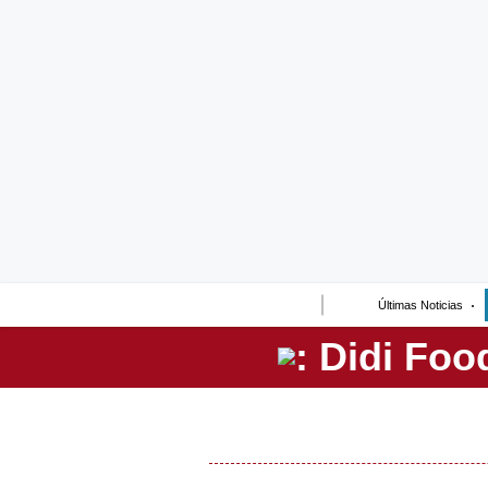
Lo último
Peru Quiosco
Portada
Empresas
Management & Empleo
Economía
Últimas Noticias
Mercados
Perú
Política
Tu Dinero