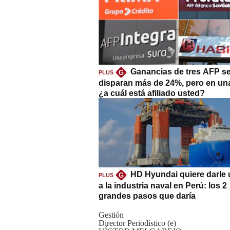
Ganancias de tres AFP s
G
PLUS
disparan más de 24%, pero en un
¿a cuál está afiliado usted?
HD Hyundai quiere darle 
G
PLUS
a la industria naval en Perú: los 2
grandes pasos que daría
Gestión
Director Periodístico (e)