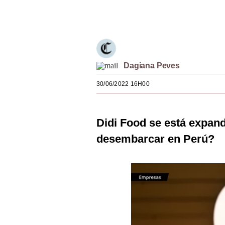
Estilos
Únete a nuestro canal
Mundo
EEUU
Dagiana Peves
México
30/06/2022 16H00
España
Internacional
Didi Food se está expand
Tecnología
desembarcar en Perú?
Club del Suscriptor
Mix
G de Gestión
Notas Contratadas