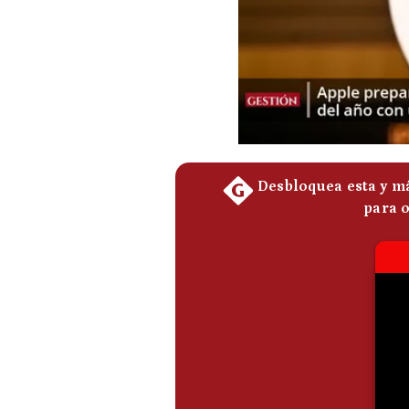
Podcast
Gestión TV
Videos
Fotogalerías
gestion.pe
¿quiénes
Somos?
Términos
Y
Condiciones
Política
De
Privacidad
Politica