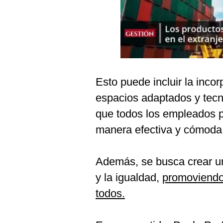
Podcast
Gestión TV
Videos
Fotogalerías
Esto puede incluir la inco
espacios adaptados y tecn
gestion.pe
que todos los empleados 
¿quiénes
manera efectiva y cómoda
Somos?
Términos
Además, se busca crear u
Y
Condiciones
y la igualdad,
promoviendo 
Política
todos.
De
Privacidad
Politica