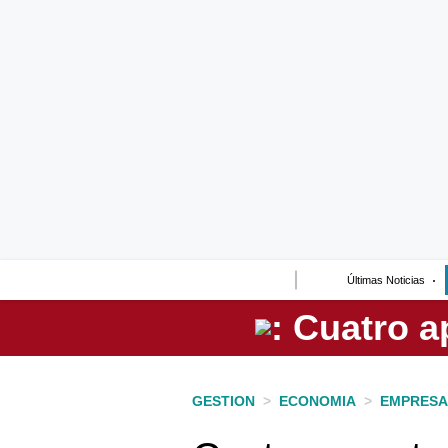
Lo último
Peru Quiosco
Portada
Empresas
Management & Empleo
Economía
Últimas Noticias
Mercados
Perú
Política
GESTION
>
ECONOMIA
>
EMPRESA
Tu Dinero