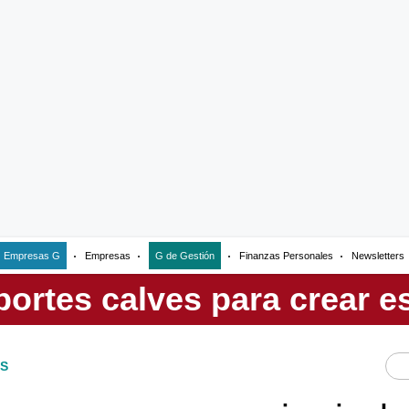
Empresas G
Empresas
G de Gestión
Finanzas Personales
Newsletters
S