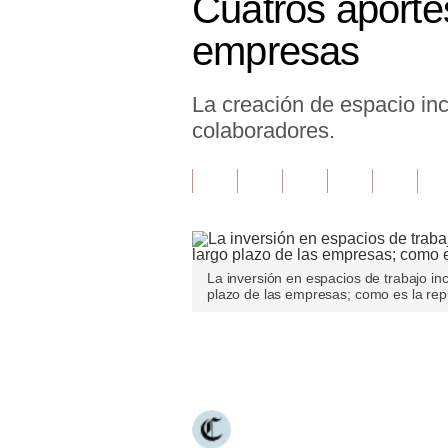
Cuatros aportes
Finanzas Personales
empresas
Inmobiliarias
La creación de espacio inc
Plus G
colaboradores.
Opinión
Editorial
Pregunta de hoy
Blogs
La inversión en espacios de trabajo incl
plazo de las empresas; como es la repu
Tendencias
Lujo
Únete a nuestro canal
Viajes
Moda