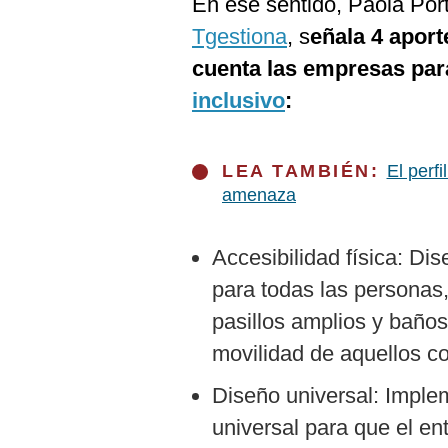
En ese sentido, Paola Port
De
Cookies
Tgestiona
, s
eñala 4 aport
Preguntas
cuenta las empresas pa
Frecuentes
inclusivo
:
LEA TAMBIÉN:
El perf
amenaza
Accesibilidad física: Di
para todas las personas
pasillos amplios y baños
movilidad de aquellos c
Diseño universal: Implem
universal para que el en