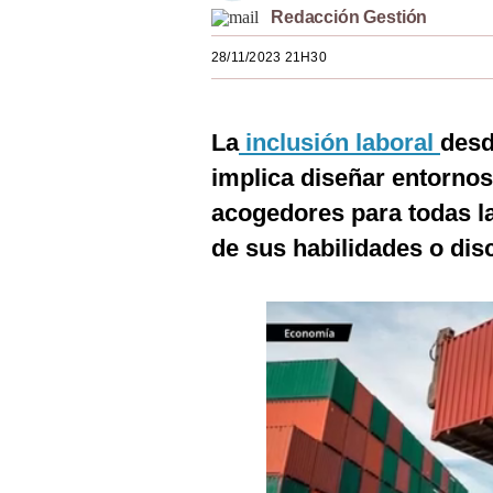
Redacción Gestión
Estilos
28/11/2023 21H30
Mundo
EEUU
La
inclusión laboral
desd
México
implica diseñar entornos
España
acogedores para todas l
Internacional
de sus habilidades o dis
Tecnología
Club del Suscriptor
Mix
G de Gestión
Notas Contratadas