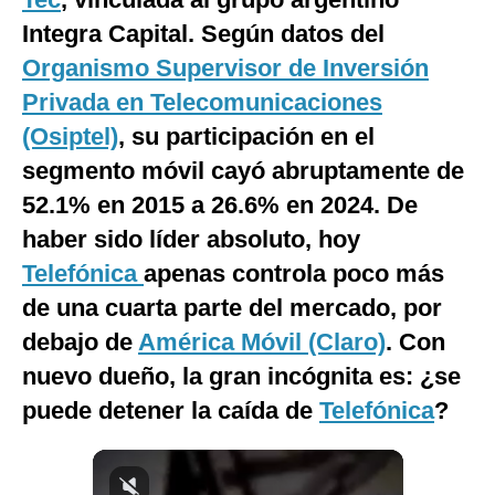
Notas Contratadas
Integra Capital. Según datos del
Organismo Supervisor de Inversión
Podcast
Privada en Telecomunicaciones
Gestión TV
(Osiptel)
, su participación en el
Videos
segmento móvil cayó abruptamente de
52.1% en 2015 a 26.6% en 2024. De
Fotogalerías
haber sido líder absoluto, hoy
Telefónica
apenas controla poco más
gestion.pe
de una cuarta parte del mercado, por
¿quiénes
debajo de
América Móvil (Claro)
. Con
Somos?
nuevo dueño, la gran incógnita es: ¿se
Términos
Y
puede detener la caída de
Telefónica
?
Condiciones
Política
De
Privacidad