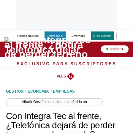
Últimas Noticias
Empresas G
Empresas
G de Gestión
Finanzas
Lo último
Peru Quiosco
SUSCRÍBETE
Portada
EXCLUSIVO PARA SUSCRIPTORES
Empresas
PLUS
G
Management & Empleo
GESTION
>
ECONOMIA
>
EMPRESAS
Economía
Añadir
Gestión
como fuente preferida en
Mercados
Con Integra Tec al frente,
Perú
¿Telefónica dejará de perder
Política