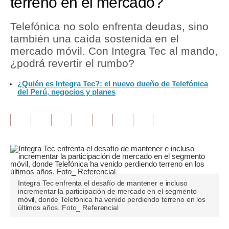
terreno en el mercado?
Tu Dinero
Telefónica no solo enfrenta deudas, sino
también una caída sostenida en el
Finanzas Personales
mercado móvil. Con Integra Tec al mando,
Inmobiliarias
¿podrá revertir el rumbo?
Plus G
¿Quién es Integra Tec?: el nuevo dueño de Telefónica
del Perú, negocios y planes
Opinión
Editorial
Pregunta de hoy
Blogs
Tendencias
Integra Tec enfrenta el desafío de mantener e incluso
incrementar la participación de mercado en el segmento
móvil, donde Telefónica ha venido perdiendo terreno en los
Lujo
últimos años. Foto_ Referencial
Viajes