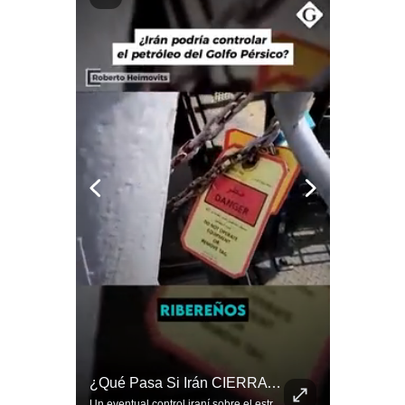
Politica
De
Cookies
Preguntas
Frecuentes
El FRACASO Militar Más Caro De Medio Oriente | #radar24
¿Qué Pasa Si Irán CIERRA El Estrecho De Ormuz? | #radar24
El internacionalista Roberto Heimovits señaló que Arabia Saudita posee armamento avanzado comprado por decenas de miles de millones de dólares. Sin embargo, recuerda que combatió durante siete años contra los hutíes sin conseguir derrotarlos, pese a la enorme diferencia de poder militar. #ArabiaSaudita #Hutíes #RobertoHeimovits #Geopolítica #Guerra #NoticiasInternacionales #Shorts 👉 Suscríbete y activa la campana para no perderte nuestro análisis diario. 🌎 Síguenos en nuestras redes sociales: 📌 Web oficial: https://gestion.pe/mundo/ 📌 LinkedIn: http://bit.ly/3HYIET0 📌 X (Twitter): http://bit.ly/4noZtX9 📌 TikTok: http://bit.ly/4evB6TO
Un eventual control iraní sobre el estrecho de Ormuz cambiaría radicalmente el equilibrio de poder, así lo explicó el analista Roberto Heimovits. Además, explicó que países como Arabia Saudita, Qatar, Emiratos Árabes Unidos, Irak y Kuwait dependen de esa ruta para exportar petróleo, gas y fertilizantes. #Geopolitica #Irán #EstrechoDeOrmuz #Petroleo #NoticiasInternacionales #RobertoHeimovits #Shorts 👉 Suscríbete y activa la campana para no perderte nuestro análisis diario. 🌎 Síguenos en nuestras redes sociales: 📌 Web oficial: https://gestion.pe/mundo/ 📌 LinkedIn: http://bit.ly/3HYIET0 📌 X (Twitter): http://bit.ly/4noZtX9 📌 TikTok: http://bit.ly/4evB6TO