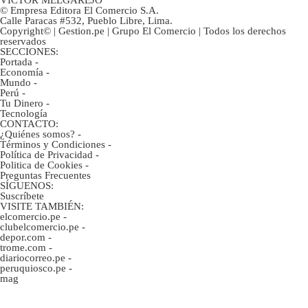
© Empresa Editora El Comercio S.A.
Calle Paracas #532, Pueblo Libre, Lima.
Copyright© | Gestion.pe | Grupo El Comercio | Todos los derechos
reservados
SECCIONES:
Portada
-
Economía
-
Mundo
-
Perú
-
Tu Dinero
-
Tecnología
CONTACTO:
¿Quiénes somos?
-
Términos y Condiciones
-
Política de Privacidad
-
Politica de Cookies
-
Preguntas Frecuentes
SÍGUENOS:
Suscríbete
VISITE TAMBIÉN:
elcomercio.pe
-
clubelcomercio.pe
-
depor.com
-
trome.com
-
diariocorreo.pe
-
peruquiosco.pe
-
mag