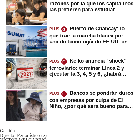
razones por la que los capitalinos
las prefieren para estudiar
Puerto de Chancay: lo
PLUS
G
que trae la marcha blanca por
uso de tecnología de EE.UU. en
mercancías
Keiko anuncia “shock”
PLUS
G
ferroviario: terminar Línea 2 y
ejecutar la 3, 4, 5 y 6; ¿habrá
avances?
Bancos se pondrán duros
PLUS
G
con empresas por culpa de El
Niño, ¿por qué será bueno para
ahorristas?
Gestión
Director Periodístico (e)
VÍCTOR MELGAREJO