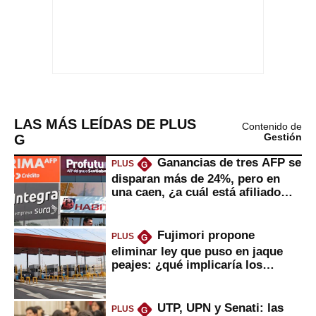
LAS MÁS LEÍDAS DE PLUS
Contenido de
G
Gestión
Ganancias de tres AFP se
PLUS
G
disparan más de 24%, pero en
una caen, ¿a cuál está afiliado
usted?
Fujimori propone
PLUS
G
eliminar ley que puso en jaque
peajes: ¿qué implicaría los
usuarios?
UTP, UPN y Senati: las
PLUS
G