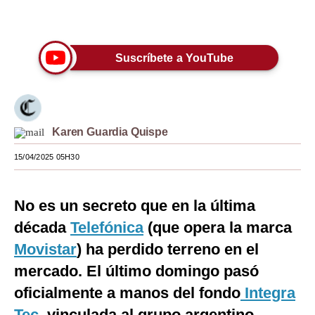
Únete a nuestro canal
Moda
Estilos
Suscríbete a YouTube
Mundo
EEUU
Karen Guardia Quispe
México
15/04/2025 05H30
España
Internacional
No es un secreto que en la última
Tecnología
década
Telefónica
(que opera la marca
Club del Suscriptor
Movistar
) ha perdido terreno en el
mercado. El último domingo pasó
Mix
oficialmente a manos del fondo
Integra
G de Gestión
Tec
, vinculada al grupo argentino