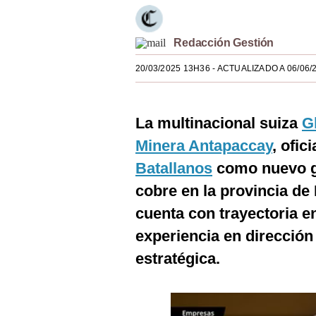
Estilos
Mundo
Redacción Gestión
20/03/2025 13H36
- ACTUALIZADO A 06/06/
EEUU
México
La multinacional suiza
G
España
Minera Antapaccay
, ofi
Internacional
Batallano
s
como nuevo ge
Tecnología
cobre en la provincia de 
cuenta con trayectoria en
Club del Suscriptor
experiencia en dirección
Mix
estratégica.
G de Gestión
Notas Contratadas