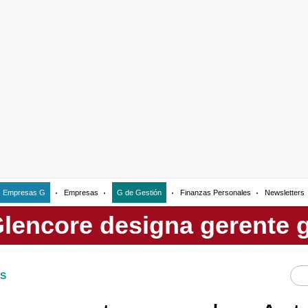
Empresas G
Empresas
G de Gestión
Finanzas Personales
Newsletters
S