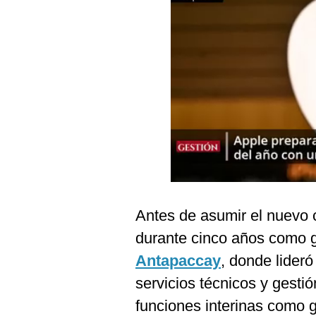
Podcast
Gestión TV
Videos
Fotogalerías
gestion.pe
¿quiénes
Somos?
Antes de asumir el nuevo 
Términos
Y
durante cinco años como g
Condiciones
Antapaccay
, donde lider
Política
De
servicios técnicos y gesti
Privacidad
funciones interinas como g
Politica