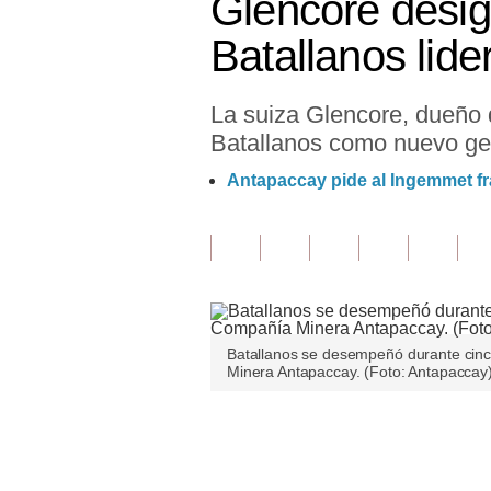
Glencore desig
Finanzas Personales
Batallanos lid
Inmobiliarias
La suiza Glencore, dueño 
Plus G
Batallanos como nuevo ge
Opinión
Antapaccay pide al Ingemmet fr
Editorial
Pregunta de hoy
Blogs
Tendencias
Batallanos se desempeñó durante cin
Minera Antapaccay. (Foto: Antapaccay)
Lujo
Viajes
Únete a nuestro canal
Moda