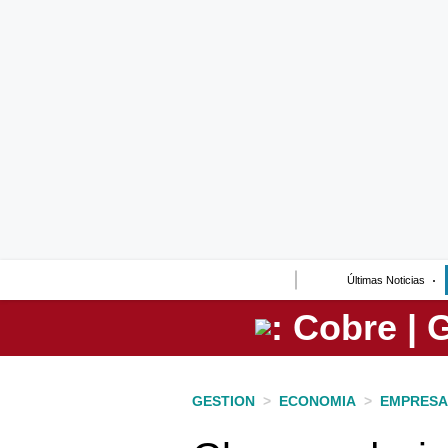
Lo último
Peru Quiosco
Portada
Empresas
Management & Empleo
Economía
Últimas Noticias
Mercados
Perú
Política
GESTION
>
ECONOMIA
>
EMPRESA
Tu Dinero